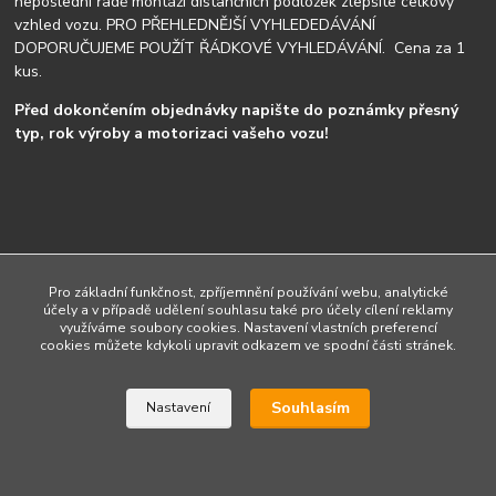
neposlední řadě montáži distančních podložek zlepšíte celkový
vzhled vozu. PRO PŘEHLEDNĚJŠÍ VYHLEDEDÁVÁNÍ
DOPORUČUJEME POUŽÍT ŘÁDKOVÉ VYHLEDÁVÁNÍ. Cena za 1
kus.
Před dokončením objednávky napište do poznámky přesný
typ, rok výroby a motorizaci vašeho vozu!
Upravit sběr cookies.
Pro základní funkčnost, zpříjemnění používání webu, analytické
účely a v případě udělení souhlasu také pro účely cílení reklamy
využíváme soubory cookies. Nastavení vlastních preferencí
cookies můžete kdykoli upravit odkazem ve spodní části stránek.
Vytvořeno na
Eshop-rychle.cz
Souhlasím
Nastavení