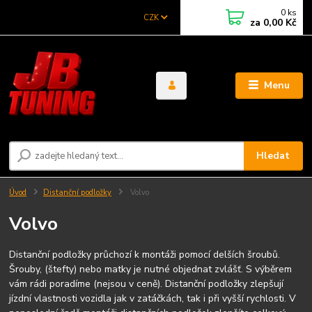
0
ks
CZK
za
0,00 Kč
Menu
Hledat
Úvod
Distanční podložky
Volvo
Volvo
Distanční podložky průchozí k montáži pomocí delších šroubů.
Šrouby, (štefty) nebo matky je nutné objednat zvlášť. S výběrem
vám rádi poradíme (nejsou v ceně). Distanční podložky zlepšují
jízdní vlastnosti vozidla jak v zatáčkách, tak i při vyšší rychlosti. V