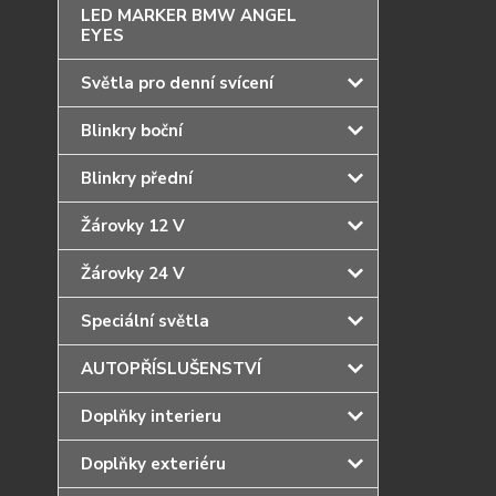
LED MARKER BMW ANGEL
EYES
Světla pro denní svícení
Blinkry boční
Blinkry přední
Žárovky 12 V
Žárovky 24 V
Speciální světla
AUTOPŘÍSLUŠENSTVÍ
Doplňky interieru
Doplňky exteriéru