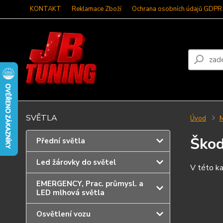
KONTAKT
Reklamace Zboží
Ochrana osobních údajů GDPR
SVĚTLA
Úvod
Škod
Přední světla
Led žárovky do světel
V této ka
EMERGENCY, Prac. průmysl. a
LED mlhová světla
Osvětlení vozu