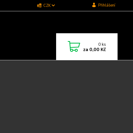
Přihlášení
CZK
0
ks
za
0,00 Kč