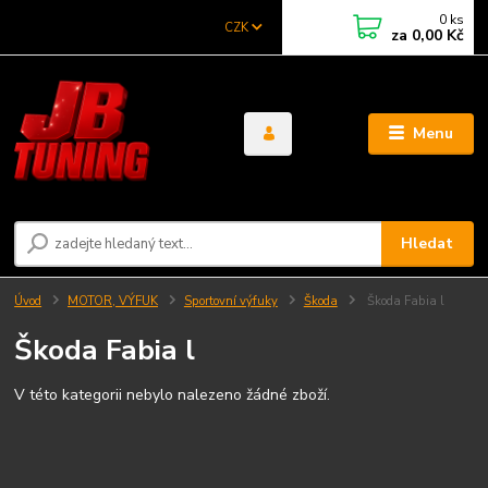
0
ks
CZK
za
0,00 Kč
Menu
Hledat
Úvod
MOTOR, VÝFUK
Sportovní výfuky
Škoda
Škoda Fabia l
Škoda Fabia l
V této kategorii nebylo nalezeno žádné zboží.