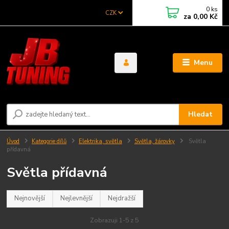
0
ks
CZK
za
0,00 Kč
Menu
Hledat
Úvod
Kategorie dílů
Elektrika, světla
Světla, žárovky
Světla
přídavná
Světla přídavná
Nejnovější
Nejlevnější
Nejdražší
Zobrazuji 1-5 z 5