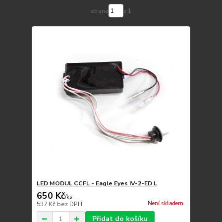
strana
z 1
LED MODUL CCFL - Eagle Eyes IV-2-ED L
650 Kč
/
ks
Není skladem
537 Kč
bez DPH
Přidat do košíku