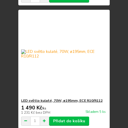
LED světlo kulaté, 70W, ø195mm, ECE R10/R112
1 490 Kč
/
ks
Skladem 5 ks
1 231 Kč
bez DPH
Přidat do košíku