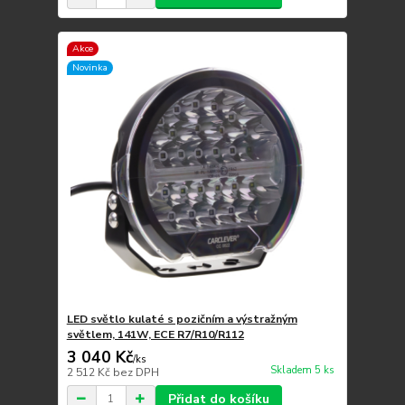
Akce
Novinka
LED světlo kulaté s pozičním a výstražným
světlem, 141W, ECE R7/R10/R112
3 040 Kč
/
ks
Skladem 5 ks
2 512 Kč
bez DPH
Přidat do košíku