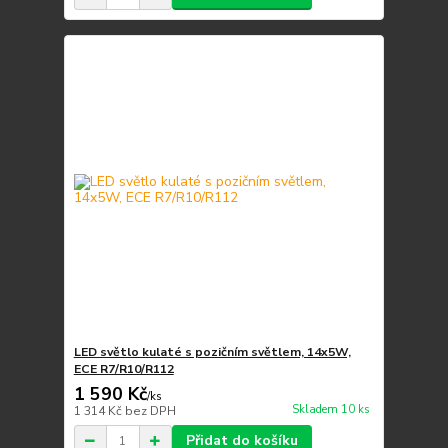
LED světlo kulaté s pozičním světlem, 14x5W,
ECE R7/R10/R112
1 590 Kč
/
ks
Skladem 10 ks
1 314 Kč
bez DPH
Přidat do košíku