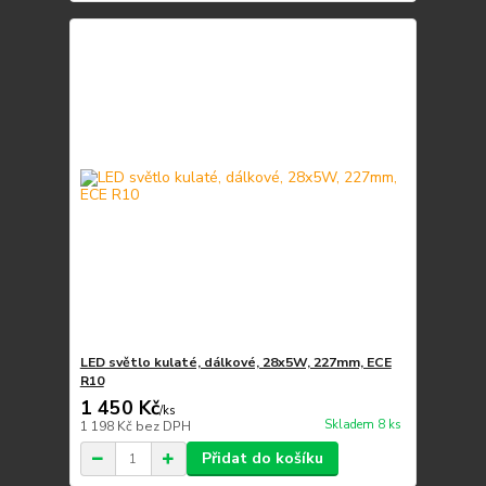
LED světlo kulaté, dálkové, 28x5W, 227mm, ECE
R10
1 450 Kč
/
ks
Skladem 8 ks
1 198 Kč
bez DPH
Přidat do košíku