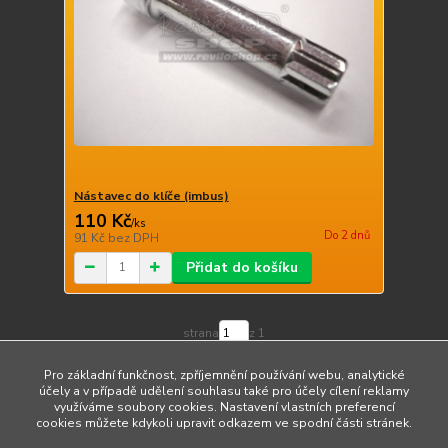
Nástavec do klíče (imbus)
110 Kč
/
ks
Do 2 dnů
91 Kč
bez DPH
Přidat do košíku
strana
z 1
Pro základní funkčnost, zpříjemnění používání webu, analytické
účely a v případě udělení souhlasu také pro účely cílení reklamy
využíváme soubory cookies. Nastavení vlastních preferencí
cookies můžete kdykoli upravit odkazem ve spodní části stránek.