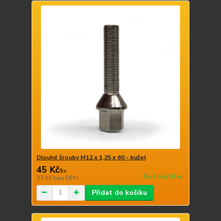
Dlouhé šrouby M12 x 1,25 x 60 - kužel
45 Kč
/
ks
Do 2 dnů 20 ks
37 Kč
bez DPH
Přidat do košíku