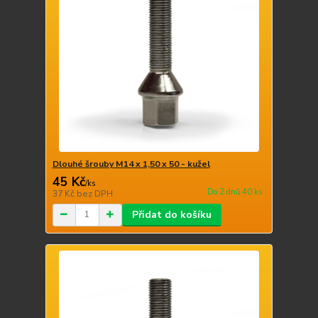
Dlouhé šrouby M14 x 1,50 x 50 - kužel
45 Kč
/
ks
Do 2 dnů 40 ks
37 Kč
bez DPH
Přidat do košíku