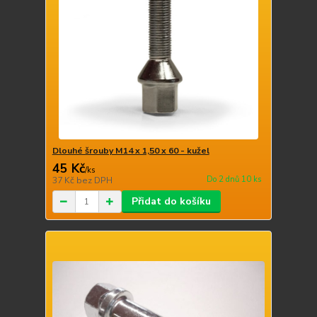
Dlouhé šrouby M14 x 1,50 x 60 - kužel
45 Kč
/
ks
Do 2 dnů 10 ks
37 Kč
bez DPH
Přidat do košíku