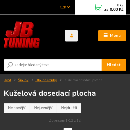
0
ks
CZK
za
0,00 Kč
Menu
Hledat
Úvod
Šrouby
Dlouhé šrouby
Kuželová dosedací plocha
Kuželová dosedací plocha
Nejnovější
Nejlevnější
Nejdražší
Zobrazuji 1-12 z 12