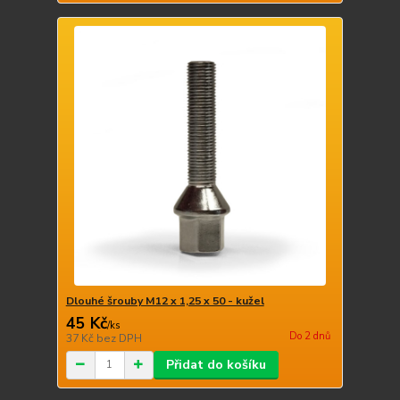
Dlouhé šrouby M12 x 1,25 x 50 - kužel
45 Kč
/
ks
Do 2 dnů
37 Kč
bez DPH
Přidat do košíku