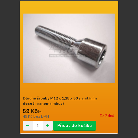
Dlouhé šrouby M12 x 1,25 x 50 s vnitřním
desetihranem (imbus)
59 Kč
/
ks
Do 2 dnů
49 Kč
bez DPH
Přidat do košíku