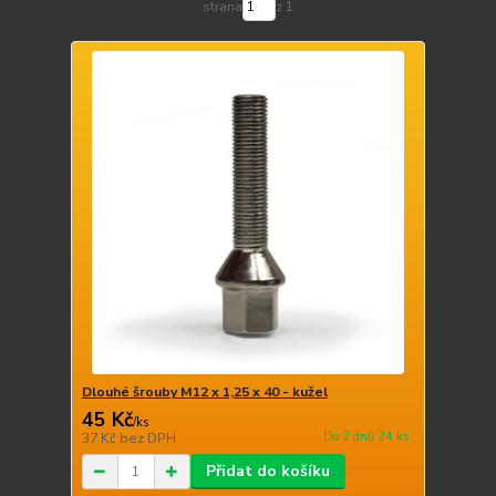
strana
z 1
Dlouhé šrouby M12 x 1,25 x 40 - kužel
45 Kč
/
ks
Do 2 dnů 24 ks
37 Kč
bez DPH
Přidat do košíku