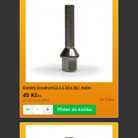
Dlouhé šrouby M12 x 1,50 x 50 - kužel
45 Kč
/
ks
Do 2 dnů
37 Kč
bez DPH
Přidat do košíku