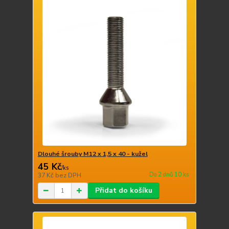
Dlouhé šrouby M12 x 1,5 x 40 - kužel
45 Kč
/
ks
Do 2 dnů 10 ks
37 Kč
bez DPH
Přidat do košíku