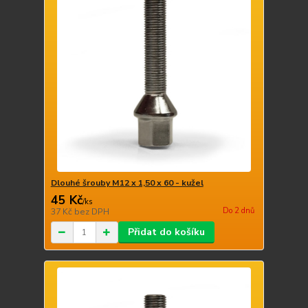
Dlouhé šrouby M12 x 1,50 x 60 - kužel
45 Kč
/
ks
Do 2 dnů
37 Kč
bez DPH
Přidat do košíku