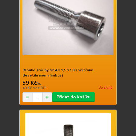
Dlouhé šrouby M14 x 1,5 x 50 s vnitřním
desetihranem (imbus)
59 Kč
/
ks
Do 2 dnů
49 Kč
bez DPH
Přidat do košíku