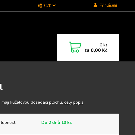
Přihlášení
CZK
0
ks
za
0,00 Kč
l
 mají kuželovou dosedací plochu.
celý popis
tupnost
Do 2 dnů 10 ks