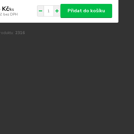
 Kč
/
ks
Přidat do košíku
Kč
bez DPH
roduktu:
2316