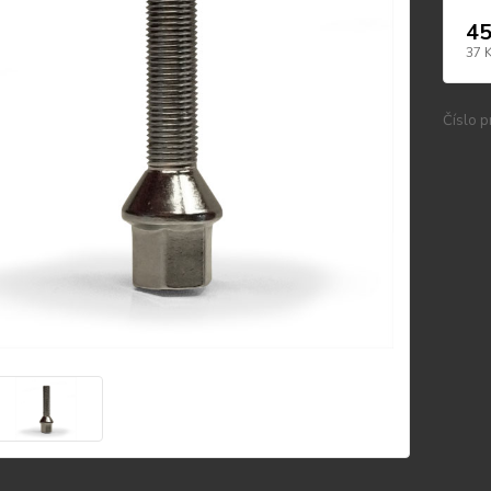
45
37 
Číslo p