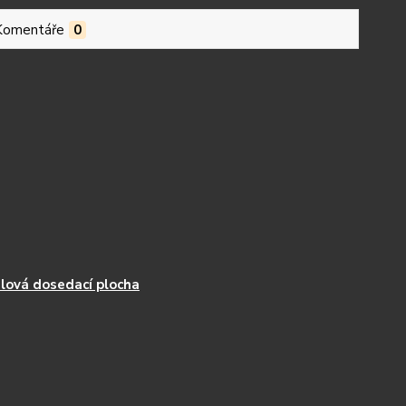
Komentáře
0
lová dosedací plocha