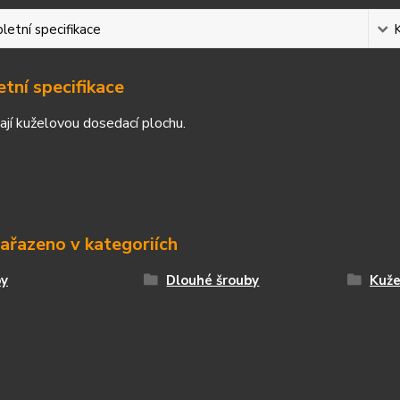
etní specifikace
tní specifikace
jí kuželovou dosedací plochu.
zařazeno v kategoriích
by
Dlouhé šrouby
Kuže