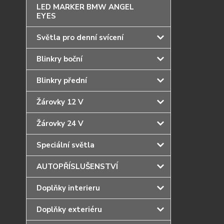
LED MARKER BMW ANGEL
EYES
Světla pro denní svícení
Blinkry boční
Blinkry přední
Žárovky 12 V
Žárovky 24 V
Speciální světla
AUTOPŘÍSLUŠENSTVÍ
Doplňky interieru
Doplňky exteriéru