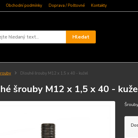
Obchodní podmínky
Doprava / Poštovné
Kontakty
Hledat
Šrouby
Dlouhé šrouby M12 x 1,5 x 40 - kužel
hé šrouby M12 x 1,5 x 40 - kuže
Šrouby
Dos