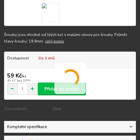
Šrouby jsou vhodné od litých kol s malými otvory pro šrouby. Průměr
hlavy šroubu: 19,9mm.
celý popis
Dostupnost
Do 2 dnů
59 Kč
/
ks
49 Kč
bez DPH
Přidat do košíku
Číslo produktu:
2324
Kompletní specifikace