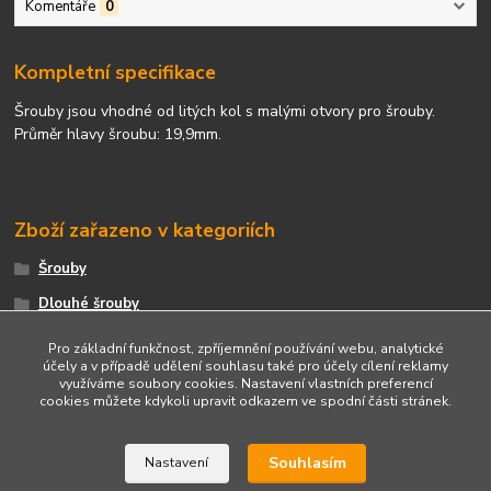
Komentáře
0
Kompletní specifikace
Šrouby jsou vhodné od litých kol s malými otvory pro šrouby.
Průměr hlavy šroubu: 19,9mm.
Zboží zařazeno v kategoriích
Šrouby
Dlouhé šrouby
Kuželová dosedací plocha
Pro základní funkčnost, zpříjemnění používání webu, analytické
účely a v případě udělení souhlasu také pro účely cílení reklamy
využíváme soubory cookies. Nastavení vlastních preferencí
cookies můžete kdykoli upravit odkazem ve spodní části stránek.
Upravit sběr cookies.
Souhlasím
Nastavení