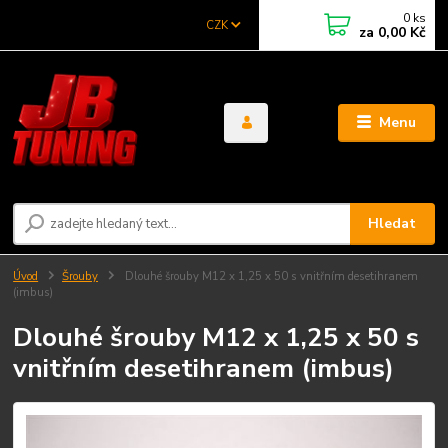
0
ks
CZK
za
0,00 Kč
Menu
Hledat
Úvod
Šrouby
Dlouhé šrouby M12 x 1,25 x 50 s vnitřním desetihranem
(imbus)
Dlouhé šrouby M12 x 1,25 x 50 s
vnitřním desetihranem (imbus)