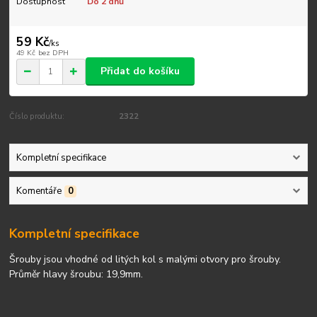
Dostupnost
Do 2 dnů
59 Kč
/
ks
49 Kč
bez DPH
Přidat do košíku
Číslo produktu:
2322
Kompletní specifikace
Komentáře
0
Kompletní specifikace
Šrouby jsou vhodné od litých kol s malými otvory pro šrouby.
Průměr hlavy šroubu: 19,9mm.