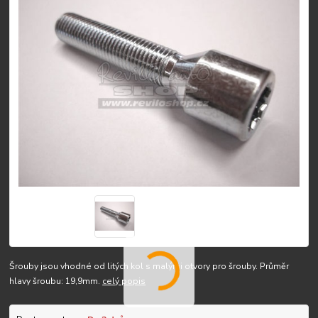
Šrouby jsou vhodné od litých kol s malými otvory pro šrouby. Průměr
hlavy šroubu: 19,9mm.
celý popis