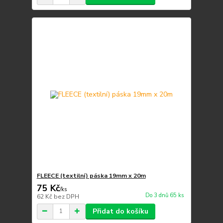
FLEECE (textilní) páska 19mm x 20m
75 Kč
/
ks
Do 3 dnů 65 ks
62 Kč
bez DPH
Přidat do košíku