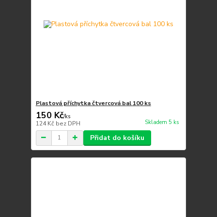
Plastová příchytka čtvercová bal 100 ks
150 Kč
/
ks
Skladem 5 ks
124 Kč
bez DPH
Přidat do košíku