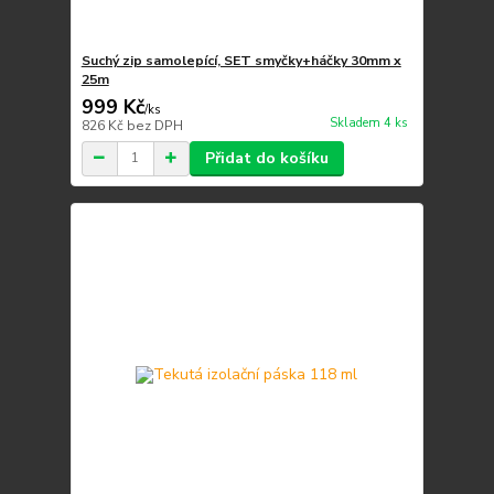
Suchý zip samolepící, SET smyčky+háčky 30mm x
25m
999 Kč
/
ks
Skladem 4 ks
826 Kč
bez DPH
Přidat do košíku