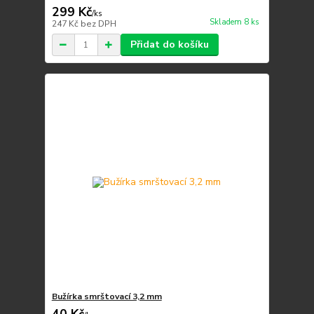
299 Kč
/
ks
Skladem 8 ks
247 Kč
bez DPH
Přidat do košíku
Bužírka smrštovací 3,2 mm
40 Kč