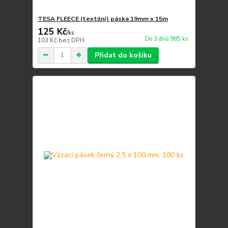
TESA FLEECE (textilní) páska 19mm x 15m
125 Kč
/
ks
Do 3 dnů 985 ks
103 Kč
bez DPH
Přidat do košíku