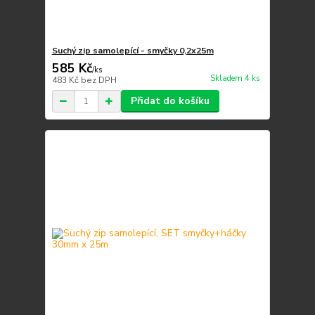
Suchý zip samolepící - smyčky 0,2x25m
585 Kč
/
ks
Skladem 4 ks
483 Kč
bez DPH
Přidat do košíku