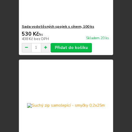
Sada vodotěsných spojek s cínem, 100 ks
530 Kč
/
ks
Skladem 20 ks
438 Kč
bez DPH
Přidat do košíku