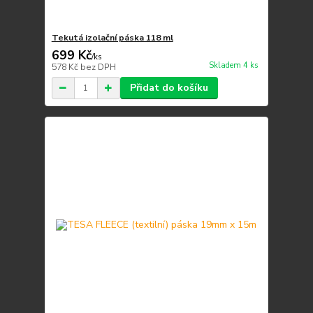
Tekutá izolační páska 118 ml
699 Kč
/
ks
Skladem 4 ks
578 Kč
bez DPH
Přidat do košíku