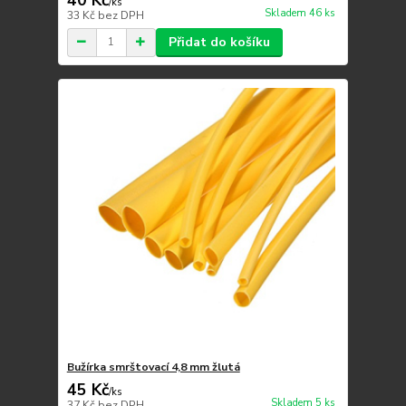
/
ks
Skladem 46 ks
33 Kč
bez DPH
Přidat do košíku
Bužírka smrštovací 4,8 mm žlutá
45 Kč
/
ks
Skladem 5 ks
37 Kč
bez DPH