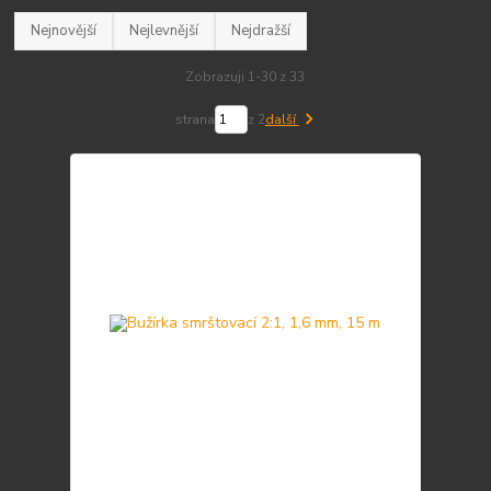
Nejnovější
Nejlevnější
Nejdražší
Zobrazuji 1-30 z 33
strana
z 2
další