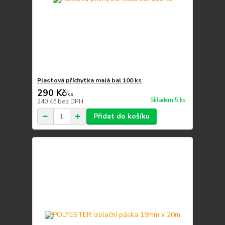
Plastová příchytka malá bal 100 ks
290 Kč
/
ks
Skladem 5 ks
240 Kč
bez DPH
Přidat do košíku