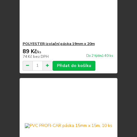
POLYESTER izolační páska 19mm x 20m
89 Kč
/
ks
Do 2 týdnů 40 ks
74 Kč
bez DPH
Přidat do košíku