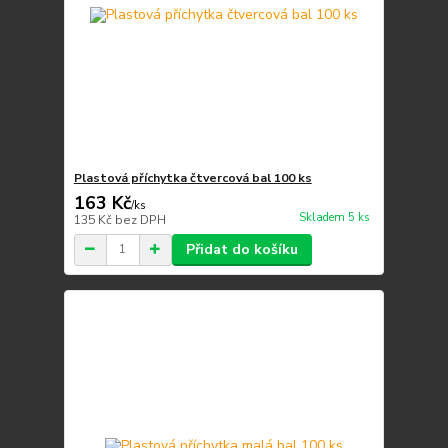
Plastová příchytka čtvercová bal 100 ks
163 Kč
/
ks
Skladem 5 ks
135 Kč
bez DPH
Přidat do košíku