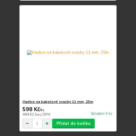
Hadice na kabelové svazky 11 mm, 25m
598 Kč
/
ks
Skladem 5 ks
494 Kč
bez DPH
Přidat do košíku