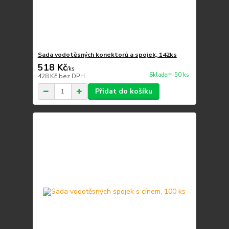
Sada vodotěsných konektorů a spojek, 142ks
518 Kč
/
ks
Skladem 50 ks
428 Kč
bez DPH
Přidat do košíku