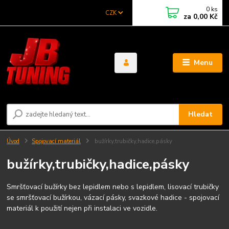
0
ks
CZK
za
0,00 Kč
Menu
Hledat
Úvod
Spojovací materiál
bužírky,trubičky,hadice,pásky
bužírky,trubičky,hadice,pásky
Smršťovací bužírky bez lepidlem nebo s lepidlem, lisovací trubičky
se smršťovací bužírkou, vázací pásky, svazkové hadice - spojovací
materiál k použití nejen při instalaci ve vozidle.