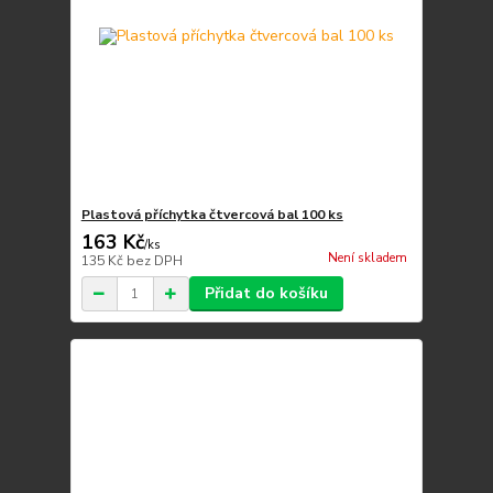
Plastová příchytka čtvercová bal 100 ks
163 Kč
/
ks
Není skladem
135 Kč
bez DPH
Přidat do košíku