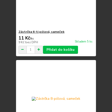
Zástrčka 6-ti pólová, sameček
11 Kč
/
ks
Skladem 5 ks
9 Kč
bez DPH
Přidat do košíku