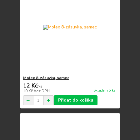
Molex 8-zásuvka, samec
12 Kč
/
ks
Skladem 5 ks
10 Kč
bez DPH
Přidat do košíku