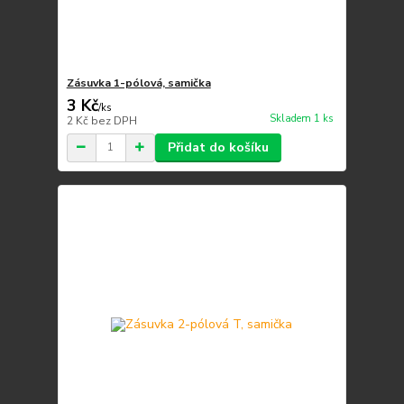
Zásuvka 1-pólová, samička
3 Kč
/
ks
Skladem 1 ks
2 Kč
bez DPH
Přidat do košíku