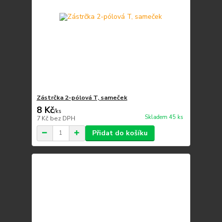
Zástrčka 2-pólová T, sameček
8 Kč
/
ks
Skladem 45 ks
7 Kč
bez DPH
Přidat do košíku