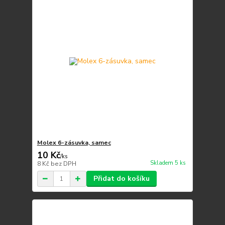
Molex 6-zásuvka, samec
10 Kč
/
ks
Skladem 5 ks
8 Kč
bez DPH
Přidat do košíku