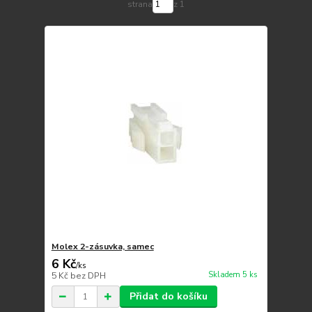
strana
z 1
Molex 2-zásuvka, samec
6 Kč
/
ks
Skladem 5 ks
5 Kč
bez DPH
Přidat do košíku