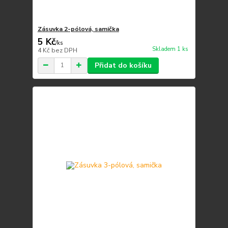
Zásuvka 2-pólová, samička
5 Kč
/
ks
Skladem 1 ks
4 Kč
bez DPH
Přidat do košíku