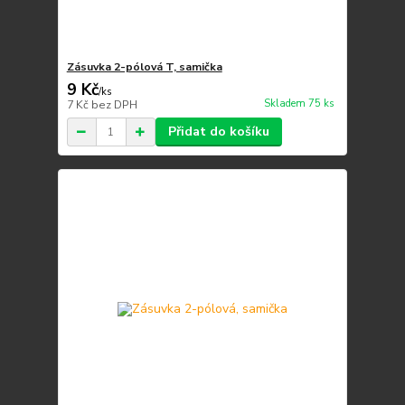
Zásuvka 2-pólová T, samička
9 Kč
/
ks
Skladem 75 ks
7 Kč
bez DPH
Přidat do košíku