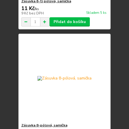
Zásuvka 6-ti pólová, samička
11 Kč
/
ks
Skladem 5 ks
9 Kč
bez DPH
Přidat do košíku
Zásuvka 8-pólová, samička