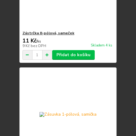
Zástrčka 8-pólová, sameček
11 Kč
/
ks
Skladem 4 ks
9 Kč
bez DPH
Přidat do košíku