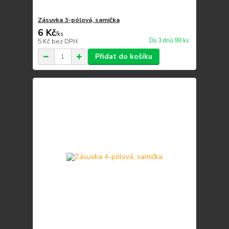
Zásuvka 3-pólová, samička
6 Kč
/
ks
Do 3 dnů 98 ks
5 Kč
bez DPH
Přidat do košíku