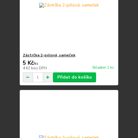
Zástrčka 2-pólová, sameček
5 Kč
/
ks
Skladem 1 ks
4 Kč
bez DPH
Přidat do košíku