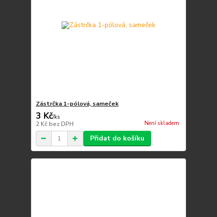
Zástrčka 1-pólová, sameček
3 Kč
/
ks
Není skladem
2 Kč
bez DPH
Přidat do košíku