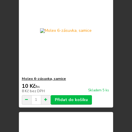
Molex 6-zásuvka, samice
10 Kč
/
ks
Skladem 5 ks
8 Kč
bez DPH
Přidat do košíku