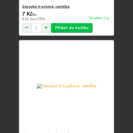
Zásuvka 4-pólová, samička
7 Kč
/
ks
Skladem 5 ks
6 Kč
bez DPH
Přidat do košíku