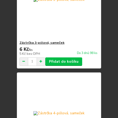
Zástrčka 3-pólová, sameček
6 Kč
/
ks
Do 3 dnů 98 ks
5 Kč
bez DPH
Přidat do košíku