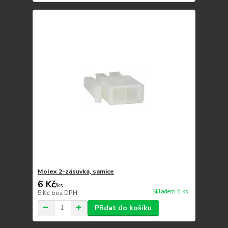
Molex 2-zásuvka, samice
6 Kč
/
ks
Skladem 5 ks
5 Kč
bez DPH
Přidat do košíku