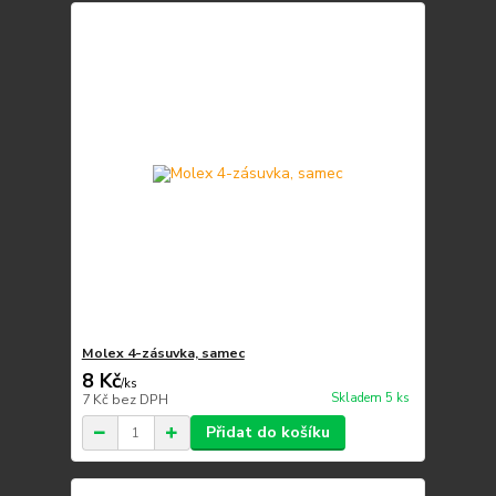
Molex 4-zásuvka, samec
8 Kč
/
ks
Skladem 5 ks
7 Kč
bez DPH
Přidat do košíku