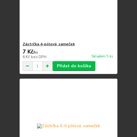
Zástrčka 4-pólová, sameček
7 Kč
/
ks
Skladem 5 ks
6 Kč
bez DPH
Přidat do košíku