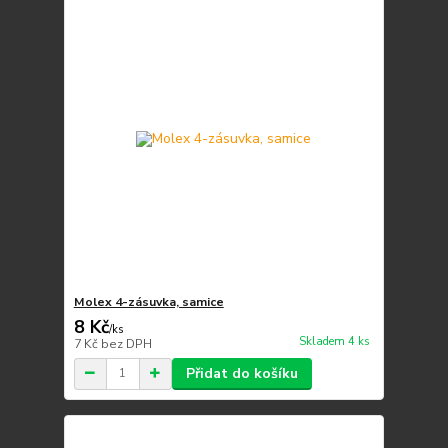
Molex 4-zásuvka, samice
8 Kč
/
ks
Skladem 4 ks
7 Kč
bez DPH
Přidat do košíku