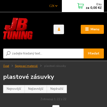
0
ks
CZK
za
0,00 Kč
Menu
Hledat
Úvod
Spojovací materiál
plastové zásuvky
plastové zásuvky
Nejnovější
Nejlevnější
Nejdražší
Zobrazuji 1-22 z 22