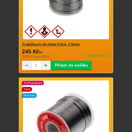
Trubičkový cín cívka 0,1kg, 1,5mm
245 Kč
/
ks
Skladem 48 ks
202 Kč
bez DPH
Přidat do košíku
TOP produkt
Akce
Novinka