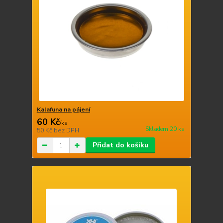
Kalafuna na pájení
60 Kč
/
ks
Skladem 20 ks
50 Kč
bez DPH
Přidat do košíku