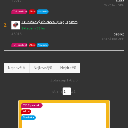
46015
60 Kč
50 Kč bez DPH
TOP produkt
Akce
Novinka
Trubičkový cín cívka 0,5kg, 1,5mm
2.
Skladem 38 ks
46016
695 Kč
574 Kč bez DPH
TOP produkt
Akce
Novinka
Nejnovější
Nejlevnější
Nejdražší
Zobrazuji 1-6 z 6
strana
z 1
TOP produkt
Akce
Novinka