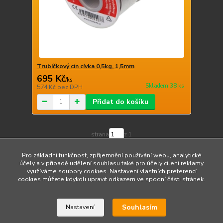
Trubičkový cín cívka 0,5kg, 1,5mm
695 Kč
/
ks
Skladem 38 ks
574 Kč
bez DPH
Přidat do košíku
strana
z 1
Pro základní funkčnost, zpříjemnění používání webu, analytické
účely a v případě udělení souhlasu také pro účely cílení reklamy
využíváme soubory cookies. Nastavení vlastních preferencí
cookies můžete kdykoli upravit odkazem ve spodní části stránek.
Upravit sběr cookies.
Souhlasím
Nastavení