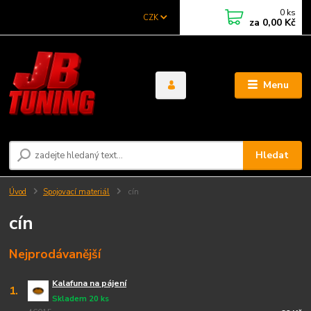
0
ks
CZK
za
0,00 Kč
Menu
Hledat
Úvod
Spojovací materiál
cín
cín
Nejprodávanější
Kalafuna na pájení
1.
Skladem 20 ks