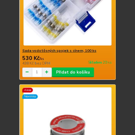
Sada vodotěsných spojek s cínem, 100 ks
530 Kč
/
ks
Skladem 20 ks
438 Kč
bez DPH
Přidat do košíku
Akce
Novinka