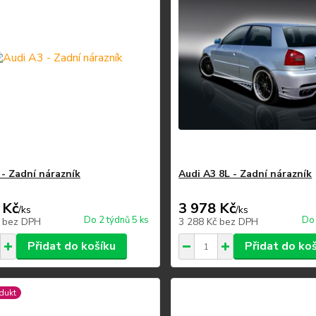
 - Zadní nárazník
Audi A3 8L - Zadní nárazník
 Kč
3 978 Kč
/
ks
/
ks
Do 2 týdnů 5 ks
Do 
č
bez DPH
3 288 Kč
bez DPH
Přidat do košíku
Přidat do ko
dukt