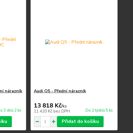
ní nárazník
Audi Q5 - Přední nárazník
13 818 Kč
/
ks
o 3 dnů 2 ks
Do 2 týdnů 5 ks
11 420 Kč
bez DPH
šíku
Přidat do košíku