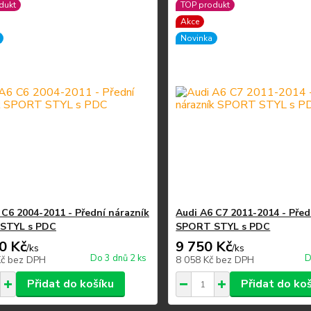
dukt
TOP produkt
Akce
Novinka
 C6 2004-2011 - Přední nárazník
Audi A6 C7 2011-2014 - Před
STYL s PDC
SPORT STYL s PDC
0 Kč
9 750 Kč
/
ks
/
ks
Do 3 dnů 2 ks
D
Kč
bez DPH
8 058 Kč
bez DPH
Přidat do košíku
Přidat do ko