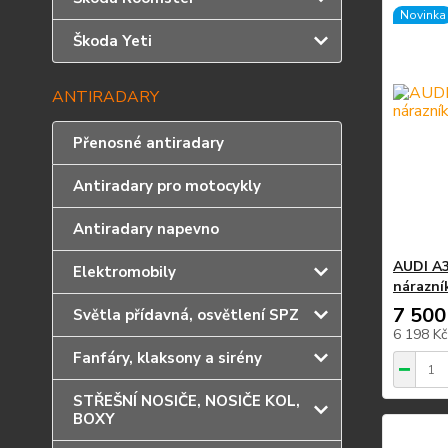
Novinka
Škoda Yeti
ANTIRADARY
Přenosné antiradary
Antiradary pro motocykly
Antiradary napevno
AUDI A3
Elektromobily
nárazn
7 500
Světla přídavná, osvětlení SPZ
6 198 K
Fanfáry, klaksony a sirény
STŘEŠNÍ NOSIČE, NOSIČE KOL,
BOXY