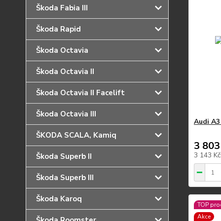
Škoda Fabia III
Škoda Rapid
Škoda Octavia
Škoda Octavia II
Škoda Octavia II Facelift
Škoda Octavia III
Audi A3
ŠKODA SCALA, Kamiq
3 803
3 143 K
Škoda Superb II
Škoda Superb III
Škoda Karoq
TOP pro
Akce
Škoda Roomster