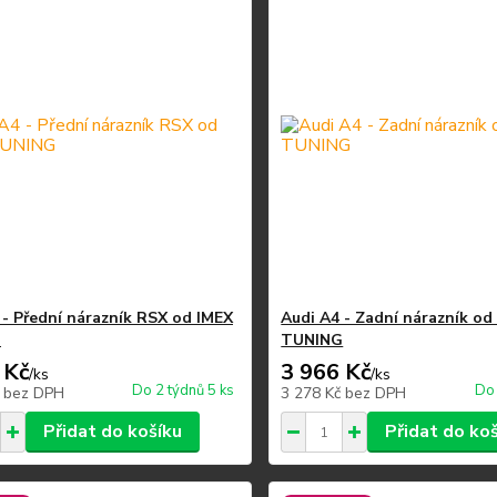
 - Přední nárazník RSX od IMEX
Audi A4 - Zadní nárazník od
G
TUNING
 Kč
3 966 Kč
/
ks
/
ks
Do 2 týdnů 5 ks
Do 
č
bez DPH
3 278 Kč
bez DPH
Přidat do košíku
Přidat do ko