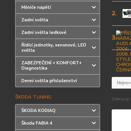
Měniče napětí
2.
Zadní světla
Zadní světla ledkové
3.
Řídící jednotky, xenonové, LED
světla
ZABEZPEČENÍ + KOMFORT+
Diagnostika
Denní světla příslušenství
Nejnově
ŠKODA TUNING
Zobrazuji 
ŠKODA KODIAQ
Škoda FABIA 4