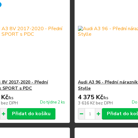
 8V 2017-2020 - Přední
Audi A3 96 - Přední nárazn
ík SPORT s PDC
Stylle
 Kč
4 375 Kč
/
ks
/
ks
Do týdne 2 ks
Do 
č
bez DPH
3 616 Kč
bez DPH
Přidat do košíku
Přidat do ko