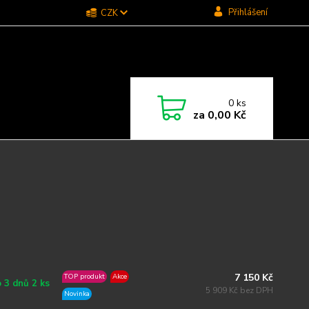
Přihlášení
CZK
0
ks
za
0,00 Kč
7 150 Kč
TOP produkt
Akce
 3 dnů 2 ks
5 909 Kč bez DPH
Novinka