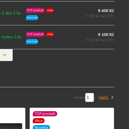
9 400 Kč
TOP produkt
Akce
 3 dnů 2 ks
7 769 Kč bez DPH
Novinka
9 100 Kč
TOP produkt
Akce
 týdne 2 ks
7 521 Kč bez DPH
Novinka
strana
z 3
další
TOP produkt
Akce
Novinka