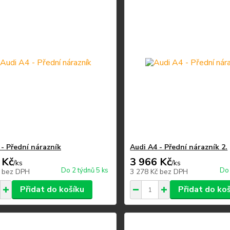
 - Přední nárazník
Audi A4 - Přední nárazník 2.
 Kč
3 966 Kč
/
ks
/
ks
Do 2 týdnů 5 ks
Do 
č
bez DPH
3 278 Kč
bez DPH
Přidat do košíku
Přidat do ko