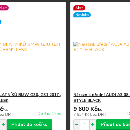
dukt
Akce
Novinka
LATNÍKŮ BMW G30, G31 2017-,
Nárazník přední AUDI A3 08
LESK
STYLE BLACK
č
9 600 Kč
/
ks
/
ks
Do 3 dnů 2 ks
D
ez DPH
7 934 Kč
bez DPH
Přidat do košíku
Přidat do ko