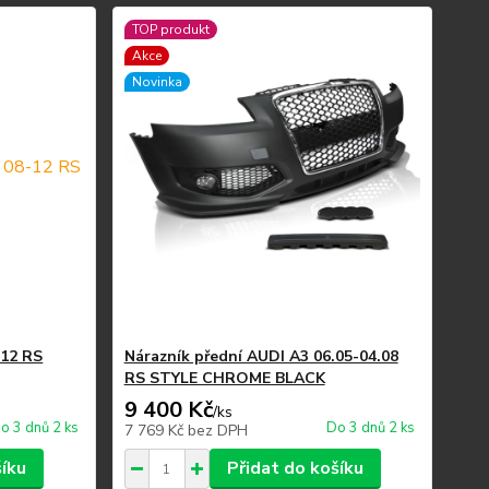
TOP produkt
Akce
Novinka
-12 RS
Nárazník přední AUDI A3 06.05-04.08
RS STYLE CHROME BLACK
9 400 Kč
/
ks
o 3 dnů 2 ks
Do 3 dnů 2 ks
7 769 Kč
bez DPH
šíku
Přidat do košíku