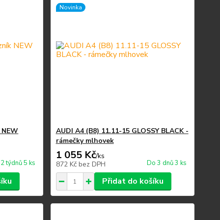
Novinka
ík NEW
AUDI A4 (B8) 11.11-15 GLOSSY BLACK -
rámečky mlhovek
1 055 Kč
/
ks
2 týdnů 5 ks
Do 3 dnů 3 ks
872 Kč
bez DPH
šíku
Přidat do košíku