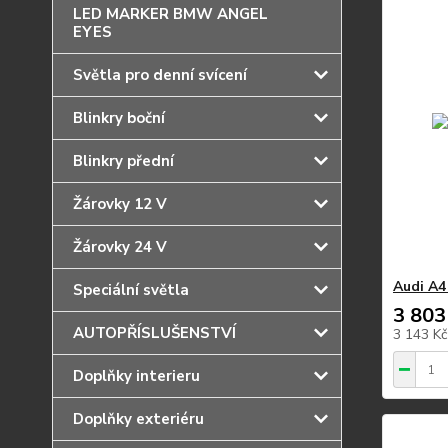
LED MARKER BMW ANGEL
EYES
Světla pro denní svícení
Blinkry boční
Blinkry přední
Žárovky 12 V
Žárovky 24 V
Audi A4
Speciální světla
3 803
AUTOPŘÍSLUŠENSTVÍ
3 143 K
Doplňky interieru
Doplňky exteriéru