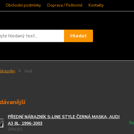
Obchodní podmínky
Doprava / Poštovné
Kontakty
Hledat
árazníky
Audi
dávanější
PŘEDNÍ NÁRAZNÍK S-LINE STYLE ČERNÁ MASKA, AUDI
Do
A3 8L, 1996-2003
ZPAU02