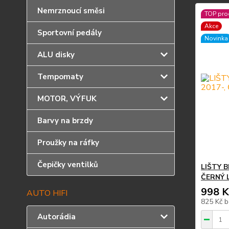
Nemrznoucí směsi
TOP pro
Akce
Sportovní pedály
Novinka
ALU disky
Tempomaty
MOTOR, VÝFUK
Barvy na brzdy
Proužky na ráfky
Čepičky ventilků
LIŠTY B
ČERNÝ 
998 K
AUTO HIFI
825 Kč
b
Autorádia