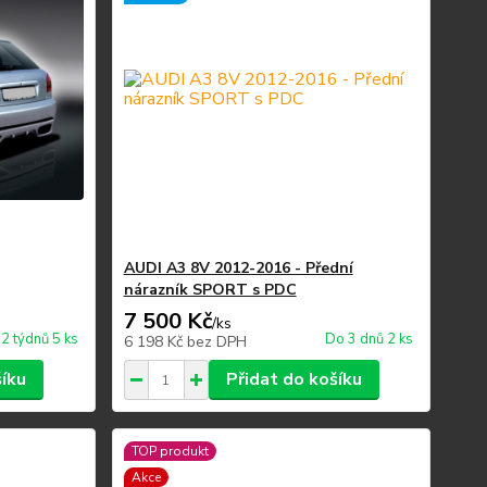
AUDI A3 8V 2012-2016 - Přední
nárazník SPORT s PDC
7 500 Kč
/
ks
2 týdnů 5 ks
Do 3 dnů 2 ks
6 198 Kč
bez DPH
šíku
Přidat do košíku
TOP produkt
Akce