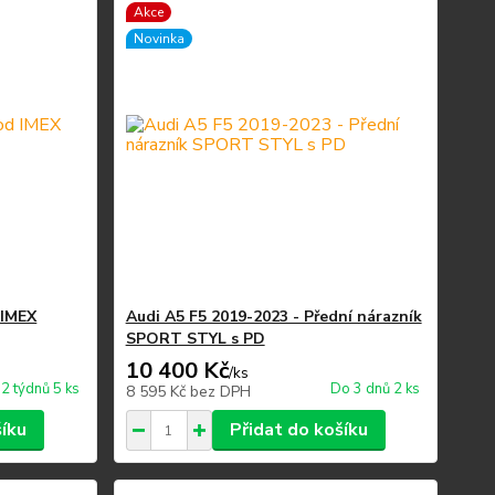
Akce
Novinka
 IMEX
Audi A5 F5 2019-2023 - Přední nárazník
SPORT STYL s PD
10 400 Kč
/
ks
2 týdnů 5 ks
Do 3 dnů 2 ks
8 595 Kč
bez DPH
šíku
Přidat do košíku