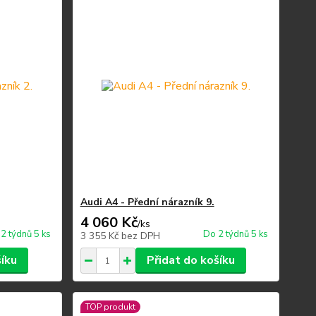
Audi A4 - Přední nárazník 9.
4 060 Kč
/
ks
2 týdnů 5 ks
Do 2 týdnů 5 ks
3 355 Kč
bez DPH
šíku
Přidat do košíku
TOP produkt