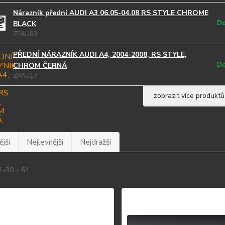
Nárazník přední AUDI A3 06.05-04.08 RS STYLE CHROME
Do
BLACK
ZPAU03
PŘEDNÍ NÁRAZNÍK AUDI A4, 2004-2008, RS STYLE,
Do
CHROM ČERNÁ
ZPAU17
zobrazit více produktů
jší
Nejlevnější
Nejdražší
1-30 z 64