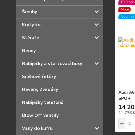
TOP pro
Akce
Šrouby
Novinka
Kryty kol
Stěrače
Neony
Nabíječky a startovací boxy
Sněhové řetězy
Hevery, Zvedáky
Audi A6
SPORT 
Nabíječky telefonů
14 20
11 736 
Blow Off ventily
Vany do kufru