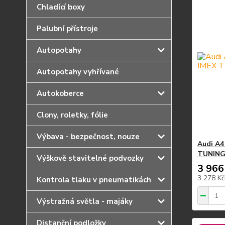
Chladící boxy
Palubní přístroje
Autopotahy
Autopotahy vyhřívané
Autokoberce
Clony, roletky, fólie
Výbava - bezpečnost, nouze
Audi A4
TUNIN
Výškově stavitelné podvozky
3 966
3 278 K
Kontrola tlaku v pneumatikách
Výstražná světla - majáky
Distanční podložky