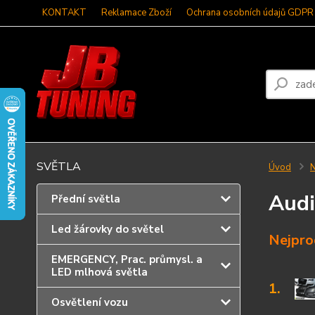
KONTAKT
Reklamace Zboží
Ochrana osobních údajů GDPR
SVĚTLA
Úvod
N
Audi
Přední světla
Led žárovky do světel
Nejpro
EMERGENCY, Prac. průmysl. a
LED mlhová světla
1.
Osvětlení vozu