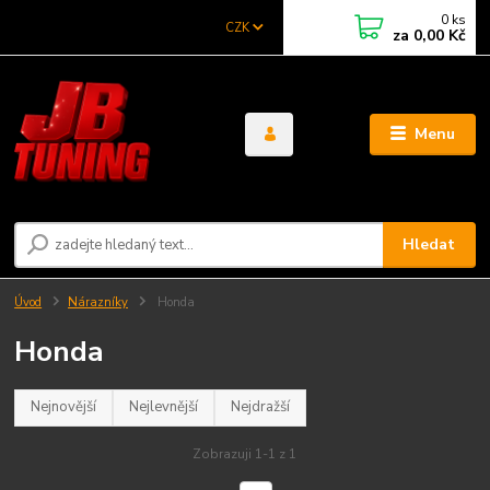
0
ks
CZK
za
0,00 Kč
Menu
Hledat
Úvod
Nárazníky
Honda
Honda
Nejnovější
Nejlevnější
Nejdražší
Zobrazuji 1-1 z 1