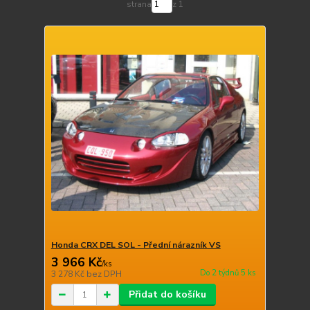
strana
z 1
Honda CRX DEL SOL - Přední nárazník VS
3 966 Kč
/
ks
Do 2 týdnů 5 ks
3 278 Kč
bez DPH
Přidat do košíku