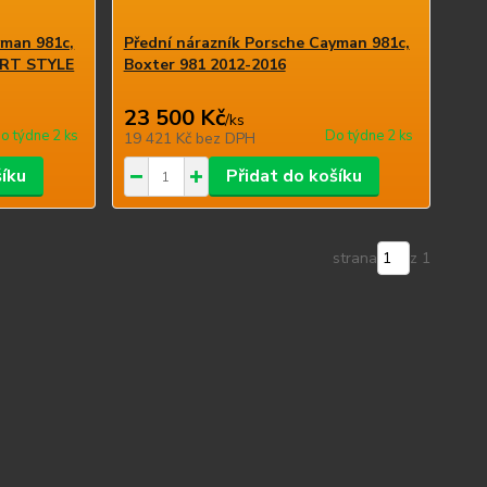
yman 981c,
Přední nárazník Porsche Cayman 981c,
ORT STYLE
Boxter 981 2012-2016
23 500 Kč
/
ks
o týdne 2 ks
Do týdne 2 ks
19 421 Kč
bez DPH
šíku
Přidat do košíku
strana
z 1