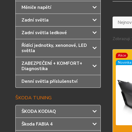
Měniče napětí
Zadní světla
Nejnově
Zadní světla ledkové
Zobrazuji 
Řídící jednotky, xenonové, LED
světla
Akce
Novinka
ZABEZPEČENÍ + KOMFORT+
Diagnostika
Denní světla příslušenství
ŠKODA TUNING
ŠKODA KODIAQ
Škoda FABIA 4