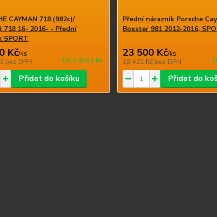
E CAYMAN 718 (982c)/
Přední nárazník Porsche Ca
718 16- 2016- - Přední
Boxster 981 2012-2016, SP
ík SPORT
0 Kč
23 500 Kč
/
ks
/
ks
Do 3 dnů 1 ks
D
Kč
bez DPH
19 421 Kč
bez DPH
Přidat do košíku
Přidat do ko