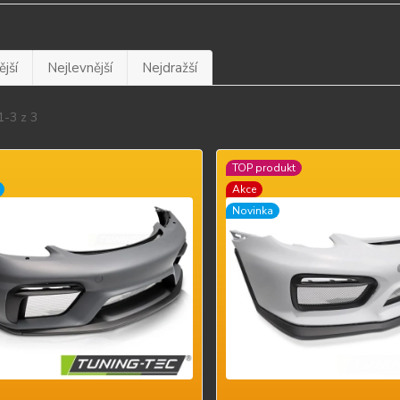
jší
Nejlevnější
Nejdražší
1-3 z 3
TOP produkt
Akce
Novinka