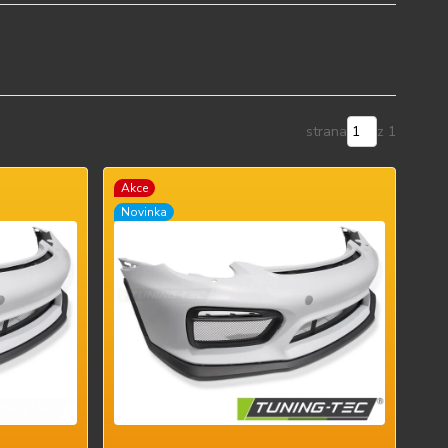
strana
z 1
Akce
Novinka