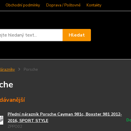
Obchodní podmínky
Doprava / Poštovné
Kontakty
Hledat
árazníky
Porsche
che
dávanější
Přední nárazník Porsche Cayman 981c, Boxster 981 2012-
Do
2016, SPORT STYLE
ZPPO02