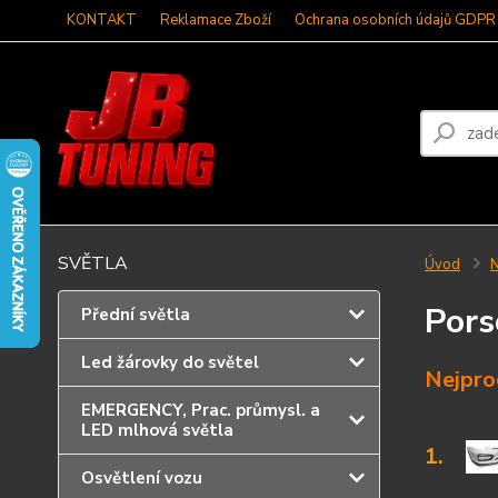
KONTAKT
Reklamace Zboží
Ochrana osobních údajů GDPR
SVĚTLA
Úvod
N
Pors
Přední světla
Led žárovky do světel
Nejpro
EMERGENCY, Prac. průmysl. a
LED mlhová světla
1.
Osvětlení vozu