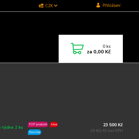
Přihlášení
CZK
0
ks
za
0,00 Kč
23 500 Kč
TOP produkt
Akce
 týdne 2 ks
19 421 Kč bez DPH
Novinka