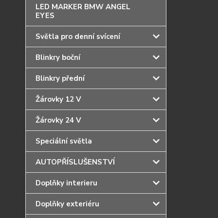
LED MARKER BMW ANGEL
EYES
Světla pro denní svícení
Blinkry boční
Blinkry přední
Žárovky 12 V
Žárovky 24 V
Speciální světla
AUTOPŘÍSLUŠENSTVÍ
Doplňky interieru
Doplňky exteriéru