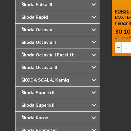
Škoda Fabia III
PORSCH
Škoda Rapid
BOXTER 
nárazn
Škoda Octavia
30 10
24 876 
Škoda Octavia II
Škoda Octavia II Facelift
Škoda Octavia III
ŠKODA SCALA, Kamiq
Škoda Superb II
Škoda Superb III
Škoda Karoq
Škoda Roomster