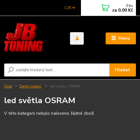
0
ks
CZK
za
0,00 Kč
Menu
Hledat
Úvod
Denní svícení
led světla OSRAM
led světla OSRAM
V této kategorii nebylo nalezeno žádné zboží.