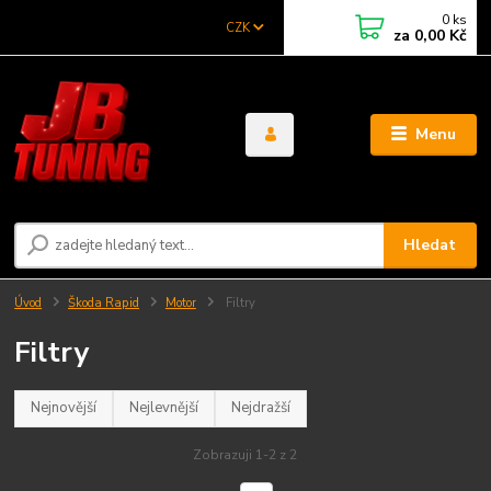
0
ks
CZK
za
0,00 Kč
Menu
Hledat
Úvod
Škoda Rapid
Motor
Filtry
Filtry
Nejnovější
Nejlevnější
Nejdražší
Zobrazuji 1-2 z 2