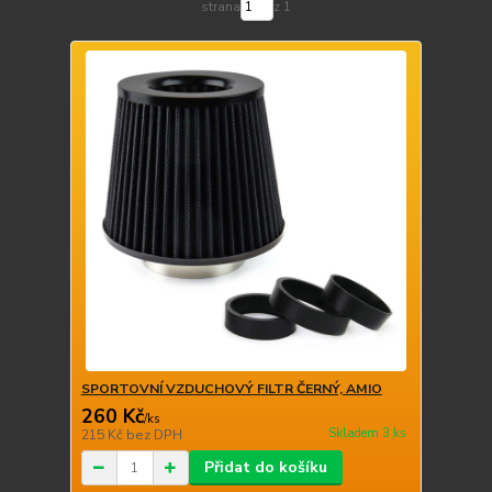
strana
z 1
SPORTOVNÍ VZDUCHOVÝ FILTR ČERNÝ, AMIO
260 Kč
/
ks
Skladem 3 ks
215 Kč
bez DPH
Přidat do košíku