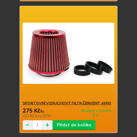
SPORTOVNÍ VZDUCHOVÝ FILTR ČERVENÝ, AMIO
275 Kč
Skladem v Ostravě
/
ks
4 ks
227 Kč
bez DPH
Přidat do košíku