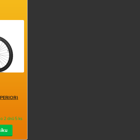
UPERIOR)
o 2 dnů 5 ks
šíku