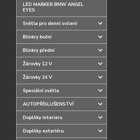
LED MARKER BMW ANGEL
EYES
Světla pro denní svícení
Blinkry boční
Blinkry přední
Žárovky 12 V
Žárovky 24 V
Speciální světla
AUTOPŘÍSLUŠENSTVÍ
Doplňky interieru
Doplňky exteriéru