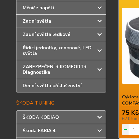
Měniče napětí
Zadní světla
Zadní světla ledkové
Řídící jednotky, xenonové, LED
světla
ZABEZPEČENÍ + KOMFORT+
Diagnostika
Denní světla příslušenství
Cyklota
ŠKODA TUNING
COMPA
75 Kč
ŠKODA KODIAQ
62 Kč
be
Škoda FABIA 4