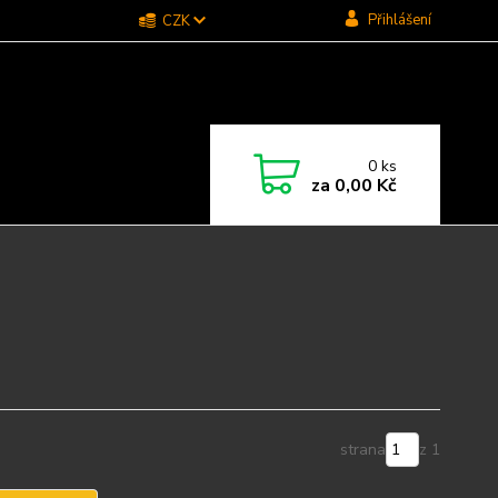
Přihlášení
CZK
0
ks
za
0,00 Kč
strana
z 1