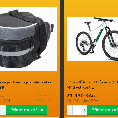
ška pod sedlo jízdního kola-
HORSKÉ kolo 29" Škoda (S
SS
MTB velikost L
21 990 Kč
Skladem v
/
ks
/
ks
Ostravě 1 ks
D
z DPH
18 174 Kč
bez DPH
Přidat do košíku
Přidat do ko