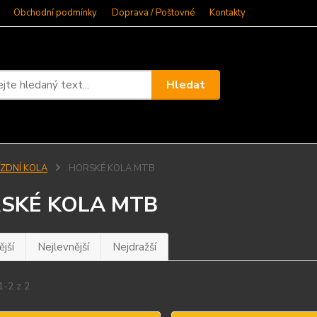
Obchodní podmínky
Doprava / Poštovné
Kontakty
Hledat
ÍZDNÍ KOLA
HORSKÉ KOLA MTB
SKÉ KOLA MTB
jší
Nejlevnější
Nejdražší
1-2 z 2