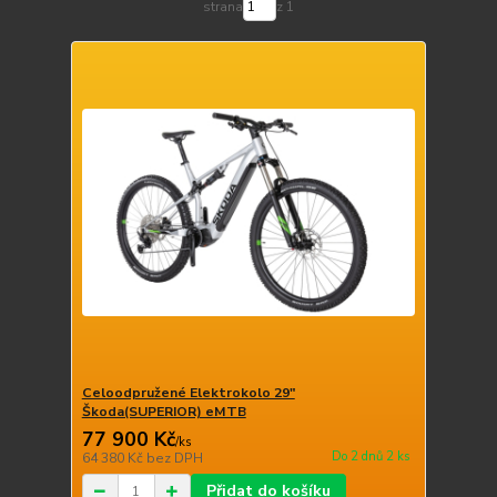
strana
z 1
Celoodpružené Elektrokolo 29"
Škoda(SUPERIOR) eMTB
77 900 Kč
/
ks
Do 2 dnů 2 ks
64 380 Kč
bez DPH
Přidat do košíku