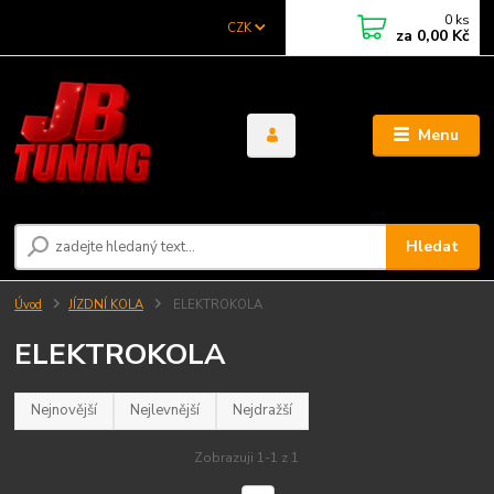
0
ks
CZK
za
0,00 Kč
Menu
Hledat
Úvod
JÍZDNÍ KOLA
ELEKTROKOLA
ELEKTROKOLA
Nejnovější
Nejlevnější
Nejdražší
Zobrazuji 1-1 z 1