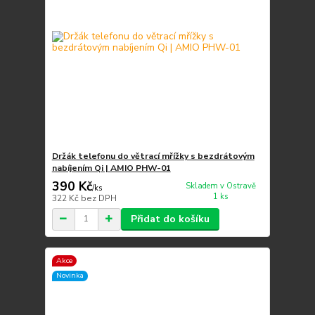
Držák telefonu do větrací mřížky s bezdrátovým
nabíjením Qi | AMIO PHW-01
390 Kč
Skladem v Ostravě
/
ks
1 ks
322 Kč
bez DPH
Přidat do košíku
Akce
Novinka