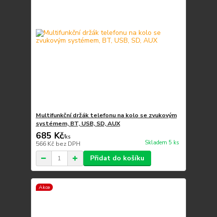
Multifunkční držák telefonu na kolo se zvukovým
systémem, BT, USB, SD, AUX
685 Kč
/
ks
Skladem 5 ks
566 Kč
bez DPH
Přidat do košíku
Akce