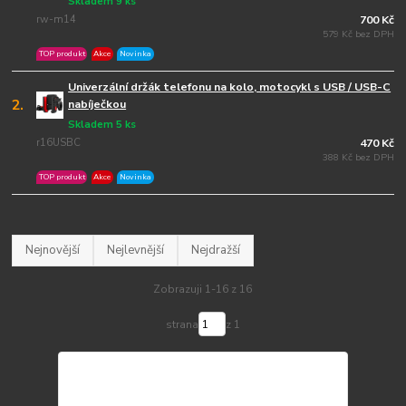
Skladem 9 ks
rw-m14
700 Kč
579 Kč bez DPH
TOP produkt
Akce
Novinka
Univerzální držák telefonu na kolo, motocykl s USB / USB-C
2.
nabíječkou
Skladem 5 ks
r16USBC
470 Kč
388 Kč bez DPH
TOP produkt
Akce
Novinka
Nejnovější
Nejlevnější
Nejdražší
Zobrazuji 1-16 z 16
strana
z 1