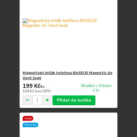
Magnetický držák telefonu BASEUS Magnetic Air
Vent šedý
199 Kč
Skladem v Ostravě
/
ks
1 ks
164 Kč
bez DPH
Přidat do košíku
Akce
Novinka