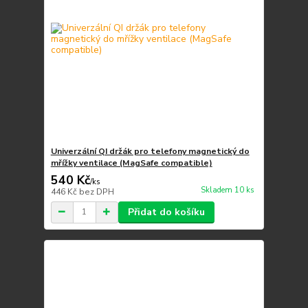
Univerzální QI držák pro telefony magnetický do
mřížky ventilace (MagSafe compatible)
540 Kč
/
ks
Skladem 10 ks
446 Kč
bez DPH
Přidat do košíku