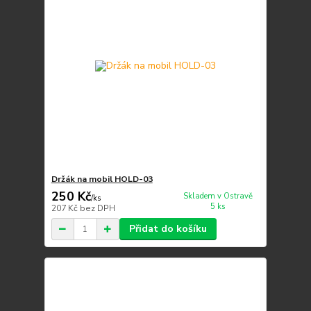
Držák na mobil HOLD-03
250 Kč
Skladem v Ostravě
/
ks
5 ks
207 Kč
bez DPH
Přidat do košíku