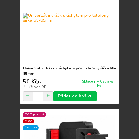
Univerzální držák s úchytem pro telefony šířka 55-
85mm
50 Kč
Skladem v Ostravě
/
ks
1 ks
41 Kč
bez DPH
Přidat do košíku
TOP produkt
Akce
Novinka