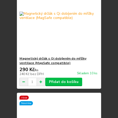
Magnetický držák s Qi dobíjením do mřížky
ventilace (MagSafe compatible)
290 Kč
/
ks
Skladem 10 ks
240 Kč
bez DPH
Přidat do košíku
Akce
Novinka