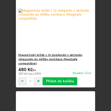
Magnetický držák s Qi dobíjením s aktivním
chlazením do mřížky ventilace (MagSafe
compatible)
480 Kč
/
ks
Skladem 10 ks
397 Kč
bez DPH
Přidat do košíku