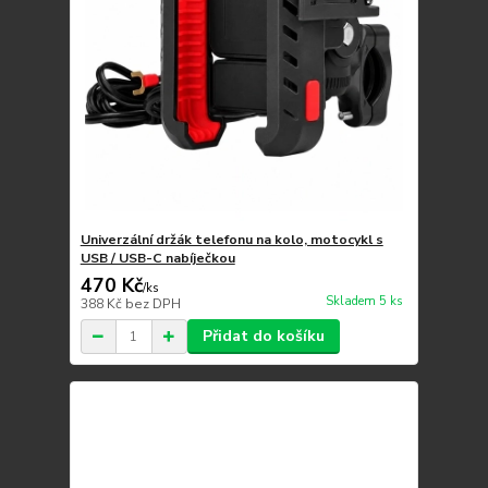
Univerzální držák telefonu na kolo, motocykl s
USB / USB-C nabíječkou
470 Kč
/
ks
Skladem 5 ks
388 Kč
bez DPH
Přidat do košíku