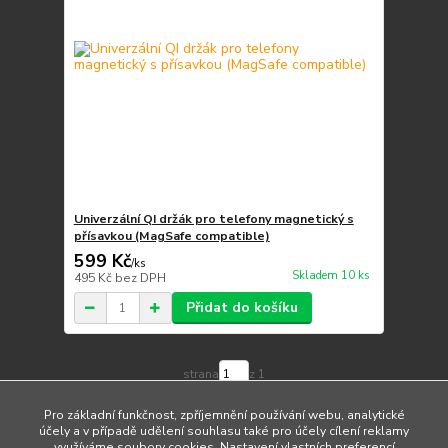
Univerzální QI držák pro telefony magnetický s
přísavkou (MagSafe compatible)
599 Kč
/
ks
Skladem 10 ks
495 Kč
bez DPH
Přidat do košíku
strana
z 1
Pro základní funkčnost, zpříjemnění používání webu, analytické
účely a v případě udělení souhlasu také pro účely cílení reklamy
využíváme soubory cookies. Nastavení vlastních preferencí