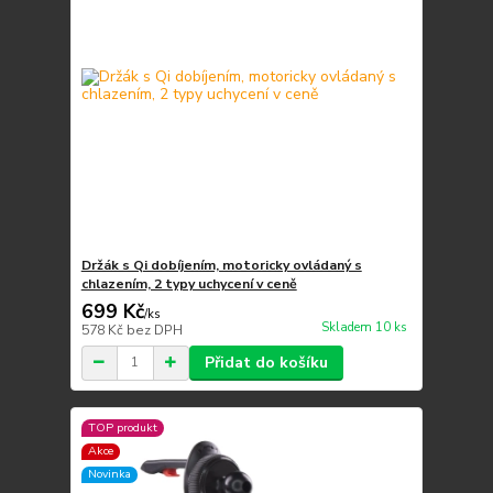
Držák s Qi dobíjením, motoricky ovládaný s
chlazením, 2 typy uchycení v ceně
699 Kč
/
ks
Skladem 10 ks
578 Kč
bez DPH
Přidat do košíku
TOP produkt
Akce
Novinka