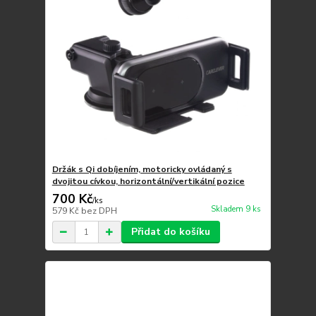
Držák s Qi dobíjením, motoricky ovládaný s
dvojitou cívkou, horizontální/vertikální pozice
700 Kč
/
ks
Skladem 9 ks
579 Kč
bez DPH
Přidat do košíku