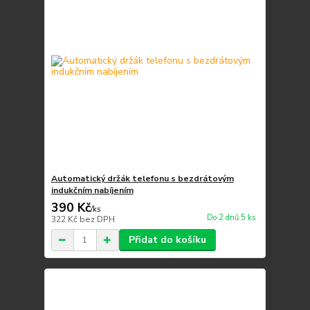
Automatický držák telefonu s bezdrátovým
indukčním nabíjením
390 Kč
/
ks
Do 2 dnů 5 ks
322 Kč
bez DPH
Přidat do košíku