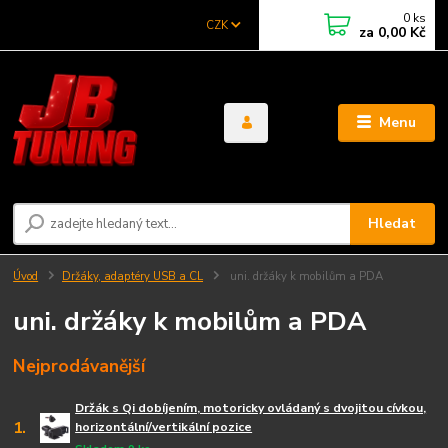
0
ks
CZK
za
0,00 Kč
Menu
Hledat
Úvod
Držáky, adaptéry USB a CL
uni. držáky k mobilům a PDA
uni. držáky k mobilům a PDA
Nejprodávanější
Držák s Qi dobíjením, motoricky ovládaný s dvojitou cívkou,
1.
horizontální/vertikální pozice