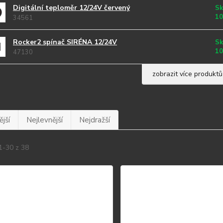
Digitální teploměr 12/24V červený
Sk
10
34561
Rocker2 spínač SIRÉNA 12/24V
Sk
10
47130
zobrazit více produktů
jší
Nejlevnější
Nejdražší
1-30 z 38