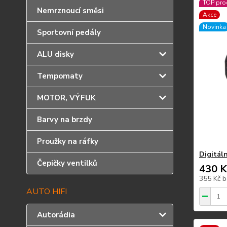
TOP pro
Nemrznoucí směsi
Akce
Novinka
Sportovní pedály
ALU disky
Tempomaty
MOTOR, VÝFUK
Barvy na brzdy
Proužky na ráfky
Digitál
Čepičky ventilků
430 K
355 Kč
b
AUTO HIFI
Autorádia