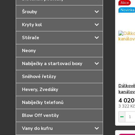
Akce
Novinka
Šrouby
Kryty kol
Stěrače
Neony
Nabíječky a startovací boxy
Sněhové řetězy
Dálkově
Hevery, Zvedáky
kanálov
4 020
Nabíječky telefonů
3 322 K
Blow Off ventily
Vany do kufru