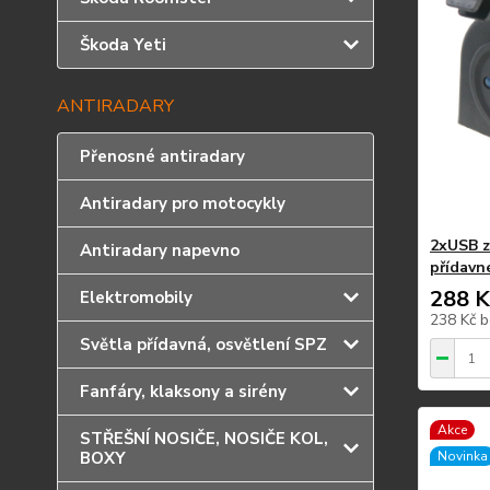
Škoda Yeti
ANTIRADARY
Přenosné antiradary
Antiradary pro motocykly
2xUSB z
Antiradary napevno
přídavn
288 K
Elektromobily
238 Kč
b
Světla přídavná, osvětlení SPZ
Fanfáry, klaksony a sirény
Akce
STŘEŠNÍ NOSIČE, NOSIČE KOL,
BOXY
Novinka