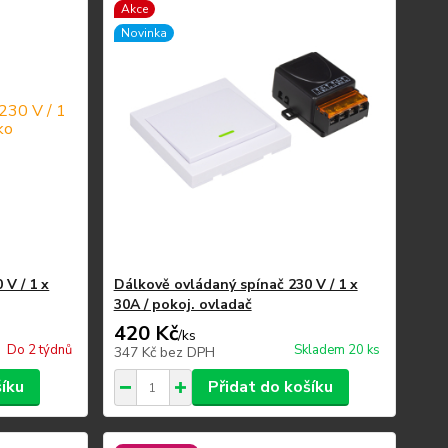
Akce
Novinka
 V / 1 x
Dálkově ovládaný spínač 230 V / 1 x
30A / pokoj. ovladač
420 Kč
/
ks
Do 2 týdnů
Skladem 20 ks
347 Kč
bez DPH
šíku
Přidat do košíku