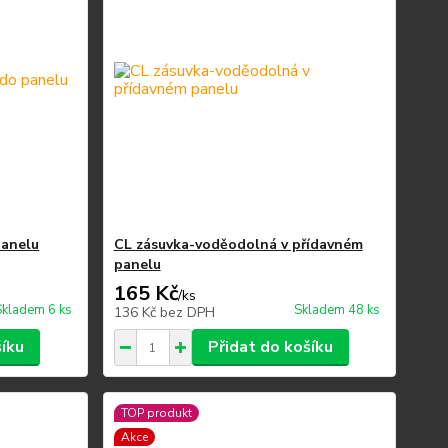
panelu
CL zásuvka-voděodolná v přídavném
panelu
165 Kč
/
ks
Skladem 6 ks
Skladem 48 ks
136 Kč
bez DPH
šíku
Přidat do košíku
TOP produkt
Akce