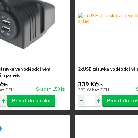
ásuvka ve voděodolném
2xUSB zásuvka voděodolná 
ém panelu
č
339 Kč
/
ks
/
ks
Skladem 150 ks
ez DPH
280 Kč
bez DPH
Přidat do košíku
Přidat do ko