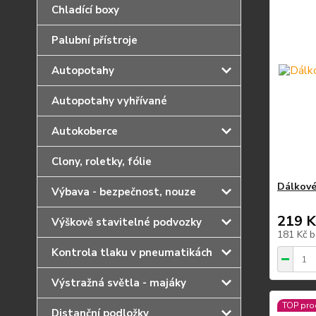
Chladící boxy
Palubní přístroje
Autopotahy
Autopotahy vyhřívané
Autokoberce
Clony, roletky, fólie
Dálkové
Výbava - bezpečnost, nouze
219 K
Výškově stavitelné podvozky
181 Kč
b
Kontrola tlaku v pneumatikách
Výstražná světla - majáky
TOP pro
Distanční podložky