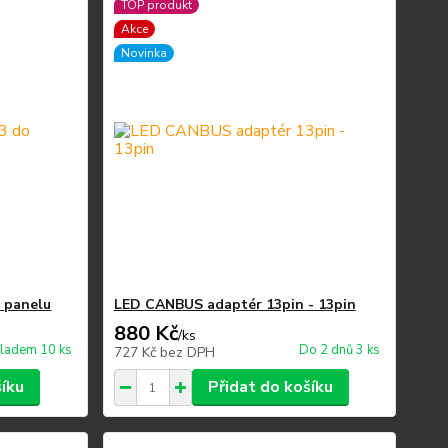
TOP produkt
Akce
Novinka
o panelu
LED CANBUS adaptér 13pin - 13pin
880 Kč
/
ks
ladem 10 ks
Do 2 dnů 3 ks
727 Kč
bez DPH
šíku
Přidat do košíku