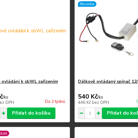
Novinka
 ovládání k sbWL zařízením
Dálkově ovládaný spínač 12
č
540 Kč
/
ks
/
ks
Do 2 týdnů
ez DPH
446 Kč
bez DPH
Přidat do košíku
Přidat do ko
dukt