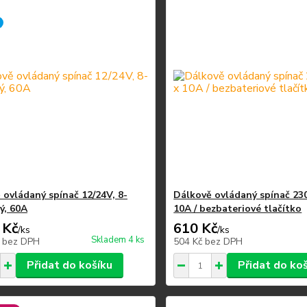
 ovládaný spínač 12/24V, 8-
Dálkově ovládaný spínač 230
ý, 60A
10A / bezbateriové tlačítko
 Kč
610 Kč
/
ks
/
ks
Skladem 4 ks
č
bez DPH
504 Kč
bez DPH
Přidat do košíku
Přidat do ko