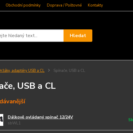
Obchodní podmínky
Doprava / Poštovné
Kontakty
Hledat
ržáky, adaptéry USB a CL
Spínače, USB a CL
ače, USB a CL
dávanější
Dálkově ovládaný spínač 12/24V
Sk
sbWL1