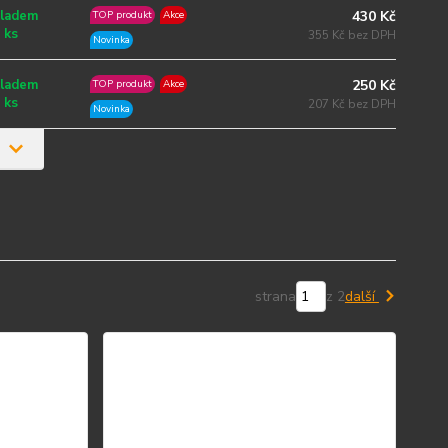
430 Kč
ladem
TOP produkt
Akce
 ks
355 Kč bez DPH
Novinka
250 Kč
ladem
TOP produkt
Akce
 ks
207 Kč bez DPH
Novinka
strana
z 2
další