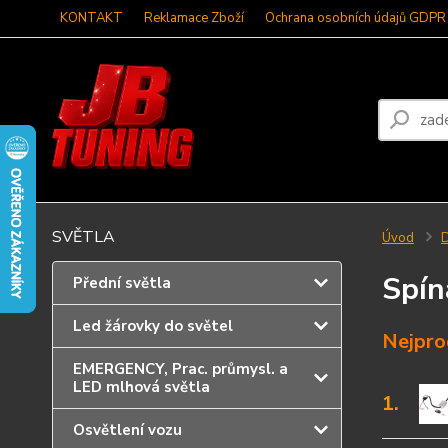
KONTAKT
Reklamace Zboží
Ochrana osobních údajů GDPR
SVĚTLA
Úvod
D
Spín
Přední světla
Led žárovky do světel
Nejpro
EMERGENCY, Prac. průmysl. a
LED mlhová světla
1.
Osvětlení vozu