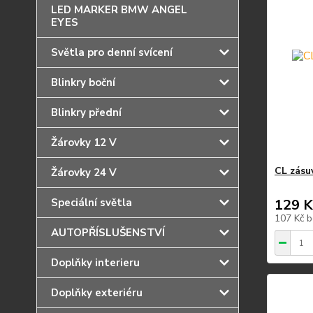
LED MARKER BMW ANGEL
EYES
Světla pro denní svícení
Blinkry boční
Blinkry přední
Žárovky 12 V
CL zásu
Žárovky 24 V
Speciální světla
129 K
107 Kč
b
AUTOPŘÍSLUŠENSTVÍ
Doplňky interieru
Doplňky exteriéru