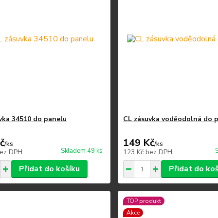
vka 34510 do panelu
CL zásuvka voděodolná do 
č
149 Kč
/
ks
/
ks
Skladem 49 ks
ez DPH
123 Kč
bez DPH
Přidat do košíku
Přidat do ko
TOP produkt
Akce