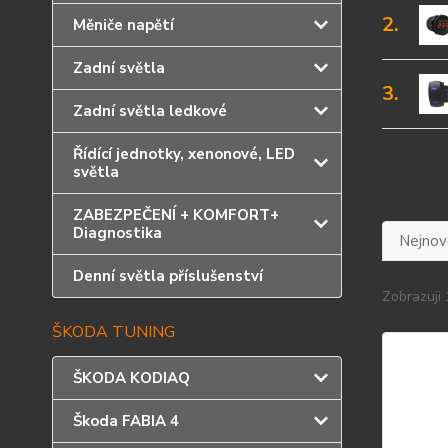
2.
Měniče napětí
Zadní světla
3.
Zadní světla ledkové
Řídící jednotky, xenonové, LED
světla
ZABEZPEČENÍ + KOMFORT+
Diagnostika
Nejnově
Denní světla příslušenství
Zobrazuji 
ŠKODA TUNING
ŠKODA KODIAQ
Škoda FABIA 4