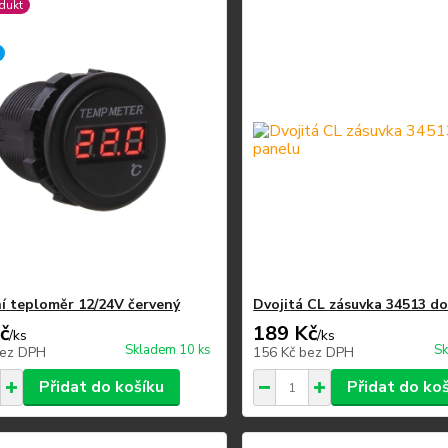
dukt
ní teploměr 12/24V červený
Dvojitá CL zásuvka 34513 d
č
189 Kč
/
ks
/
ks
Skladem 10 ks
Sk
ez DPH
156 Kč
bez DPH
Přidat do košíku
Přidat do ko