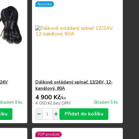
Novinka
/24V
Dálkově ovládaný spínač 12/24V, 12-
kanálový, 80A
4 900 Kč
/
ks
Skladem 8 ks
Skladem 5 ks
4 050 Kč
bez DPH
šíku
Přidat do košíku
TOP produkt