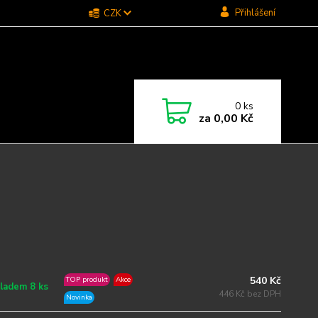
Přihlášení
CZK
0
ks
za
0,00 Kč
540 Kč
TOP produkt
Akce
ladem 8 ks
446 Kč bez DPH
Novinka