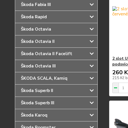
Škoda Fabia III
Škoda Rapid
Škoda Octavia
Škoda Octavia II
Škoda Octavia II Facelift
2 slot 
podsvíc
Škoda Octavia III
260 K
215 Kč
b
ŠKODA SCALA, Kamiq
Škoda Superb II
Škoda Superb III
Škoda Karoq
Škoda Roomster