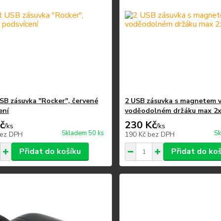
USB zásuvka "Rocker", červené
2 USB zásuvka s magnetem 
ení
voděodolném držáku max 2x
č
230 Kč
/
ks
/
ks
Skladem 50 ks
Sk
ez DPH
190 Kč
bez DPH
Přidat do košíku
Přidat do ko