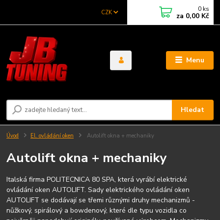
0
ks
CZK
za
0,00 Kč
Menu
Hledat
Úvod
El. ovládání oken
Autolift okna + mechaniky
Autolift okna + mechaniky
Italská firma POLITECNICA 80 SPA, která vyrábí elektrické
ovládání oken AUTOLIFT. Sady elektrického ovládání oken
AUTOLIFT se dodávají se třemi různými druhy mechanizmů -
nůžkový, spirálový a bowdenový, které dle typu vozidla co