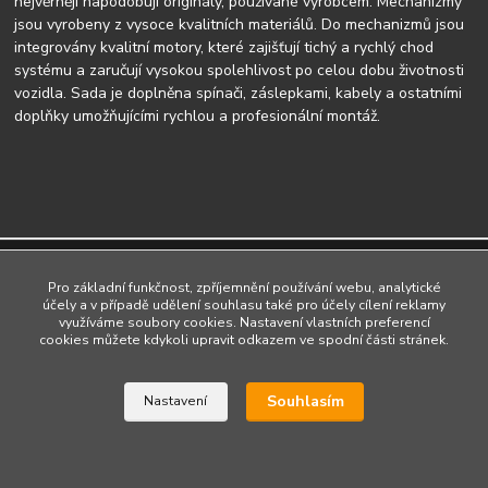
nejvěrněji napodobují originály, používané výrobcem. Mechanizmy
jsou vyrobeny z vysoce kvalitních materiálů. Do mechanizmů jsou
integrovány kvalitní motory, které zajišťují tichý a rychlý chod
systému a zaručují vysokou spolehlivost po celou dobu životnosti
vozidla. Sada je doplněna spínači, záslepkami, kabely a ostatními
doplňky umožňujícími rychlou a profesionální montáž.
Upravit sběr cookies.
Pro základní funkčnost, zpříjemnění používání webu, analytické
účely a v případě udělení souhlasu také pro účely cílení reklamy
využíváme soubory cookies. Nastavení vlastních preferencí
Vytvořeno na
Eshop-rychle.cz
cookies můžete kdykoli upravit odkazem ve spodní části stránek.
Souhlasím
Nastavení