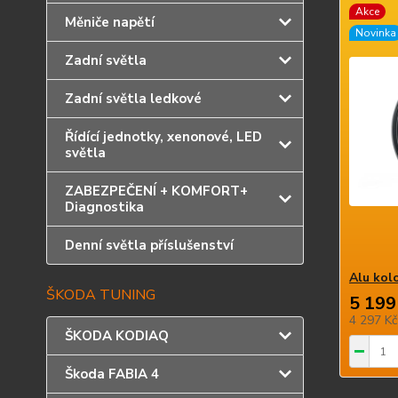
Akce
Měniče napětí
Novinka
Zadní světla
Zadní světla ledkové
Řídící jednotky, xenonové, LED
světla
ZABEZPEČENÍ + KOMFORT+
Diagnostika
Denní světla příslušenství
Alu kol
ŠKODA TUNING
5 199
4 297 K
ŠKODA KODIAQ
Škoda FABIA 4