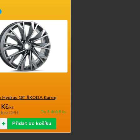
o Hydrus 18" ŠKODA Karoq
 Kč
/
ks
Do 3 dnů 8 ks
č
bez DPH
Přidat do košíku