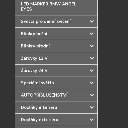
LED MARKER BMW ANGEL
EYES
Světla pro denní svícení
Blinkry boční
Blinkry přední
Žárovky 12 V
Žárovky 24 V
Speciální světla
AUTOPŘÍSLUŠENSTVÍ
Doplňky interieru
Doplňky exteriéru