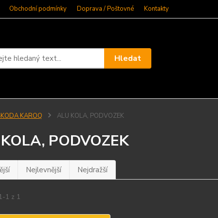
Obchodní podmínky
Doprava / Poštovné
Kontakty
Hledat
ŠKODA KAROQ
ALU KOLA, PODVOZEK
 KOLA, PODVOZEK
jší
Nejlevnější
Nejdražší
1-1 z 1