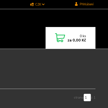
Přihlášení
CZK
0
ks
za
0,00 Kč
strana
z 1