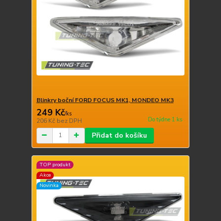
Blinkry boční FORD FOCUS MK1, MONDEO MK3
249 Kč
/
ks
Do týdne 1 ks
206 Kč
bez DPH
Přidat do košíku
TOP produkt
Akce
Novinka