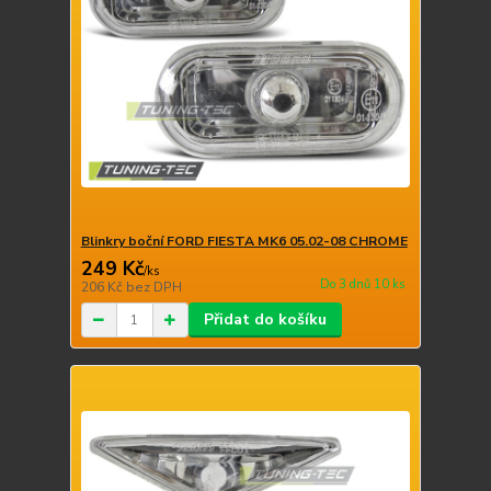
Blinkry boční FORD FIESTA MK6 05.02-08 CHROME
249 Kč
/
ks
Do 3 dnů 10 ks
206 Kč
bez DPH
Přidat do košíku