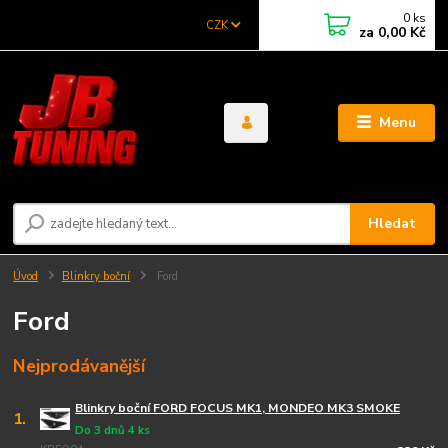
0
ks
CZK
za
0,00 Kč
Menu
Hledat
Úvod
Blinkry boční
Ford
Ford
Nejprodávanější
Blinkry boční FORD FOCUS MK1, MONDEO MK3 SMOKE
1.
Do 3 dnů 4 ks