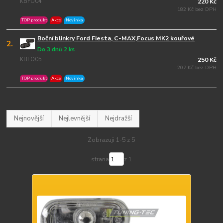
KBFO04
220 Kč
182 Kč bez DPH
TOP produkt
Akce
Novinka
Boční blinkry Ford Fiesta, C-MAX,Focus MK2 kouřové
2.
Do 3 dnů 2 ks
KBFO05
250 Kč
207 Kč bez DPH
TOP produkt
Akce
Novinka
Nejnovější
Nejlevnější
Nejdražší
Zobrazuji 1-5 z 5
strana
z 1