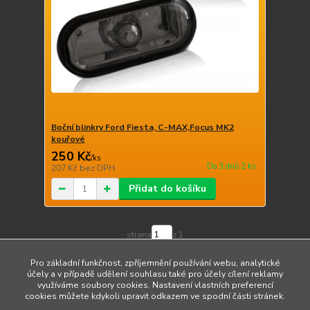
Boční blinkry Ford Fiesta, C-MAX,Focus MK2
kouřové
250 Kč
/
ks
Do 3 dnů 2 ks
207 Kč
bez DPH
Přidat do košíku
strana
z 1
Pro základní funkčnost, zpříjemnění používání webu, analytické
účely a v případě udělení souhlasu také pro účely cílení reklamy
využíváme soubory cookies. Nastavení vlastních preferencí
cookies můžete kdykoli upravit odkazem ve spodní části stránek.