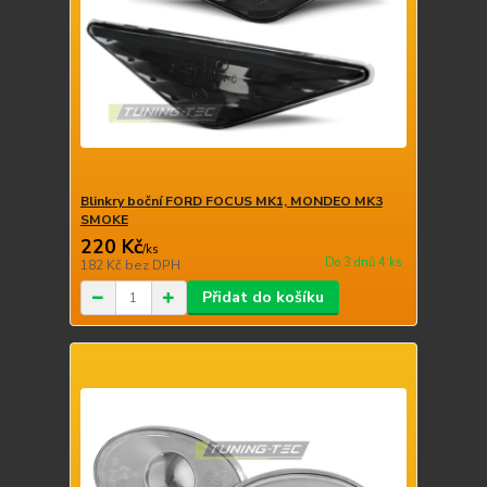
Blinkry boční FORD FOCUS MK1, MONDEO MK3
SMOKE
220 Kč
/
ks
Do 3 dnů 4 ks
182 Kč
bez DPH
Přidat do košíku