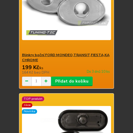
Blinkry boční FORD MONDEO,TRANSIT,FIESTA,KA
CHROME
199 Kč
/
ks
Do 3 dnů 10 ks
164 Kč
bez DPH
Přidat do košíku
TOP produkt
Akce
Novinka