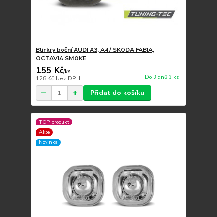
Blinkry boční AUDI A3, A4 / SKODA FABIA,
OCTAVIA SMOKE
155 Kč
/
ks
Do 3 dnů 3 ks
128 Kč
bez DPH
Přidat do košíku
TOP produkt
Akce
Novinka