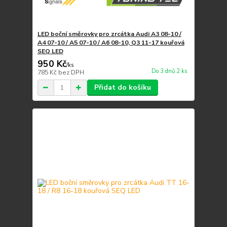
LED boční směrovky pro zrcátka Audi A3 08-10 /
A4 07-10 / A5 07-10 / A6 08-10, Q3 11-17 kouřová
SEQ LED
950 Kč
/
ks
Do 3 dnů 2 ks
785 Kč
bez DPH
Přidat do košíku