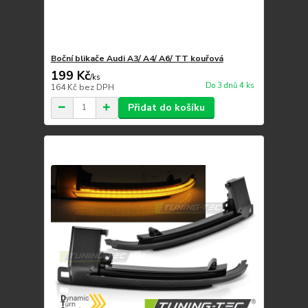
Boční blikače Audi A3/ A4/ A6/ TT kouřová
199 Kč
/
ks
Do 3 dnů 4 ks
164 Kč
bez DPH
Přidat do košíku