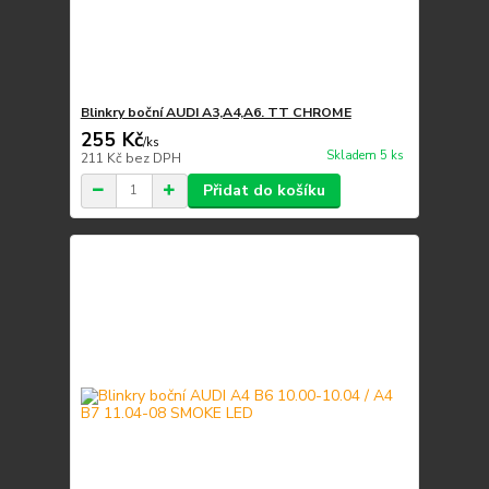
Blinkry boční AUDI A3,A4,A6. TT CHROME
255 Kč
/
ks
Skladem 5 ks
211 Kč
bez DPH
Přidat do košíku