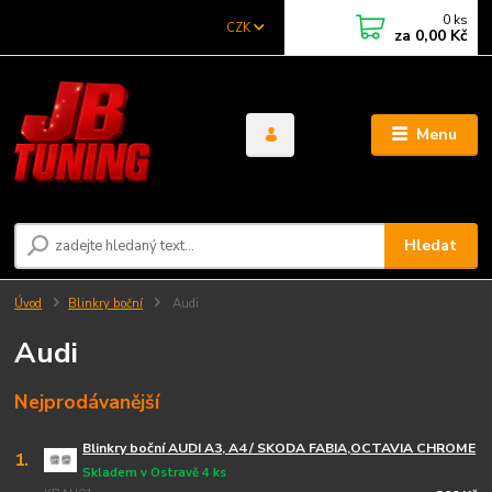
0
ks
CZK
za
0,00 Kč
Menu
Hledat
Úvod
Blinkry boční
Audi
Audi
Nejprodávanější
Blinkry boční AUDI A3, A4 / SKODA FABIA,OCTAVIA CHROME
1.
Skladem v Ostravě 4 ks