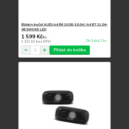
Blinkry boční AUDI A4 B6 10.00-10.04 / A4 B7 11.04-
08 SMOKE LED
1 599 Kč
/
ks
Do 3 dnů 2 ks
1 321 Kč
bez DPH
Přidat do košíku