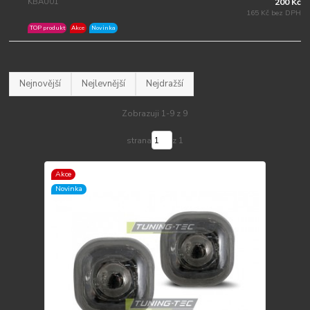
KBAU01
200 Kč
165 Kč bez DPH
TOP produkt
Akce
Novinka
Nejnovější
Nejlevnější
Nejdražší
Zobrazuji 1-9 z 9
strana
z 1
Akce
Novinka