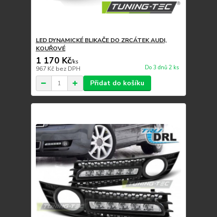
LED DYNAMICKÉ BLIKAČE DO ZRCÁTEK AUDI,
KOUŘOVÉ
1 170 Kč
/
ks
Do 3 dnů 2 ks
967 Kč
bez DPH
Přidat do košíku