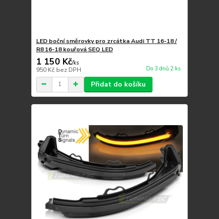
LED boční směrovky pro zrcátka Audi TT 16-18 /
R8 16-18 kouřová SEQ LED
1 150 Kč
/
ks
Do 3 dnů 2 ks
950 Kč
bez DPH
Přidat do košíku