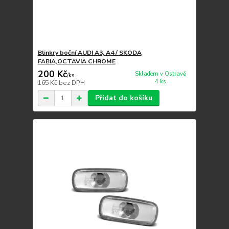
Blinkry boční AUDI A3, A4 / SKODA
FABIA,OCTAVIA CHROME
200 Kč
Skladem v Ostravě
/
ks
4 ks
165 Kč
bez DPH
Přidat do košíku