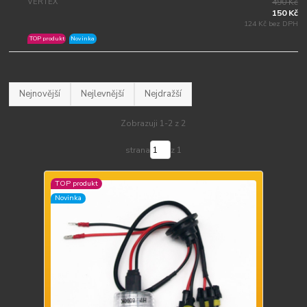
VERTEX
490 Kč
150 Kč
124 Kč bez DPH
TOP produkt
Novinka
Nejnovější
Nejlevnější
Nejdražší
Zobrazuji 1-2 z 2
strana
z 1
TOP produkt
Novinka