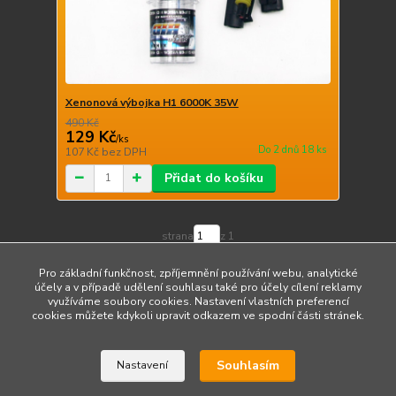
Xenonová výbojka H1 6000K 35W
490 Kč
129 Kč
/
ks
Do 2 dnů 18 ks
107 Kč
bez DPH
Přidat do košíku
strana
z 1
Pro základní funkčnost, zpříjemnění používání webu, analytické
účely a v případě udělení souhlasu také pro účely cílení reklamy
využíváme soubory cookies. Nastavení vlastních preferencí
cookies můžete kdykoli upravit odkazem ve spodní části stránek.
Upravit sběr cookies.
Souhlasím
Nastavení