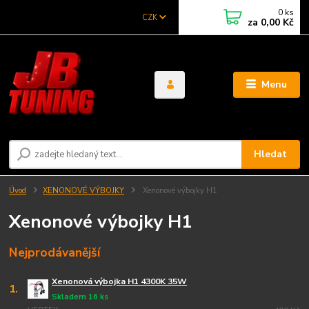
0
ks
CZK
za
0,00 Kč
Menu
Hledat
Úvod
XENONOVÉ VÝBOJKY
Xenonové výbojky H1
Xenonové výbojky H1
Nejprodávanější
Xenonová výbojka H1 4300K 35W
1.
Skladem 16 ks