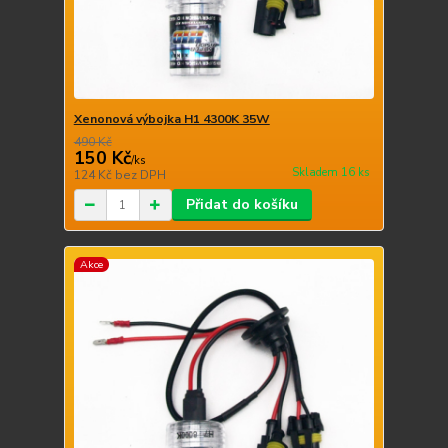
Xenonová výbojka H1 4300K 35W
490 Kč
150 Kč
/
ks
Skladem 16 ks
124 Kč
bez DPH
Přidat do košíku
Akce