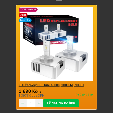
TOP produkt
Akce
Novinka
LED žárovky D5S bílé 6000K, 9000LM, 60LED
1 690 Kč
/
ks
Do 2 dnů 1 ks
1 397 Kč
bez DPH
Přidat do košíku