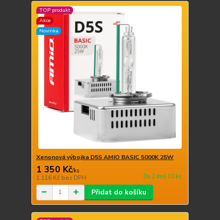
TOP produkt
Akce
Novinka
Xenonová výbojka D5S AMIO BASIC 5000K 25W
1 350 Kč
/
ks
Do 2 dnů 10 ks
1 116 Kč
bez DPH
Přidat do košíku