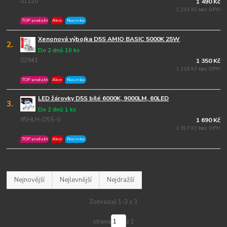
01220
1 490 Kč
1 231 Kč bez DPH
TOP produkt
Akce
Novinka
Xenonová výbojka D5S AMIO BASIC 5000K 25W
2.
Do 2 dnů 10 ks
02941
1 350 Kč
1 116 Kč bez DPH
TOP produkt
Akce
Novinka
LED žárovky D5S bílé 6000K, 9000LM, 60LED
3.
Do 2 dnů 1 ks
95HLH-D5S-G
1 690 Kč
1 397 Kč bez DPH
TOP produkt
Akce
Novinka
Nejnovější
Nejlevnější
Nejdražší
Zobrazuji 1-3 z 3
strana
z 1