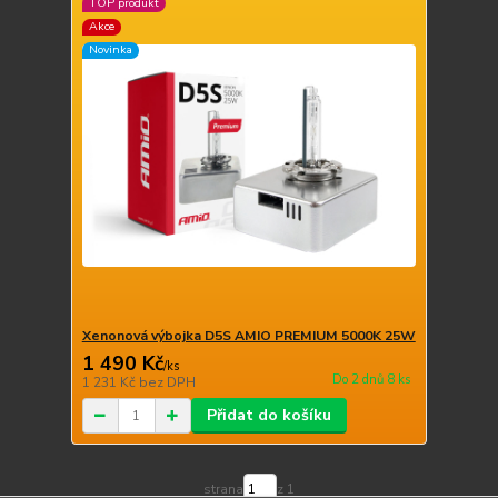
TOP produkt
Akce
Novinka
Xenonová výbojka D5S AMIO PREMIUM 5000K 25W
1 490 Kč
/
ks
Do 2 dnů 8 ks
1 231 Kč
bez DPH
Přidat do košíku
strana
z 1