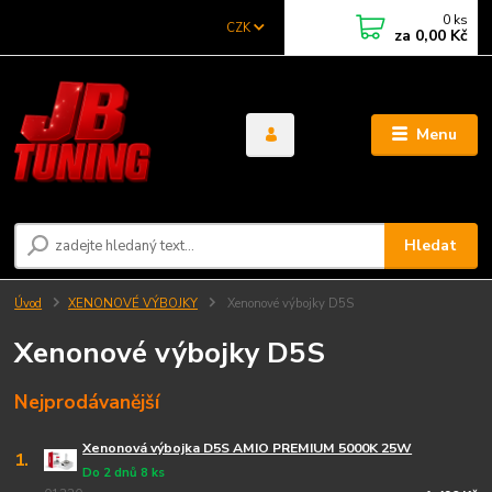
0
ks
CZK
za
0,00 Kč
Menu
Hledat
Úvod
XENONOVÉ VÝBOJKY
Xenonové výbojky D5S
Xenonové výbojky D5S
Nejprodávanější
Xenonová výbojka D5S AMIO PREMIUM 5000K 25W
1.
Do 2 dnů 8 ks