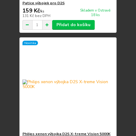
Patice výbojek pro D2S
159 Kč
Skladem v Ostravě
/
ks
18 ks
131 Kč
bez DPH
Přidat do košíku
Novinka
Philips xenon výbojka D2S X-treme Vision 5000K