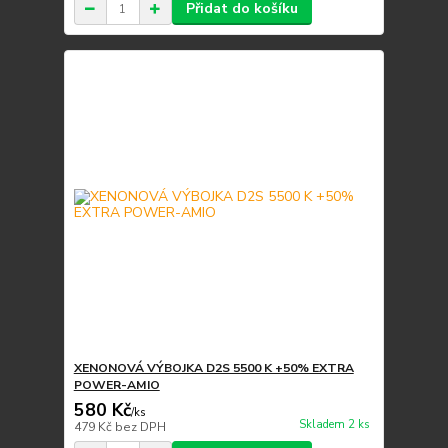
Přidat do košíku
XENONOVÁ VÝBOJKA D2S 5500 K +50% EXTRA
POWER-AMIO
580 Kč
/
ks
Skladem 2 ks
479 Kč
bez DPH