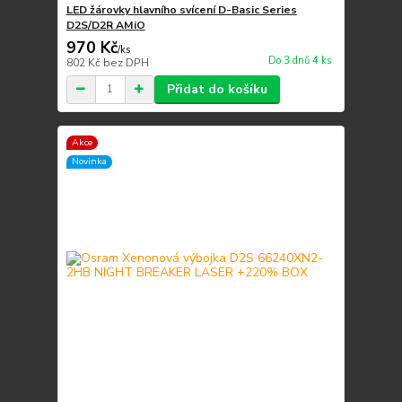
LED žárovky hlavního svícení D-Basic Series
D2S/D2R AMiO
970 Kč
/
ks
Do 3 dnů 4 ks
802 Kč
bez DPH
Přidat do košíku
Akce
Novinka