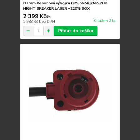
Osram Xenonová výbojka D2S 66240XN2-2HB
NIGHT BREAKER LASER +220% BOX
2 399 Kč
/
ks
Skladem 2 ks
1 983 Kč
bez DPH
Přidat do košíku