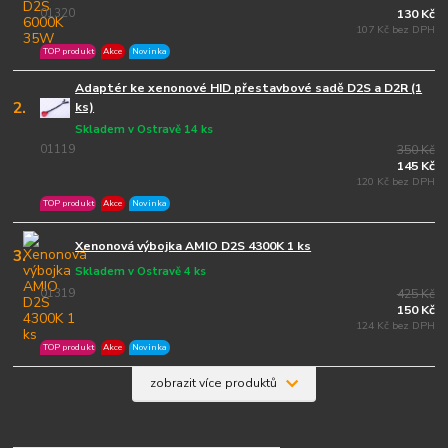
01320
130 Kč
107 Kč bez DPH
TOP produkt
Akce
Novinka
Adaptér ke xenonové HID přestavbové sadě D2S a D2R (1
2.
ks)
Skladem v Ostravě 14 ks
01119
350 Kč
145 Kč
120 Kč bez DPH
TOP produkt
Akce
Novinka
Xenonová výbojka AMIO D2S 4300K 1 ks
3.
Skladem v Ostravě 4 ks
01319
425 Kč
150 Kč
124 Kč bez DPH
TOP produkt
Akce
Novinka
zobrazit více produktů