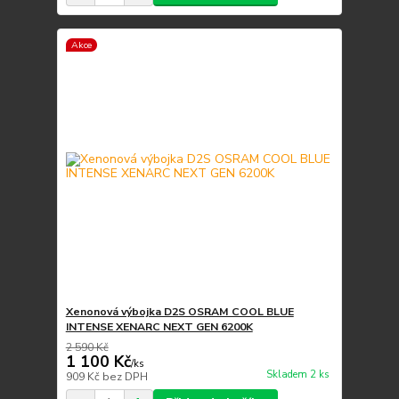
Akce
Xenonová výbojka D2S OSRAM COOL BLUE
INTENSE XENARC NEXT GEN 6200K
2 590 Kč
1 100 Kč
/
ks
Skladem 2 ks
909 Kč
bez DPH