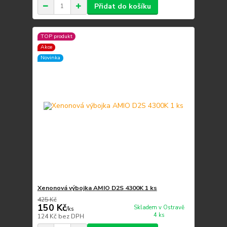
Přidat do košíku
TOP produkt
Akce
Novinka
Xenonová výbojka AMIO D2S 4300K 1 ks
425 Kč
150 Kč
Skladem v Ostravě
/
ks
4 ks
124 Kč
bez DPH