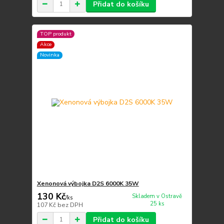
Přidat do košíku
TOP produkt
Akce
Novinka
Xenonová výbojka D2S 6000K 35W
130 Kč
Skladem v Ostravě
/
ks
25 ks
107 Kč
bez DPH
Přidat do košíku