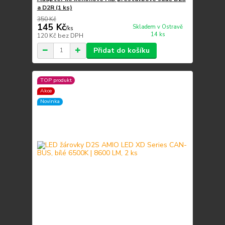
a D2R (1 ks)
350 Kč
145 Kč
Skladem v Ostravě
/
ks
14 ks
120 Kč
bez DPH
Přidat do košíku
TOP produkt
Akce
Novinka