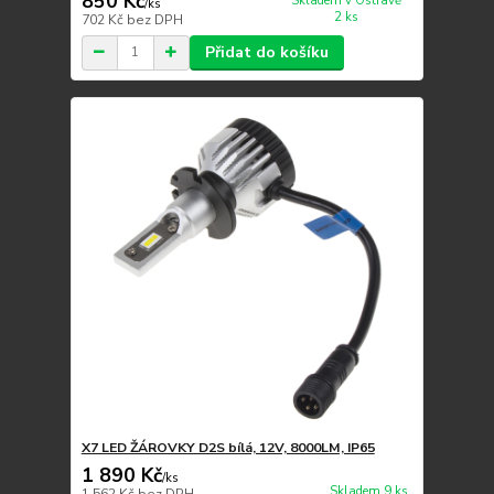
850 Kč
Skladem v Ostravě
/
ks
2 ks
702 Kč
bez DPH
Přidat do košíku
X7 LED ŽÁROVKY D2S bílá, 12V, 8000LM, IP65
1 890 Kč
/
ks
Skladem 9 ks