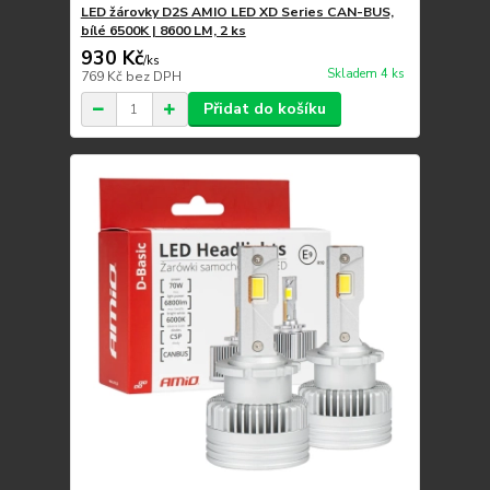
LED žárovky D2S AMIO LED XD Series CAN-BUS,
bílé 6500K | 8600 LM, 2 ks
930 Kč
/
ks
Skladem 4 ks
769 Kč
bez DPH
Přidat do košíku