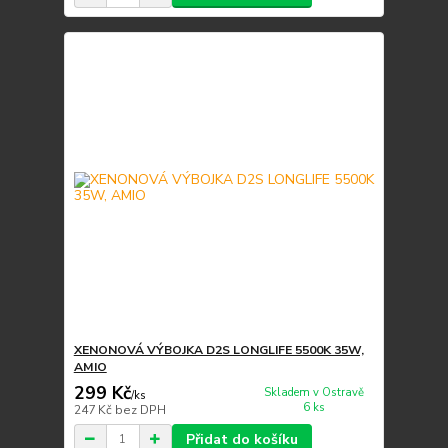
XENONOVÁ VÝBOJKA D2S LONGLIFE 5500K 35W,
AMIO
299 Kč
Skladem v Ostravě
/
ks
6 ks
247 Kč
bez DPH
Přidat do košíku