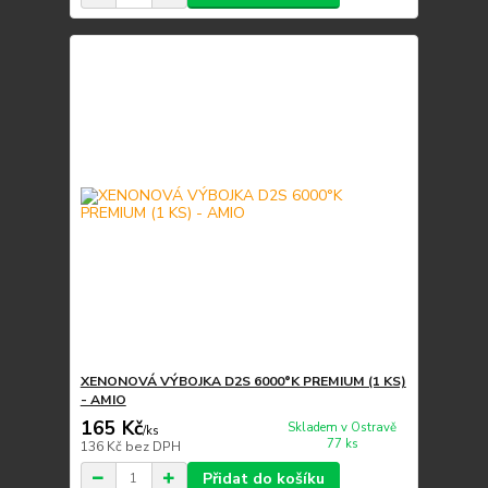
XENONOVÁ VÝBOJKA D2S 6000°K PREMIUM (1 KS)
- AMIO
165 Kč
Skladem v Ostravě
/
ks
77 ks
136 Kč
bez DPH
Přidat do košíku