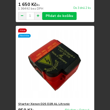
1 650 Kč
/
ks
Do 3 dnů 2 ks
1 364 Kč
bez DPH
Přidat do košíku
Akce
Novinka
Starter Xenon D2S D2R AL Litronic