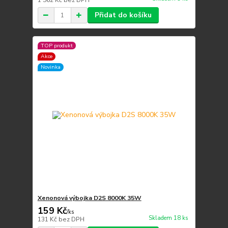
1 562 Kč
bez DPH
Přidat do košíku
TOP produkt
Akce
Novinka
Xenonová výbojka D2S 8000K 35W
159 Kč
/
ks
Skladem 18 ks
131 Kč
bez DPH