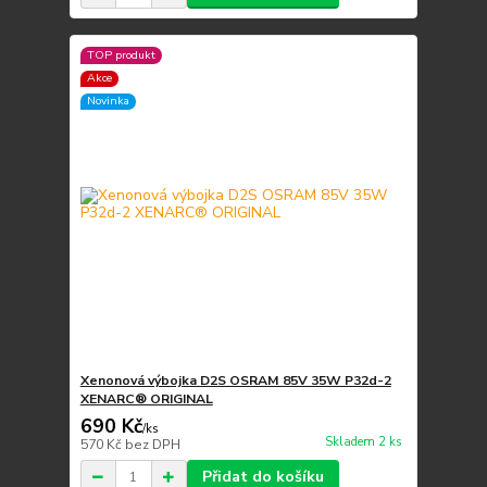
TOP produkt
Akce
Novinka
Xenonová výbojka D2S OSRAM 85V 35W P32d-2
XENARC® ORIGINAL
690 Kč
/
ks
Skladem 2 ks
570 Kč
bez DPH
Přidat do košíku