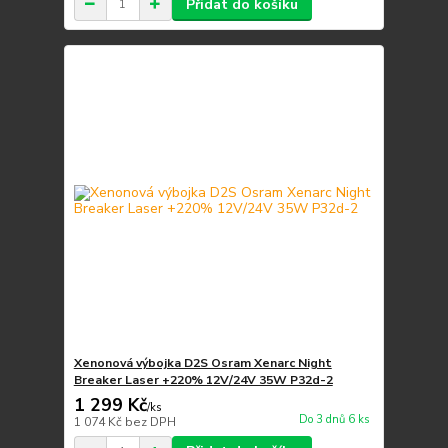
Přidat do košíku
Xenonová výbojka D2S Osram Xenarc Night
Breaker Laser +220% 12V/24V 35W P32d-2
1 299 Kč
/
ks
Do 3 dnů 6 ks
1 074 Kč
bez DPH