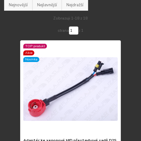
Nejnovější
Nejlevnější
Nejdražší
Zobrazuji 1-18 z 18
strana
z 1
TOP produkt
Akce
Novinka
Adaptér ke xenonové HID přestavbové sadě D2S