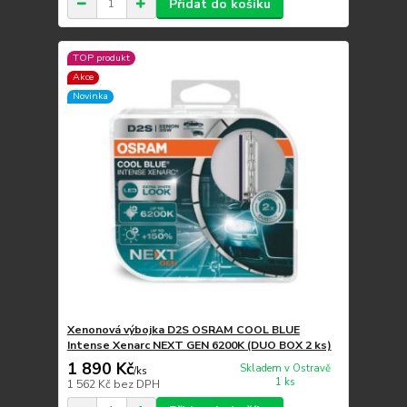
Přidat do košíku
TOP produkt
Akce
Novinka
Xenonová výbojka D2S OSRAM COOL BLUE
Intense Xenarc NEXT GEN 6200K (DUO BOX 2 ks)
1 890 Kč
Skladem v Ostravě
/
ks
1 ks
1 562 Kč
bez DPH