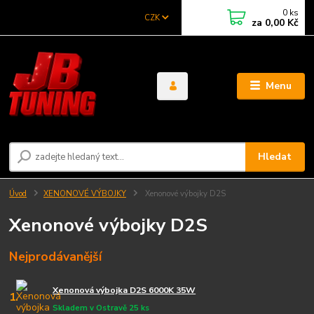
0
ks
CZK
za
0,00 Kč
Menu
Hledat
Úvod
XENONOVÉ VÝBOJKY
Xenonové výbojky D2S
Xenonové výbojky D2S
Nejprodávanější
Xenonová výbojka D2S 6000K 35W
1.
Skladem v Ostravě 25 ks