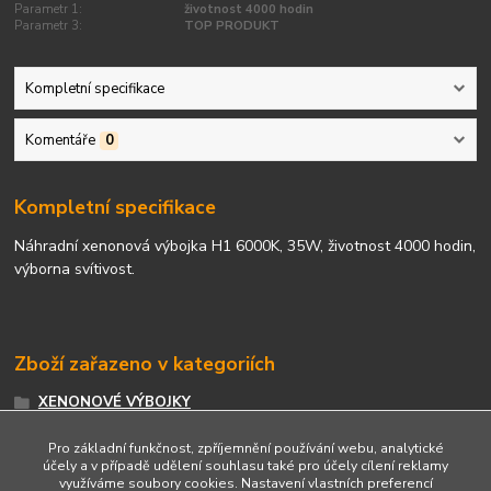
Parametr 1:
životnost 4000 hodin
Parametr 3:
TOP PRODUKT
Kompletní specifikace
Komentáře
0
Kompletní specifikace
Náhradní xenonová výbojka H1 6000K, 35W, životnost 4000 hodin,
výborna svítivost.
Zboží zařazeno v kategoriích
XENONOVÉ VÝBOJKY
Xenonové výbojky H1
Pro základní funkčnost, zpříjemnění používání webu, analytické
účely a v případě udělení souhlasu také pro účely cílení reklamy
využíváme soubory cookies. Nastavení vlastních preferencí