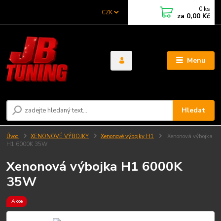
0
ks
CZK
za
0,00 Kč
Menu
Hledat
Úvod
XENONOVÉ VÝBOJKY
Xenonové výbojky H1
Xenonová výbojka
H1 6000K 35W
Xenonová výbojka H1 6000K
35W
Akce