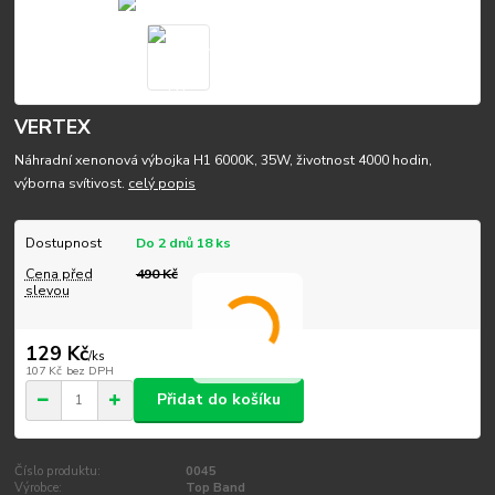
VERTEX
Náhradní xenonová výbojka H1 6000K, 35W, životnost 4000 hodin,
výborna svítivost.
celý popis
Dostupnost
Do 2 dnů 18 ks
Cena před
490 Kč
slevou
129 Kč
/
ks
107 Kč
bez DPH
Přidat do košíku
Číslo produktu:
0045
Výrobce:
Top Band