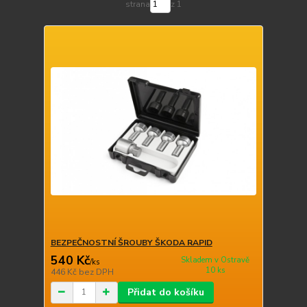
strana
z 1
BEZPEČNOSTNÍ ŠROUBY ŠKODA RAPID
540 Kč
Skladem v Ostravě
/
ks
10 ks
446 Kč
bez DPH
Přidat do košíku