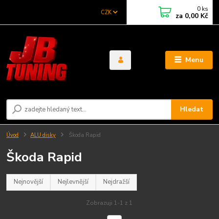
0
ks
CZK
za
0,00 Kč
Menu
Hledat
Úvod
ALU disky
Škoda Rapid
Škoda Rapid
Nejnovější
Nejlevnější
Nejdražší
Zobrazuji 1-1 z 1