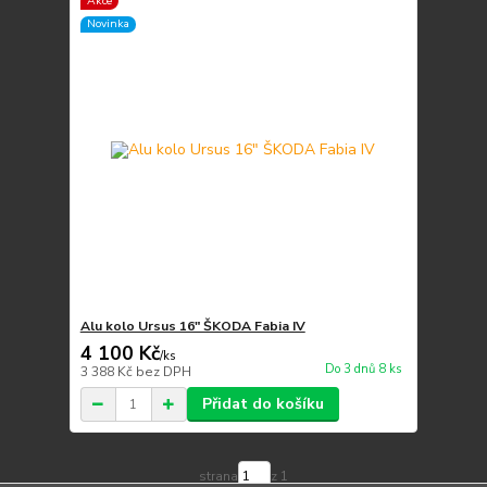
Akce
Novinka
Alu kolo Ursus 16" ŠKODA Fabia IV
4 100 Kč
/
ks
Do 3 dnů 8 ks
3 388 Kč
bez DPH
Přidat do košíku
strana
z 1