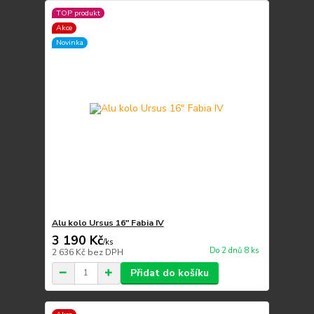
TOP produkt
Akce
Novinka
Alu kolo Ursus 16" Fabia IV
3 190 Kč
/
ks
Do 2 dnů 8 ks
2 636 Kč
bez DPH
Přidat do košíku