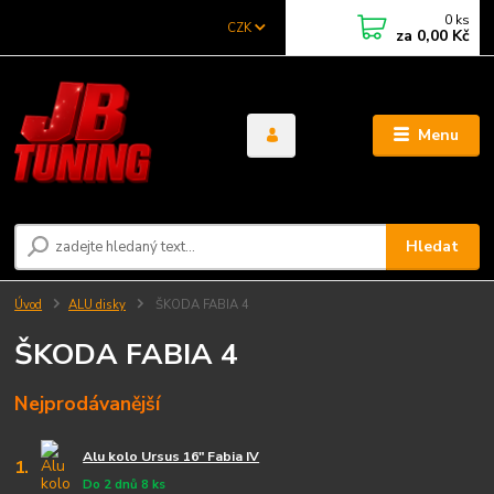
0
ks
CZK
za
0,00 Kč
Menu
Hledat
Úvod
ALU disky
ŠKODA FABIA 4
ŠKODA FABIA 4
Nejprodávanější
Alu kolo Ursus 16" Fabia IV
1.
Do 2 dnů 8 ks