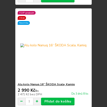
TOP produkt
Akce
Novinka
Alu kolo Nanuq 16“ ŠKODA Scala, Kamiq
2 990 Kč
/
ks
Do 3 dnů 8 ks
2 471 Kč
bez DPH
Přidat do košíku