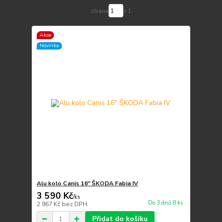
strana
z 1
Akce
Novinka
Alu kolo Canis 16" ŠKODA Fabia IV
3 590 Kč
/
ks
Do 3 dnů 8 ks
2 967 Kč
bez DPH
Přidat do košíku