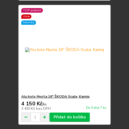
TOP produkt
Akce
Novinka
Alu kolo Nyota 16" ŠKODA Scala, Kamiq
4 150 Kč
/
ks
Do 3 dnů 7 ks
3 430 Kč
bez DPH
Přidat do košíku