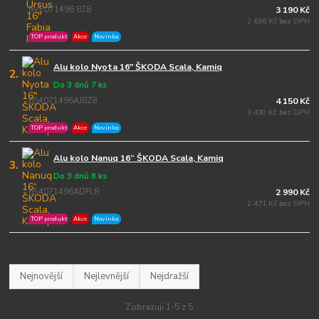
6VE071496 8Z8
3 190 Kč
2 636 Kč bez DPH
TOP produkt
Akce
Novinka
Alu kolo Nyota 16" ŠKODA Scala, Kamiq
2.
Do 3 dnů 7 ks
654071496AJ8Z8
4 150 Kč
3 430 Kč bez DPH
TOP produkt
Akce
Novinka
Alu kolo Nanuq 16“ ŠKODA Scala, Kamiq
3.
Do 3 dnů 8 ks
654071496ADFL8
2 990 Kč
2 471 Kč bez DPH
TOP produkt
Akce
Novinka
Nejnovější
Nejlevnější
Nejdražší
Zobrazuji 1-5 z 5