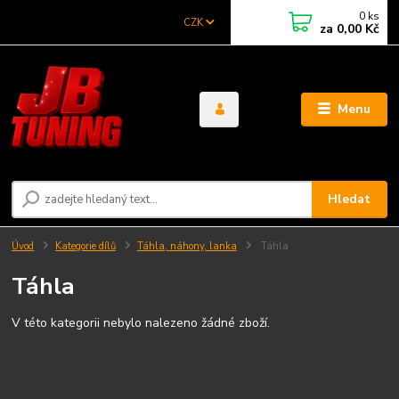
0
ks
CZK
za
0,00 Kč
Menu
Hledat
Úvod
Kategorie dílů
Táhla, náhony, lanka
Táhla
Táhla
V této kategorii nebylo nalezeno žádné zboží.