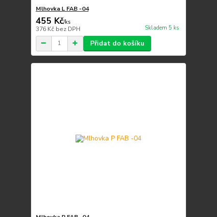
Mlhovka L FAB -04
455 Kč
/
ks
Skladem 5 ks
376 Kč
bez DPH
Přidat do košíku