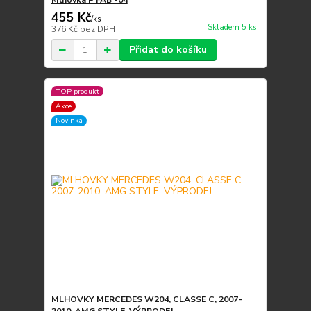
Mlhovka P FAB -04
455 Kč
/
ks
Skladem 5 ks
376 Kč
bez DPH
Přidat do košíku
TOP produkt
Akce
Novinka
MLHOVKY MERCEDES W204, CLASSE C, 2007-
2010, AMG STYLE, VÝPRODEJ