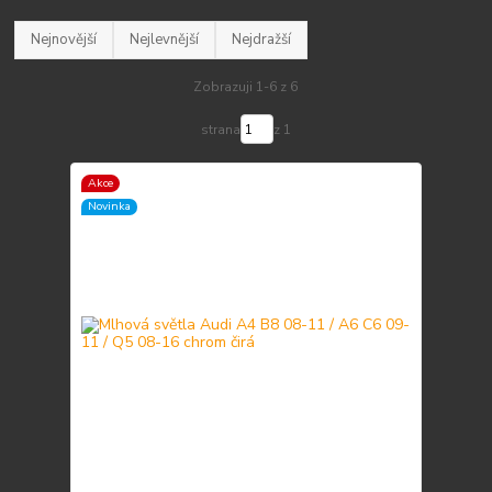
Nejnovější
Nejlevnější
Nejdražší
Zobrazuji 1-6 z 6
strana
z 1
Akce
Novinka