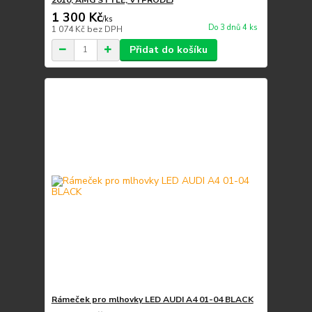
1 300 Kč
/
ks
Do 3 dnů 4 ks
1 074 Kč
bez DPH
Přidat do košíku
Rámeček pro mlhovky LED AUDI A4 01-04 BLACK