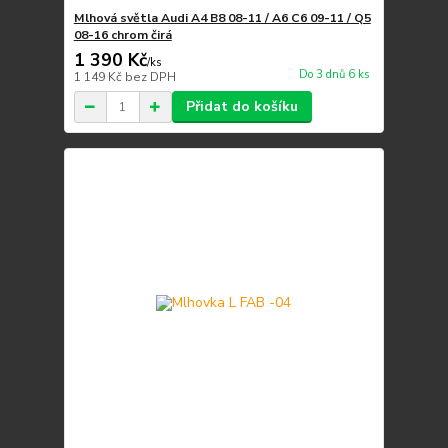
Mlhová světla Audi A4 B8 08-11 / A6 C6 09-11 / Q5
08-16 chrom čirá
1 390 Kč
/
ks
Do 3 dnů 6 ks
1 149 Kč
bez DPH
Přidat do košíku