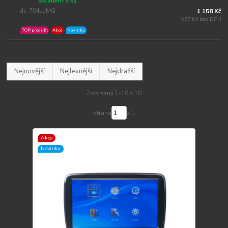
Skladem 3 ks
ds-704caMG
1 158 Kč
957 Kč bez DPH
TOP produkt
Akce
Novinka
Nejnovější
Nejlevnější
Nejdražší
Zobrazuji 1-10 z 10
strana
z 1
Akce
Novinka