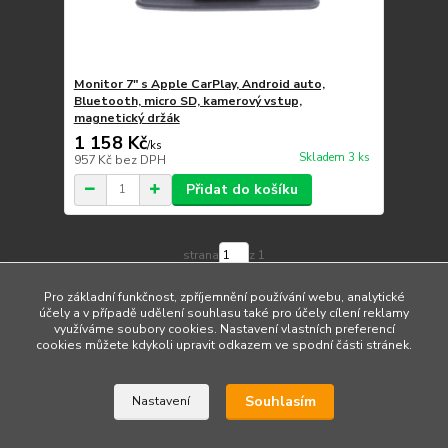
Monitor 7" s Apple CarPlay, Android auto,
Bluetooth, micro SD, kamerový vstup,
magnetický držák
1 158 Kč
/
ks
Skladem 3 ks
957 Kč
bez DPH
Přidat do košíku
strana
z 1
Pro základní funkčnost, zpříjemnění používání webu, analytické
účely a v případě udělení souhlasu také pro účely cílení reklamy
využíváme soubory cookies. Nastavení vlastních preferencí
cookies můžete kdykoli upravit odkazem ve spodní části stránek.
Upravit sběr cookies.
Souhlasím
Nastavení