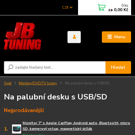
0
ks
CZK
za
0,00 Kč
Menu
Hledat
Úvod
Monitory/DVD/TV tunery
Na palubní desku s USB/SD
Na palubní desku s USB/SD
Nejprodávanější
Monitor 7" s Apple CarPlay, Android auto, Bluetooth, micro
1.
SD, kamerový vstup, magnetický držák