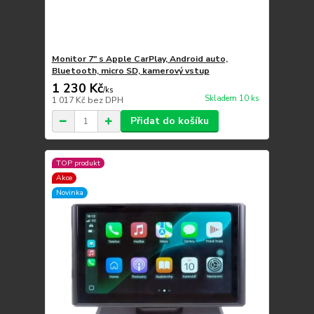
Monitor 7" s Apple CarPlay, Android auto,
Bluetooth, micro SD, kamerový vstup
1 230 Kč
/
ks
Skladem 10 ks
1 017 Kč
bez DPH
Přidat do košíku
TOP produkt
Akce
Novinka