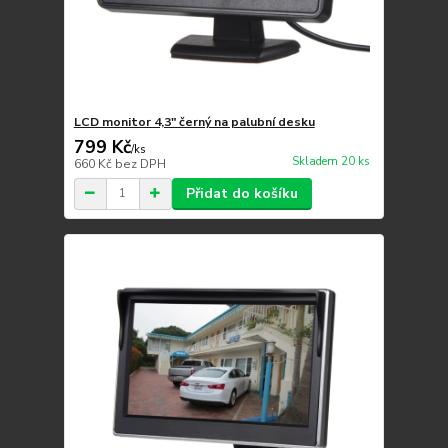
LCD monitor 4,3" černý na palubní desku
799 Kč
/
ks
Skladem 20 ks
660 Kč
bez DPH
Přidat do košíku