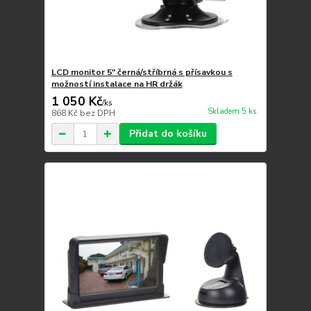
LCD monitor 5" černá/stříbrná s přísavkou s
možností instalace na HR držák
1 050 Kč
/
ks
Skladem 5 ks
868 Kč
bez DPH
Přidat do košíku