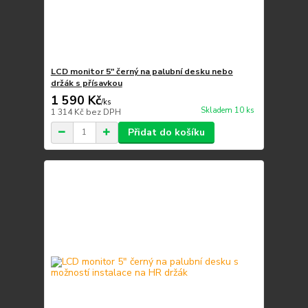
LCD monitor 5" černý na palubní desku nebo
držák s přísavkou
1 590 Kč
/
ks
Skladem 10 ks
1 314 Kč
bez DPH
Přidat do košíku