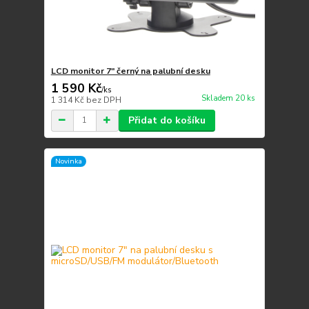
LCD monitor 7" černý na palubní desku
1 590 Kč
/
ks
Skladem 20 ks
1 314 Kč
bez DPH
Přidat do košíku
Novinka