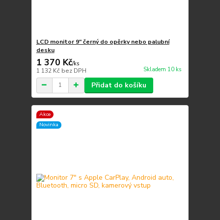
LCD monitor 9" černý do opěrky nebo palubní
desku
1 370 Kč
/
ks
Skladem 10 ks
1 132 Kč
bez DPH
Přidat do košíku
Akce
Novinka