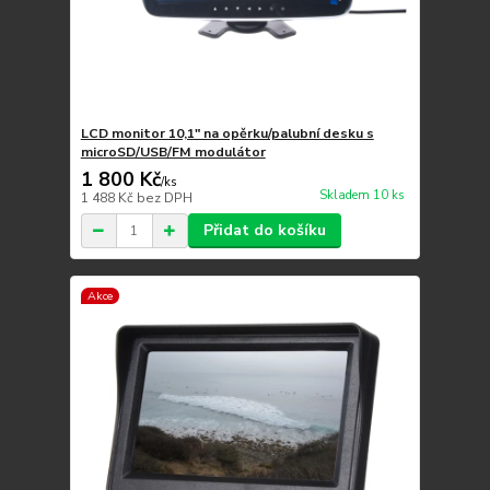
LCD monitor 10,1" na opěrku/palubní desku s
microSD/USB/FM modulátor
1 800 Kč
/
ks
Skladem 10 ks
1 488 Kč
bez DPH
Přidat do košíku
Akce