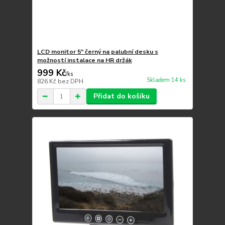
LCD monitor 5" černý na palubní desku s
možností instalace na HR držák
999 Kč
/
ks
Skladem 14 ks
826 Kč
bez DPH
Přidat do košíku