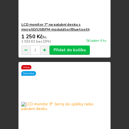
LCD monitor 7" na palubní desku s
microSD/USB/FM modulátor/Bluetooth
1 250 Kč
/
ks
Skladem 4 ks
1 033 Kč
bez DPH
Přidat do košíku
Akce
Novinka