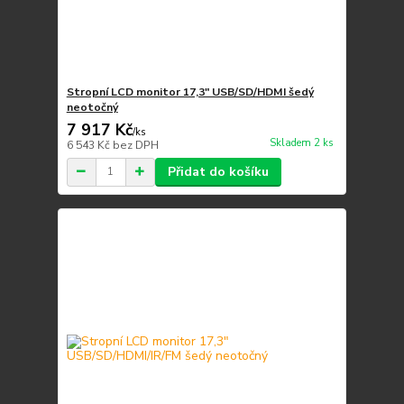
Stropní LCD monitor 17,3" USB/SD/HDMI šedý
neotočný
7 917 Kč
/
ks
Skladem 2 ks
6 543 Kč
bez DPH
Přidat do košíku