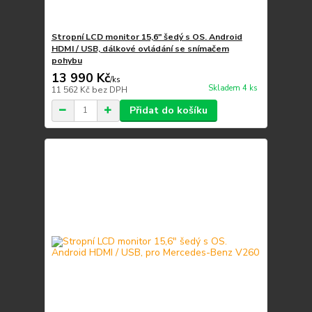
Stropní LCD monitor 15,6" šedý s OS. Android
HDMI / USB, dálkové ovládání se snímačem
pohybu
13 990 Kč
/
ks
Skladem 4 ks
11 562 Kč
bez DPH
Přidat do košíku