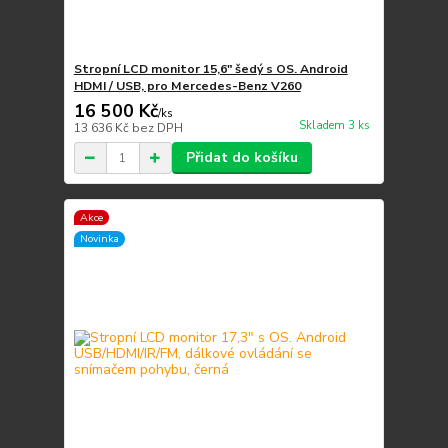
Stropní LCD monitor 15,6" šedý s OS. Android
HDMI / USB, pro Mercedes-Benz V260
16 500 Kč
/
ks
Skladem 3 ks
13 636 Kč
bez DPH
Přidat do košíku
Akce
Novinka