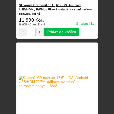
Stropní LCD monitor 15,6" s OS. Android
USB/HDMI/IR/FM, dálkové ovládání se snímačem
pohybu, černá
11 990 Kč
/
ks
Skladem 4 ks
9 909 Kč
bez DPH
Přidat do košíku