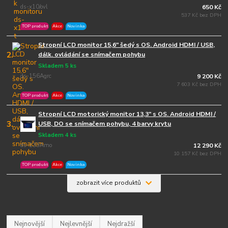
ds-x10/ovl
650 Kč
537 Kč bez DPH
TOP produkt
Akce
Novinka
Stropní LCD monitor 15,6" šedý s OS. Android HDMI / USB,
2.
dálk. ovládání se snímačem pohybu
Skladem 5 ks
ds-156Agrc
9 200 Kč
7 603 Kč bez DPH
TOP produkt
Akce
Novinka
Stropní LCD motorický monitor 13,3" s OS. Android HDMI /
3.
USB, DO se snímačem pohybu, 4 barvy krytu
Skladem 4 ks
ds-133Amo
12 290 Kč
10 157 Kč bez DPH
TOP produkt
Akce
Novinka
zobrazit více produktů
Nejnovější
Nejlevnější
Nejdražší