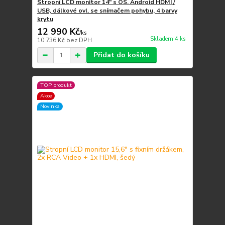
Stropní LCD monitor 14" s OS. Android HDMI /
USB, dálkové ovl. se snímačem pohybu, 4 barvy
krytu
12 990 Kč
/
ks
Skladem 4 ks
10 736 Kč
bez DPH
Přidat do košíku
TOP produkt
Akce
Novinka