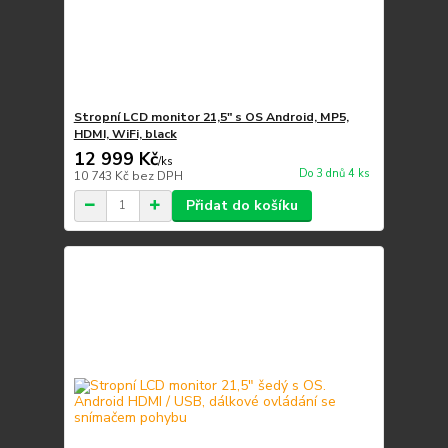
Stropní LCD monitor 21,5" s OS Android, MP5,
HDMI, WiFi, black
12 999 Kč
/
ks
Do 3 dnů 4 ks
10 743 Kč
bez DPH
Přidat do košíku