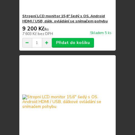
Stropní LCD monitor 15,6" šedý s OS. Android
HDMI / USB, dálk. ovládání se snímačem pohybu
9 200 Kč
/
ks
Skladem 5 ks
7 603 Kč
bez DPH
Přidat do košíku