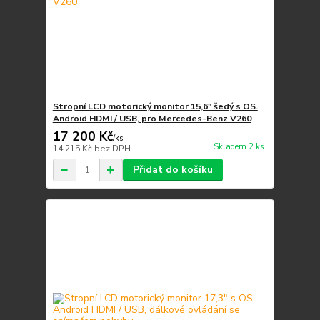
Stropní LCD motorický monitor 15,6" šedý s OS.
Android HDMI / USB, pro Mercedes-Benz V260
17 200 Kč
/
ks
Skladem 2 ks
14 215 Kč
bez DPH
Přidat do košíku