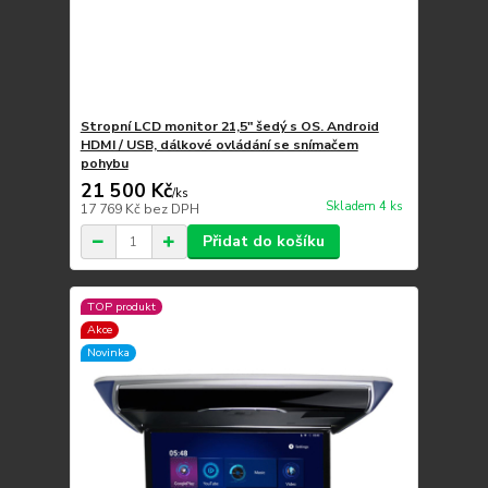
Stropní LCD monitor 21,5" šedý s OS. Android
HDMI / USB, dálkové ovládání se snímačem
pohybu
21 500 Kč
/
ks
Skladem 4 ks
17 769 Kč
bez DPH
Přidat do košíku
TOP produkt
Akce
Novinka