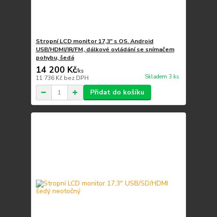
Stropní LCD monitor 17,3" s OS. Android
USB/HDMI/IR/FM, dálkové ovládání se snímačem
pohybu, šedá
14 200 Kč
/
ks
Skladem 3 ks
11 736 Kč
bez DPH
Přidat do košíku