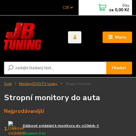
0
ks
CZK
za
0,00 Kč
Menu
Hledat
Úvod
Monitory/DVD/TV tunery
Stropní monitory
Stropní monitory do auta
Nejprodávanější
Dálkové ovládání k monitoru ds-x10dvb-t
1.
Skladem 8 ks