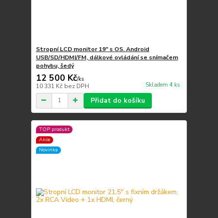
Stropní LCD monitor 19" s OS. Android
USB/SD/HDMI/FM, dálkové ovládání se snímačem
pohybu, šedý
12 500 Kč
/
ks
Skladem 4 ks
10 331 Kč
bez DPH
Přidat do košíku
TOP produkt
Akce
Novinka