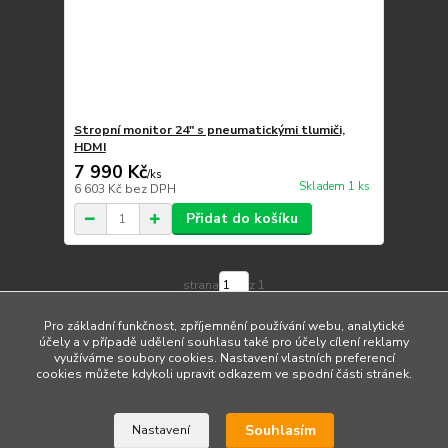
Stropní monitor 24" s pneumatickými tlumiči,
HDMI
7 990 Kč
/
ks
Skladem 1 ks
6 603 Kč
bez DPH
Přidat do košíku
strana
z 1
Pro základní funkčnost, zpříjemnění používání webu, analytické
účely a v případě udělení souhlasu také pro účely cílení reklamy
využíváme soubory cookies. Nastavení vlastních preferencí
cookies můžete kdykoli upravit odkazem ve spodní části stránek.
Upravit sběr cookies.
Souhlasím
Nastavení