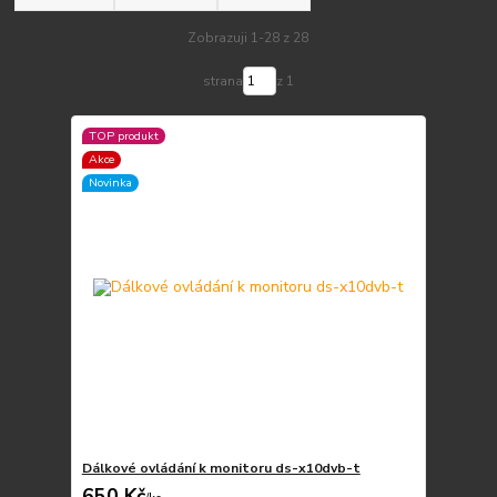
Zobrazuji 1-28 z 28
strana
z 1
TOP produkt
Akce
Novinka
Dálkové ovládání k monitoru ds-x10dvb-t
650 Kč