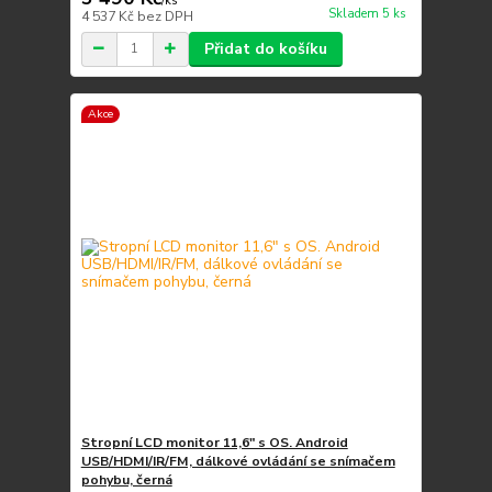
/
ks
Skladem 5 ks
4 537 Kč
bez DPH
Přidat do košíku
Akce
Stropní LCD monitor 11,6" s OS. Android
USB/HDMI/IR/FM, dálkové ovládání se snímačem
pohybu, černá