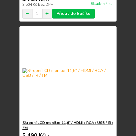
/
ks
Skladem 4 ks
3 504 Kč
bez DPH
Přidat do košíku
Stropní LCD monitor 11,6" / HDMI / RCA / USB / IR /
FM
5 490 Kč