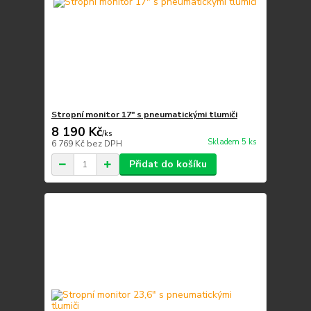
Stropní monitor 17" s pneumatickými tlumiči
8 190 Kč
/
ks
Skladem 5 ks
6 769 Kč
bez DPH
Přidat do košíku