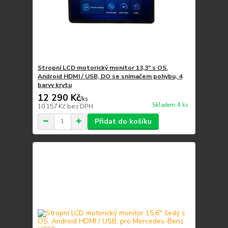
Stropní LCD motorický monitor 13,3" s OS.
Android HDMI / USB, DO se snímačem pohybu, 4
barvy krytu
12 290 Kč
/
ks
Skladem 4 ks
10 157 Kč
bez DPH
Přidat do košíku