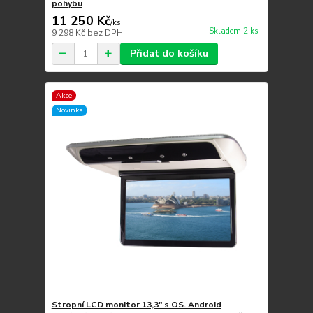
pohybu
11 250 Kč
/
ks
Skladem 2 ks
9 298 Kč
bez DPH
Přidat do košíku
Akce
Novinka
Stropní LCD monitor 13,3" s OS. Android