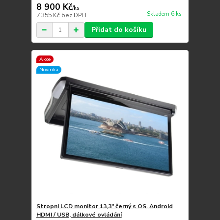
8 900 Kč
/
ks
Skladem 6 ks
7 355 Kč
bez DPH
Přidat do košíku
Akce
Novinka
Stropní LCD monitor 13,3" černý s OS. Android
HDMI / USB, dálkové ovládání