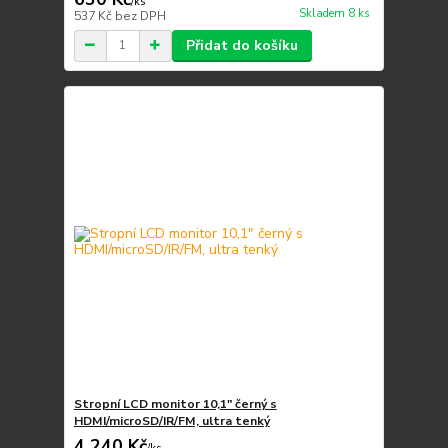
/
ks
Skladem 8 ks
537 Kč
bez DPH
Přidat do košíku
Stropní LCD monitor 10,1" černý s
HDMI/microSD/IR/FM, ultra tenký
4 240 Kč