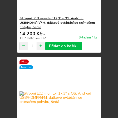
Stropní LCD monitor 17,3" s OS. Android
USB/HDMI/IR/FM, dálkové ovládání se snímačem
pohybu, černá
14 200 Kč
/
ks
Skladem 4 ks
11 736 Kč
bez DPH
Přidat do košíku
Akce
Novinka