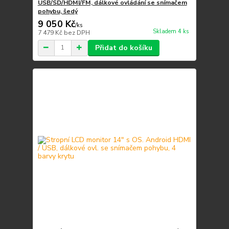
USB/SD/HDMI/FM, dálkové ovládání se snímačem
pohybu, šedý
9 050 Kč
/
ks
Skladem 4 ks
7 479 Kč
bez DPH
Přidat do košíku