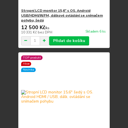
Stropní LCD monitor 15,6" s OS. Android
USB/HDMI/IR/FM, dálkové ovládání se snímačem
pohybu, šedá
12 500 Kč
/
ks
Skladem 6 ks
10 331 Kč
bez DPH
Přidat do košíku
TOP produkt
Akce
Novinka