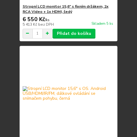
Stropní LCD monitor 15,6" s fixním držákem, 2x
RCA Video + 1x HDMI, šedý
6 550 Kč
/
ks
Skladem 5 ks
5 413 Kč
bez DPH
Přidat do košíku