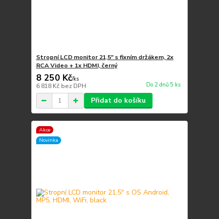
Stropní LCD monitor 21,5" s fixním držákem, 2x
RCA Video + 1x HDMI, černý
8 250 Kč
/
ks
Do 2 dnů 5 ks
6 818 Kč
bez DPH
Přidat do košíku
Akce
Novinka