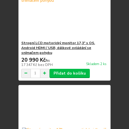
Stropní LCD motorický monitor 17,3" s OS.
Android HDMI / USB, dálkové ovládání se
snímačem pohybu
20 990 Kč
/
ks
Skladem 2 ks
17 347 Kč
bez DPH
Přidat do košíku