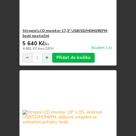
Stropní LCD monitor 17,3" USB/SD/HDMI/IR/FM
šedý neotočný
5 640 Kč
/
ks
Skladem 1 ks
4 661 Kč
bez DPH
Přidat do košíku