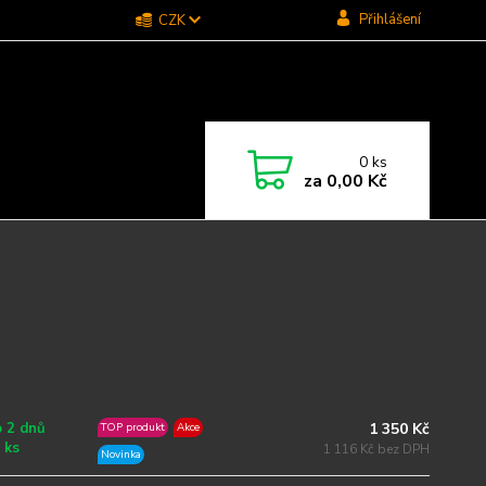
Přihlášení
CZK
0
ks
za
0,00 Kč
1 350 Kč
 2 dnů
TOP produkt
Akce
 ks
1 116 Kč bez DPH
Novinka