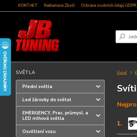
KONTAKT
Reklamace Zboží
Ochrana osobních údajů GDPR
SVĚTLA
Úvod
K
Svít
Přední světla
Led žárovky do světel
Nejpro
EMERGENCY, Prac. průmysl. a
LED mlhová světla
1.
Osvětlení vozu