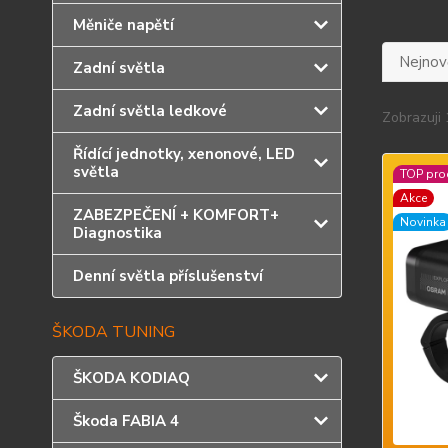
Měniče napětí
Nejnově
Zadní světla
Zadní světla ledkové
Zobrazuji 
Řídící jednotky, xenonové, LED
světla
TOP pro
Akce
ZABEZPEČENÍ + KOMFORT+
Novinka
Diagnostika
Denní světla příslušenství
ŠKODA TUNING
ŠKODA KODIAQ
Škoda FABIA 4