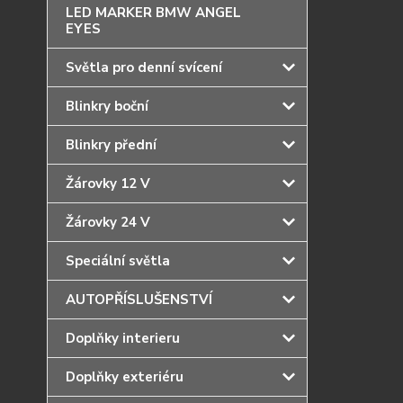
LED MARKER BMW ANGEL
EYES
Světla pro denní svícení
Blinkry boční
Blinkry přední
Žárovky 12 V
Žárovky 24 V
Speciální světla
AUTOPŘÍSLUŠENSTVÍ
Doplňky interieru
Doplňky exteriéru