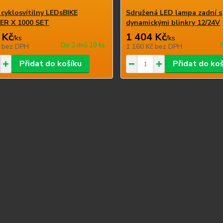
yklosvítilny LEDsBIKE
Sdružená LED lampa zadní s
ER X 1000 SET
dynamickými blinkry 12/24V
 Kč
1 404 Kč
/
ks
/
ks
Do 2 dnů 10 ks
č
bez DPH
1 160 Kč
bez DPH
Přidat do košíku
Přidat do ko