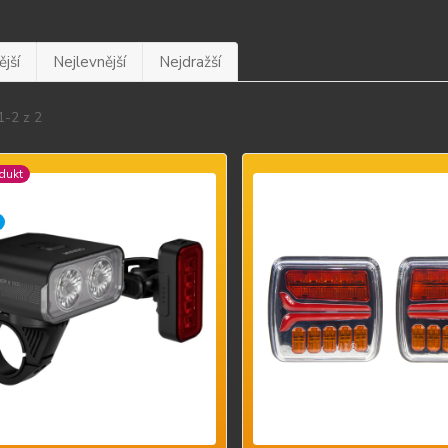
jší
Nejlevnější
Nejdražší
1-2 z 2
dukt