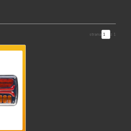
strana
z 1