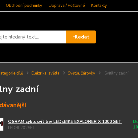
Obchodní podmínky
Doprava / Poštovné
Kontakty
Hledat
ategorie dílů
Elektrika, světla
Světla, žárovky
Svítilny zadní
ilny zadní
dávanější
OSRAM cyklosvítilny LEDsBIKE EXPLORER X 1000 SET
Do
10
LEDBL202SET