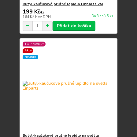
Butyl kaučukové pružné lepidlo Einparts 2M
199 Kč
/
ks
Do 3 dnů 6 ks
164 Kč
bez DPH
Přidat do košíku
TOP produkt
Akce
Novinka
Butyl-kaučukové pružné lepidlo na světla