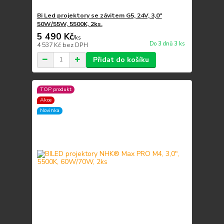
Bi Led projektory se závitem G5, 24V, 3,0"
50W/55W, 5500K, 2ks.
5 490 Kč
/
ks
Do 3 dnů 3 ks
4 537 Kč
bez DPH
Přidat do košíku
TOP produkt
Akce
Novinka