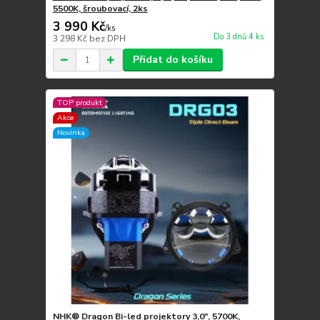
5500K, šroubovací, 2ks
3 990 Kč
/
ks
Do 3 dnů 4 ks
3 298 Kč
bez DPH
Přidat do košíku
TOP produkt
Akce
Novinka
NHK® Dragon Bi-led projektory 3,0", 5700K,