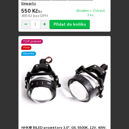
Einparts
550 Kč
Skladem v Ostravě
/
ks
2 ks
455 Kč
bez DPH
Přidat do košíku
TOP produkt
Akce
Novinka
NHK® BILED projektory 3,0", G5, 5500K, 12V, 40W,