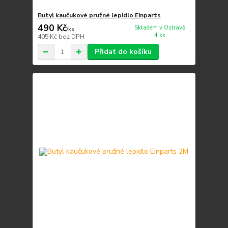
Butyl kaučukové pružné lepidlo Einparts
490 Kč
Skladem v Ostravě
/
ks
4 ks
405 Kč
bez DPH
Přidat do košíku