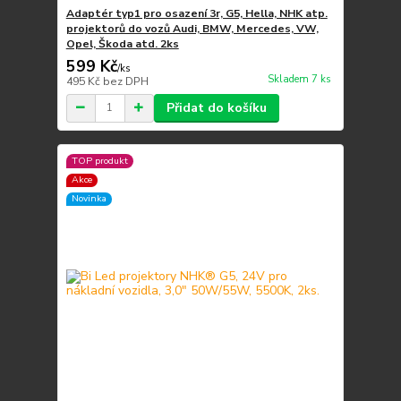
Adaptér typ1 pro osazení 3r, G5, Hella, NHK atp.
projektorů do vozů Audi, BMW, Mercedes, VW,
Opel, Škoda atd. 2ks
599 Kč
/
ks
Skladem 7 ks
495 Kč
bez DPH
Přidat do košíku
TOP produkt
Akce
Novinka