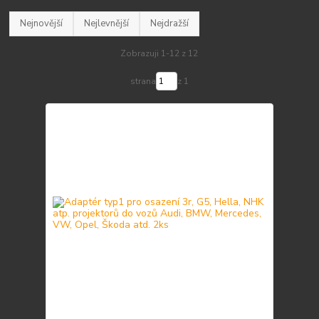
Nejnovější
Nejlevnější
Nejdražší
Zobrazuji 1-12 z 12
strana
z 1