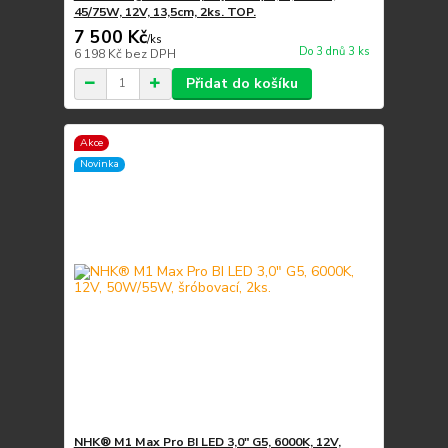
45/75W, 12V, 13,5cm, 2ks. TOP.
7 500 Kč
/
ks
Do 3 dnů 3 ks
6 198 Kč
bez DPH
Přidat do košíku
Akce
Novinka
NHK® M1 Max Pro BI LED 3,0" G5, 6000K, 12V,