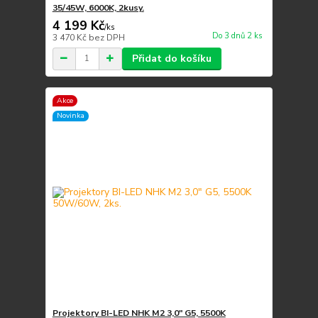
35/45W, 6000K, 2kusy.
4 199 Kč
/
ks
Do 3 dnů 2 ks
3 470 Kč
bez DPH
Přidat do košíku
Akce
Novinka
Projektory BI-LED NHK M2 3,0" G5, 5500K