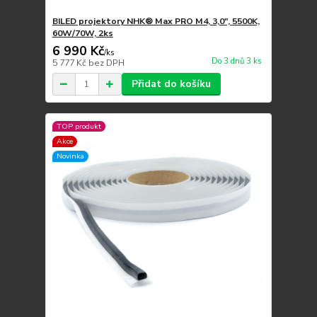
BILED projektory NHK® Max PRO M4, 3,0", 5500K,
60W/70W, 2ks
6 990 Kč
/
ks
Do 3 dnů 3 ks
5 777 Kč
bez DPH
Přidat do košíku
TOP produkt
Akce
Novinka