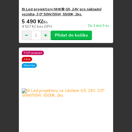
Bi Led projektory NHK® G5, 24V pro nákladní
vozidla, 3,0" 50W/55W, 5500K, 2ks.
5 490 Kč
/
ks
Do 3 dnů 5 ks
4 537 Kč
bez DPH
Přidat do košíku
TOP produkt
Akce
Novinka