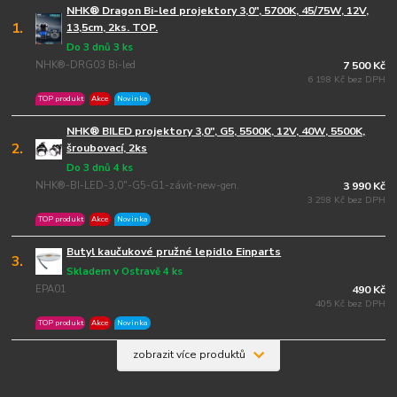
NHK® Dragon Bi-led projektory 3,0", 5700K, 45/75W, 12V,
1.
13,5cm, 2ks. TOP.
Do 3 dnů 3 ks
NHK®-DRG03 Bi-led
7 500 Kč
6 198 Kč bez DPH
TOP produkt
Akce
Novinka
NHK® BILED projektory 3,0", G5, 5500K, 12V, 40W, 5500K,
2.
šroubovací, 2ks
Do 3 dnů 4 ks
NHK®-BI-LED-3,0"-G5-G1-závit-new-gen.
3 990 Kč
3 298 Kč bez DPH
TOP produkt
Akce
Novinka
Butyl kaučukové pružné lepidlo Einparts
3.
Skladem v Ostravě 4 ks
EPA01
490 Kč
405 Kč bez DPH
TOP produkt
Akce
Novinka
zobrazit více produktů