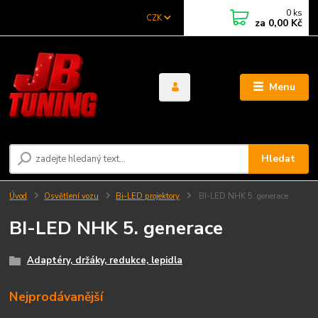
0
ks
CZK
za
0,00 Kč
Menu
Hledat
Úvod
Osvětlení vozu
Bi-LED projektory
BI-LED NHK 5. generace
BI-LED NHK 5. generace
Adaptéry, držáky, redukce, lepidla
Nejprodávanější