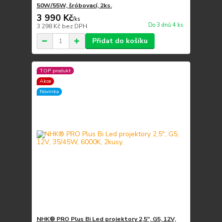
50W/55W, šróbovací, 2ks.
3 990 Kč
/
ks
Do 3 dnů 4 ks
3 298 Kč
bez DPH
Přidat do košíku
TOP produkt
Akce
Novinka
NHK® PRO Plus Bi Led projektory 2,5", G5, 12V,