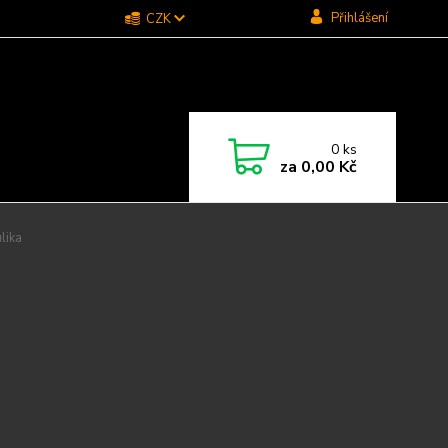
Přihlášení
CZK
0
ks
za
0,00 Kč
lika