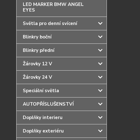
LED MARKER BMW ANGEL
EYES
Světla pro denní svícení
Blinkry boční
Blinkry přední
Žárovky 12 V
Žárovky 24 V
Speciální světla
AUTOPŘÍSLUŠENSTVÍ
Doplňky interieru
Doplňky exteriéru