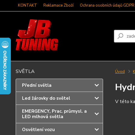
KONTAKT
Reklamace Zboží
Ochrana osobních údajů GDPR
SVĚTLA
Úvod
K
Hydr
Přední světla
Led žárovky do světel
V této ka
EMERGENCY, Prac. průmysl. a
LED mlhová světla
Osvětlení vozu