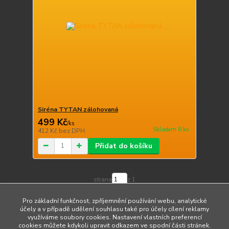
Siréna TYTAN zálohovaná
499 Kč
/
ks
Skladem 8 ks
412 Kč
bez DPH
Přidat do košíku
strana
z 1
Pro základní funkčnost, zpříjemnění používání webu, analytické
účely a v případě udělení souhlasu také pro účely cílení reklamy
využíváme soubory cookies. Nastavení vlastních preferencí
cookies můžete kdykoli upravit odkazem ve spodní části stránek.