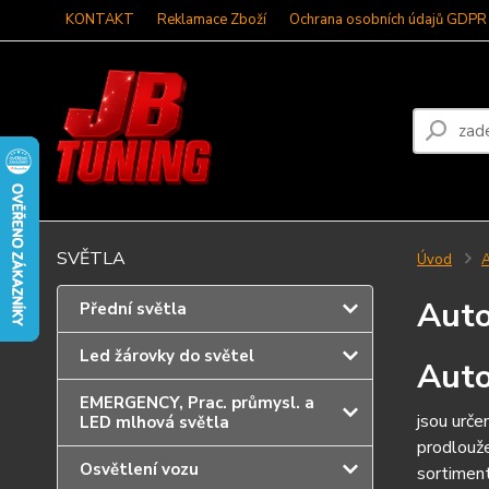
KONTAKT
Reklamace Zboží
Ochrana osobních údajů GDPR
SVĚTLA
Úvod
A
Auto
Přední světla
Led žárovky do světel
Auto
EMERGENCY, Prac. průmysl. a
jsou urče
LED mlhová světla
prodlouže
Osvětlení vozu
sortimen