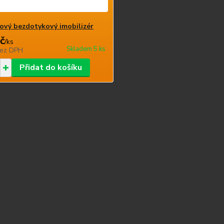
ový bezdotykový imobilizér
č
/
ks
Skladem 5 ks
ez DPH
Přidat do košíku