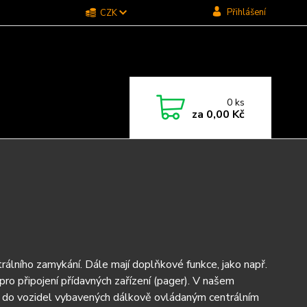
Přihlášení
CZK
0
ks
za
0,00 Kč
rálního zamykání. Dále mají doplňkové funkce, jako např.
pro připojení přídavných zařízení (pager). V našem
ž do vozidel vybavených dálkově ovládaným centrálním