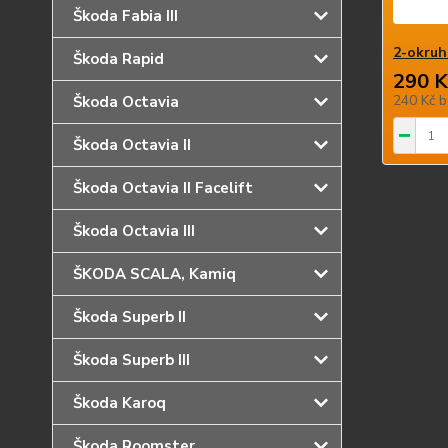
Škoda Fabia III
2-okruh
Škoda Rapid
290 K
240 Kč
b
Škoda Octavia
Škoda Octavia II
Škoda Octavia II Facelift
Škoda Octavia III
ŠKODA SCALA, Kamiq
Škoda Superb II
Škoda Superb III
Škoda Karoq
Škoda Roomster