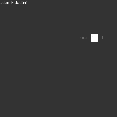
adem k dodání.
strana
z 1