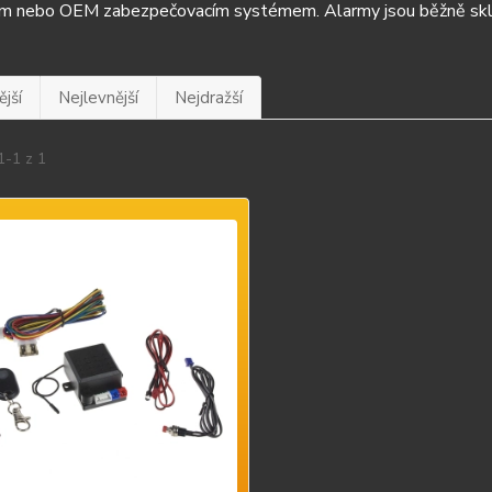
m nebo OEM zabezpečovacím systémem. Alarmy jsou běžně skl
jší
Nejlevnější
Nejdražší
1-1 z 1