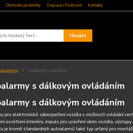
Obchodní podmínky
Doprava / Poštovné
Kontakty
Hledat
utoalarmy
s dálkovým ovládáním
alarmy s dálkovým ovládáním
alarmy s dálkovým ovládáním
ny pro elektronické zabezpečení vozidla s možností ovládání cent
ní osvětlení interiéru, impuls pro uzavření oken vozidla, výstupy 
tu je kromě standardních autoalarmů také typ určený pro montá