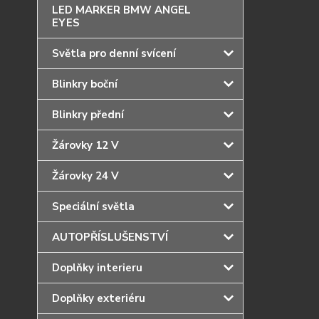
LED MARKER BMW ANGEL
EYES
Světla pro denní svícení
Blinkry boční
Blinkry přední
Žárovky 12 V
Žárovky 24 V
Speciální světla
AUTOPŘÍSLUŠENSTVÍ
Doplňky interieru
Doplňky exteriéru