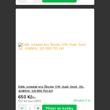
Dálk. ovladač pro Škoda, VW, Audi, Seat, 3tl.,
434MHz, 1J0 959 753 AH
650 Kč
/
ks
Skladem 5 ks
537 Kč
bez DPH
Přidat do košíku