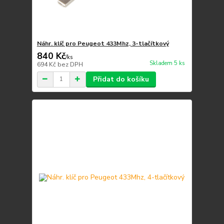
Náhr. klíč pro Peugeot 433Mhz, 3-tlačítkový
840 Kč
/
ks
Skladem 5 ks
694 Kč
bez DPH
Přidat do košíku