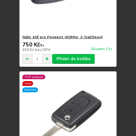
Náhr. klíč pro Peugeot 433Mhz, 2-tlačítkový
750 Kč
/
ks
Skladem 5 ks
620 Kč
bez DPH
Přidat do košíku
TOP produkt
Akce
Novinka