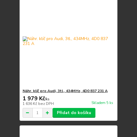
Náhr. klíč pro Audi, 3tl., 434MHz, 4D0 837 231 A
1 979 Kč
/
ks
Skladem 5 ks
1 636 Kč
bez DPH
Přidat do košíku