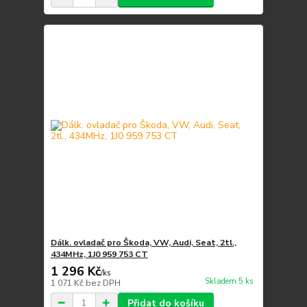
Dálk. ovladač pro Škoda, VW, Audi, Seat, 2tl.,
434MHz, 1J0 959 753 CT
1 296 Kč
/
ks
Skladem 5 ks
1 071 Kč
bez DPH
Přidat do košíku