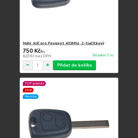
Náhr. klíč pro Peugeot 433Mhz, 2-tlačítkový
750 Kč
/
ks
Skladem 5 ks
620 Kč
bez DPH
Přidat do košíku
TOP produkt
Akce
Novinka