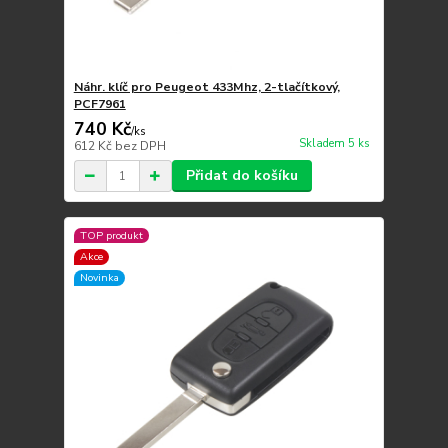
Náhr. klíč pro Peugeot 433Mhz, 2-tlačítkový,
PCF7961
740 Kč
/
ks
Skladem 5 ks
612 Kč
bez DPH
Přidat do košíku
TOP produkt
Akce
Novinka