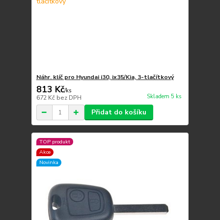
Náhr. klíč pro Hyundai i30, ix35/Kia, 3-tlačítkový
813 Kč
/
ks
Skladem 5 ks
672 Kč
bez DPH
Přidat do košíku
TOP produkt
Akce
Novinka