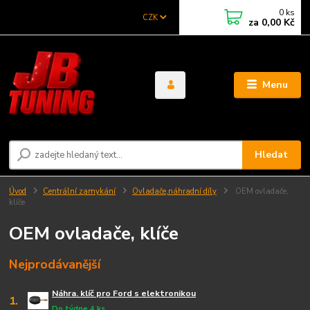
0
ks
CZK
za
0,00 Kč
Menu
Hledat
Úvod
Centrální zamykání
Ovladače,náhradní díly
OEM ovladače,
klíče
OEM ovladače, klíče
Nejprodávanější
Náhra. klíč pro Ford s elektronikou
1.
Do týdne 4 ks