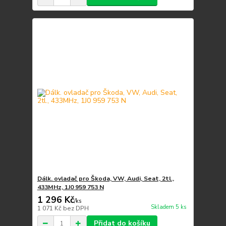
Dálk. ovladač pro Škoda, VW, Audi, Seat, 2tl.,
433MHz, 1J0 959 753 N
1 296 Kč
/
ks
Skladem 5 ks
1 071 Kč
bez DPH
Přidat do košíku