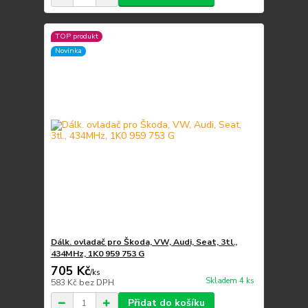
TOP produkt
Novinka
Dálk. ovladač pro Škoda, VW, Audi, Seat, 3tl.,
434MHz, 1K0 959 753 G
705 Kč
/
ks
Skladem 4 ks
583 Kč
bez DPH
Přidat do košíku