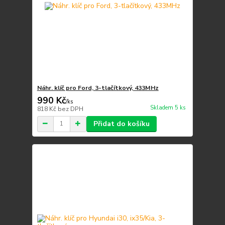
Náhr. klíč pro Ford, 3-tlačítkový, 433MHz
990 Kč
/
ks
Skladem 5 ks
818 Kč
bez DPH
Přidat do košíku