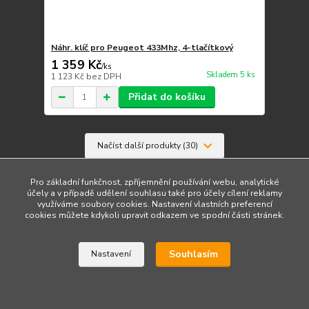
Náhr. klíč pro Peugeot 433Mhz, 4-tlačítkový
1 359 Kč
/
ks
Skladem 5 ks
1 123 Kč
bez DPH
Přidat do košíku
Načíst další produkty (30)
strana
z 3
další
Pro základní funkčnost, zpříjemnění používání webu, analytické
účely a v případě udělení souhlasu také pro účely cílení reklamy
využíváme soubory cookies. Nastavení vlastních preferencí
cookies můžete kdykoli upravit odkazem ve spodní části stránek.
Souhlasím
Nastavení
Upravit sběr cookies.
Vytvořeno na
Eshop-rychle.cz