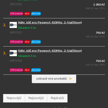
48FO005
1 050 Kč
868 Kč bez DPH
TOP produkt
Akce
Novinka
Náhr. klíč pro Peugeot 433Mhz, 2-tlačítkový
2.
Skladem 5 ks
48PG003
750 Kč
620 Kč bez DPH
TOP produkt
Akce
Novinka
Náhr. klíč pro Peugeot 433Mhz, 2-tlačítkový
3.
Skladem 5 ks
48PG004
750 Kč
620 Kč bez DPH
TOP produkt
Akce
Novinka
zobrazit více produktů
Nejnovější
Nejlevnější
Nejdražší