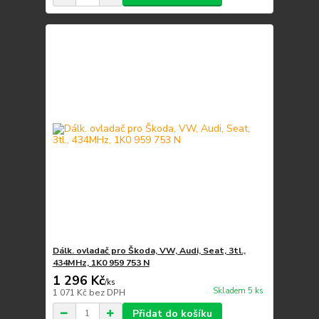
Dálk. ovladač pro Škoda, VW, Audi, Seat, 3tl.,
434MHz, 1K0 959 753 N
1 296 Kč
/
ks
Skladem 5 ks
1 071 Kč
bez DPH
Přidat do košíku