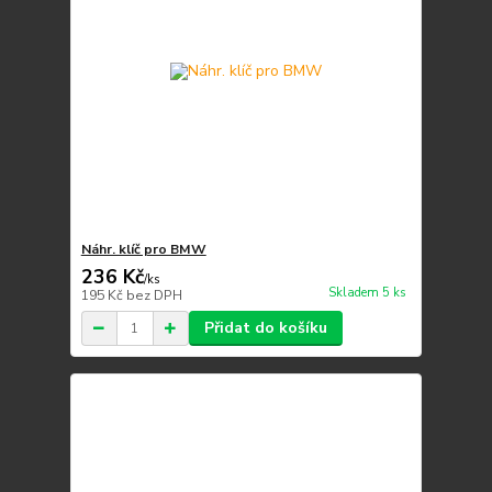
Náhr. klíč pro BMW
236 Kč
/
ks
Skladem 5 ks
195 Kč
bez DPH
Přidat do košíku