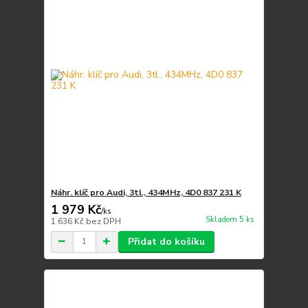
Náhr. klíč pro Audi, 3tl., 434MHz, 4D0 837 231 K
1 979 Kč
/
ks
Skladem 5 ks
1 636 Kč
bez DPH
Přidat do košíku