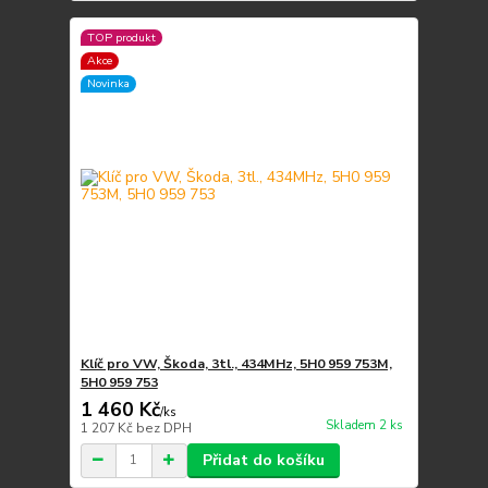
TOP produkt
Akce
Novinka
Klíč pro VW, Škoda, 3tl., 434MHz, 5H0 959 753M,
5H0 959 753
1 460 Kč
/
ks
Skladem 2 ks
1 207 Kč
bez DPH
Přidat do košíku