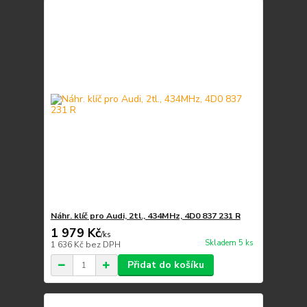
Náhr. klíč pro Audi, 2tl., 434MHz, 4D0 837 231 R
1 979 Kč
/
ks
Skladem 5 ks
1 636 Kč
bez DPH
Přidat do košíku