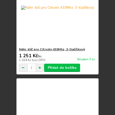
Náhr. klíč pro Citroën 433Mhz, 3-tlačítkový
1 251 Kč
/
ks
Skladem 5 ks
1 034 Kč
bez DPH
Přidat do košíku