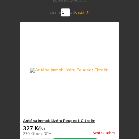
Zobrazuji 1-30 z 75
strana
z 3
další
Anténa immobilizéru Peugeot Citroën
327 Kč
/
ks
Není skladem
270 Kč
bez DPH