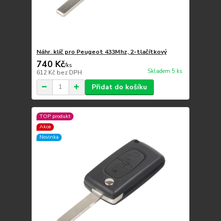
Náhr. klíč pro Peugeot 433Mhz, 2-tlačítkový
740 Kč
/
ks
Skladem 5 ks
612 Kč
bez DPH
Přidat do košíku
TOP produkt
Akce
Novinka