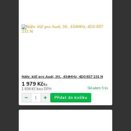
Náhr. klíč pro Audi, 3tl., 434MHz, 4D0 837 231 N
1 979 Kč
/
ks
Skladem 5 ks
1 636 Kč
bez DPH
Přidat do košíku