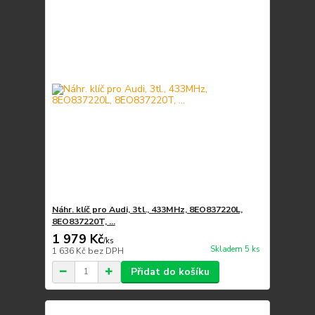
Náhr. klíč pro Audi, 3tl., 433MHz, 8EO837220L,
8EO837220T, ...
1 979 Kč
/
ks
Skladem 5 ks
1 636 Kč
bez DPH
Přidat do košíku