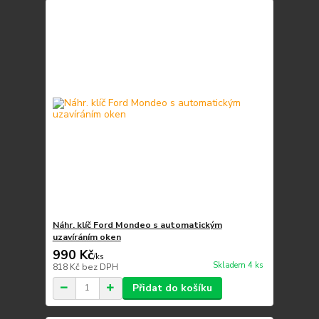
Náhr. klíč Ford Mondeo s automatickým
uzavíráním oken
990 Kč
/
ks
Skladem 4 ks
818 Kč
bez DPH
Přidat do košíku