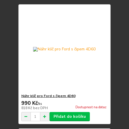
Náhr klíč pro Ford s čipem 4D60
990 Kč
/
ks
Dostupnost na dotaz
818 Kč
bez DPH
Přidat do košíku