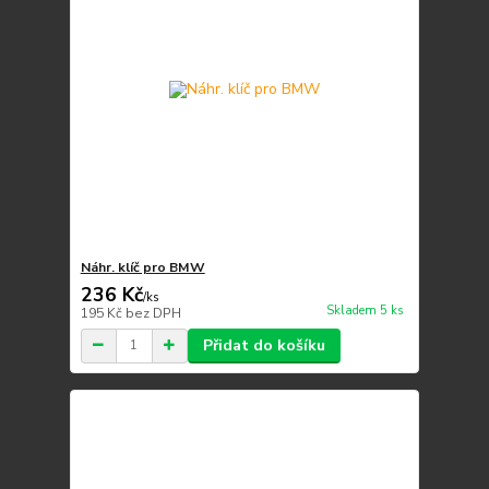
Náhr. klíč pro BMW
236 Kč
/
ks
Skladem 5 ks
195 Kč
bez DPH
Přidat do košíku