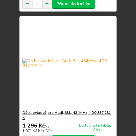
Přidat do košíku
Dálk. ovladač pro Audi, 3tl., 434MHz, 4D0 837 231
K
1 296 Kč
Dostupnost na dotaz
/
ks
10 ks
1 071 Kč
bez DPH