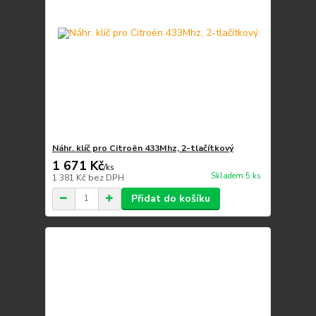
Náhr. klíč pro Citroën 433Mhz, 2-tlačítkový
1 671 Kč
/
ks
Skladem 5 ks
1 381 Kč
bez DPH
Přidat do košíku