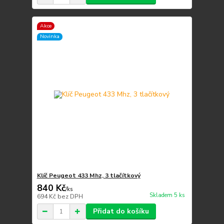
Akce
Novinka
Klíč Peugeot 433 Mhz, 3 tlačítkový
840 Kč
/
ks
Skladem 5 ks
694 Kč
bez DPH
Přidat do košíku