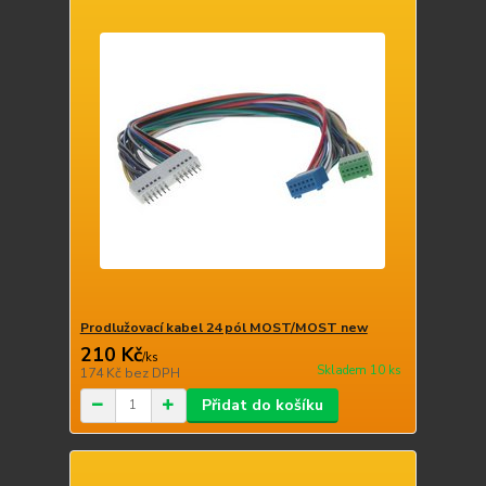
Prodlužovací kabel 24 pól MOST/MOST new
210 Kč
/
ks
Skladem 10 ks
174 Kč
bez DPH
Přidat do košíku