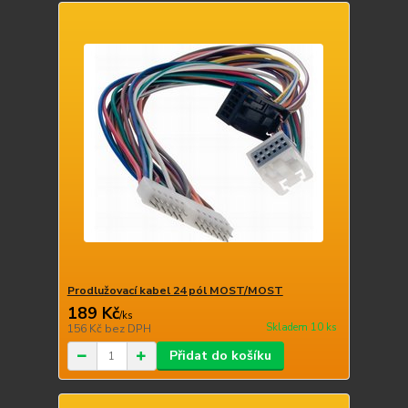
Prodlužovací kabel 24 pól MOST/MOST
189 Kč
/
ks
Skladem 10 ks
156 Kč
bez DPH
Přidat do košíku