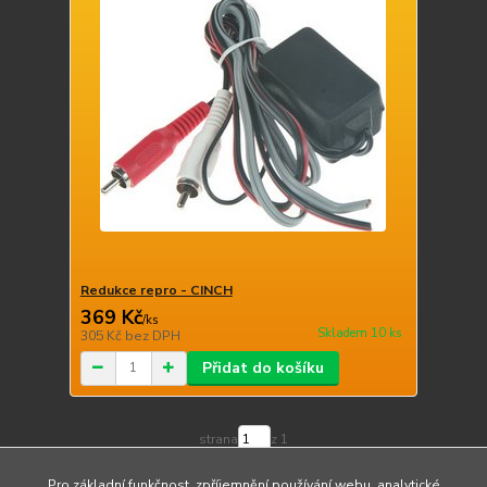
Redukce repro - CINCH
369 Kč
/
ks
Skladem 10 ks
305 Kč
bez DPH
Přidat do košíku
strana
z 1
Pro základní funkčnost, zpříjemnění používání webu, analytické