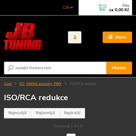
0
ks
CZK
za
0,00 Kč
Menu
Hledat
Úvod
ISO, FAKRA adaptéry, PINY
ISO/RCA redukce
ISO/RCA redukce
Nejnovější
Nejlevnější
Nejdražší
Zobrazuji 1-6 z 6