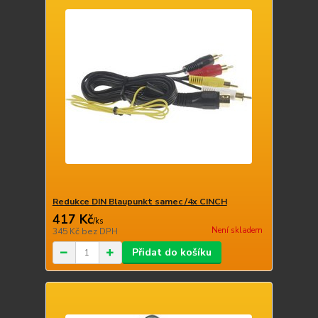
Redukce DIN Blaupunkt samec /4x CINCH
417 Kč
/
ks
Není skladem
345 Kč
bez DPH
Přidat do košíku