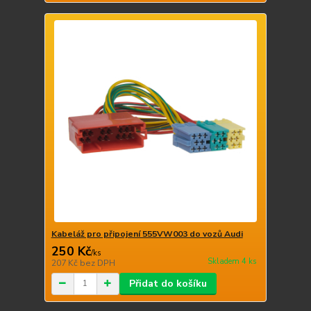
Kabeláž pro připojení 555VW003 do vozů Audi
250 Kč
/
ks
Skladem 4 ks
207 Kč
bez DPH
Přidat do košíku