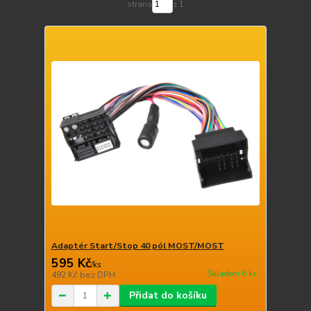
strana
z 1
Adaptér Start/Stop 40 pól MOST/MOST
595 Kč
/
ks
Skladem 6 ks
492 Kč
bez DPH
Přidat do košíku