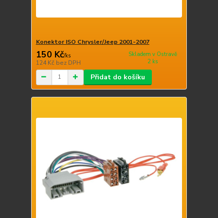
Konektor ISO Chrysler/Jeep 2001-2007
150 Kč
Skladem v Ostravě
/
ks
2 ks
124 Kč
bez DPH
Přidat do košíku