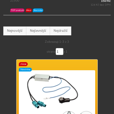
21500
150 Kč
124 Kč bez DPH
TOP produkt
Akce
Novinka
Nejnovější
Nejlevnější
Nejdražší
Zobrazuji 1-3 z 3
strana
z 1
Akce
Novinka