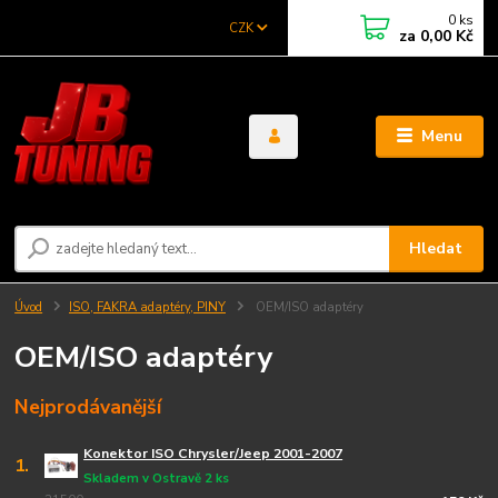
0
ks
CZK
za
0,00 Kč
Menu
Hledat
Úvod
ISO, FAKRA adaptéry, PINY
OEM/ISO adaptéry
OEM/ISO adaptéry
Nejprodávanější
Konektor ISO Chrysler/Jeep 2001-2007
1.
Skladem v Ostravě 2 ks