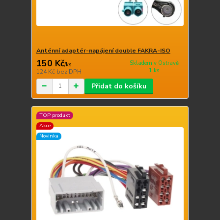
Anténní adaptér-napájení double FAKRA-ISO
150 Kč
Skladem v Ostravě
/
ks
1 ks
124 Kč
bez DPH
Přidat do košíku
TOP produkt
Akce
Novinka