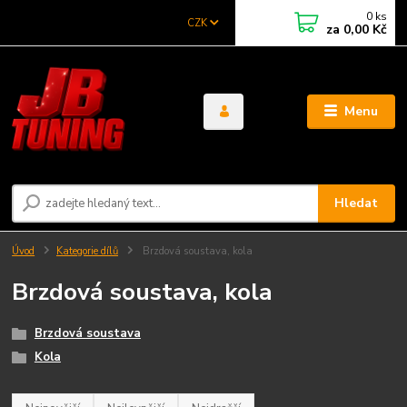
0
ks
CZK
za
0,00 Kč
Menu
Hledat
Úvod
Kategorie dílů
Brzdová soustava, kola
Brzdová soustava, kola
Brzdová soustava
Kola