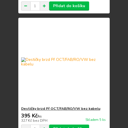
Přidat do košíku
Destičky brzd Př OCT/FAB/RO/VW bez kabelu
395 Kč
/
ks
Skladem 5 ks
327 Kč
bez DPH