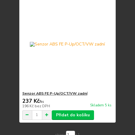
Senzor ABS FE P-Up/OCT/VW zadní
237 Kč
/
ks
Skladem 5 ks
196 Kč
bez DPH
Přidat do košíku
strana
z 1