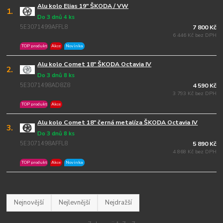
Alu kolo Elias 19" ŠKODA / VW
1.
Do 3 dnů 4 ks
5E3071499AFFL8
7 800 Kč
6 446 Kč bez DPH
TOP produkt
Akce
Novinka
Alu kolo Comet 18" ŠKODA Octavia IV
2.
Do 3 dnů 8 ks
5E3071498AD8Z8
4 590 Kč
3 793 Kč bez DPH
TOP produkt
Akce
Alu kolo Comet 18" černá metalíza ŠKODA Octavia IV
3.
Do 3 dnů 8 ks
5E3071498AFFL8
5 890 Kč
4 868 Kč bez DPH
TOP produkt
Akce
Novinka
Nejnovější
Nejlevnější
Nejdražší