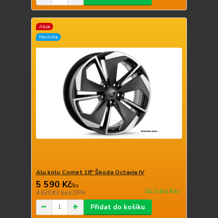
Akce
Novinka
Alu kolo Comet 18" Škoda Octavia IV
5 590 Kč
/
ks
Do 3 dnů 8 ks
4 620 Kč
bez DPH
Přidat do košíku