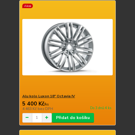
Akce
Alu kolo Luxon 18" Octavia IV
5 400 Kč
/
ks
Do 3 dnů 4 ks
4 463 Kč
bez DPH
Přidat do košíku