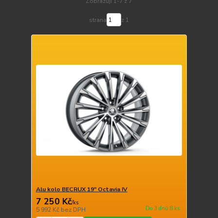
Zobrazuji 1-7 z 7
strana
z 1
Alu kolo BECRUX 19" Octavia IV
7 250 Kč
/
ks
Do 3 dnů 8 ks
5 992 Kč
bez DPH