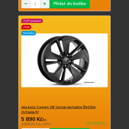
Přidat do košíku
TOP produkt
Akce
Novinka
Alu kolo Comet 18" černá metalíza ŠKODA
Octavia IV
5 890 Kč
/
ks
Do 3 dnů 8 ks
4 868 Kč
bez DPH