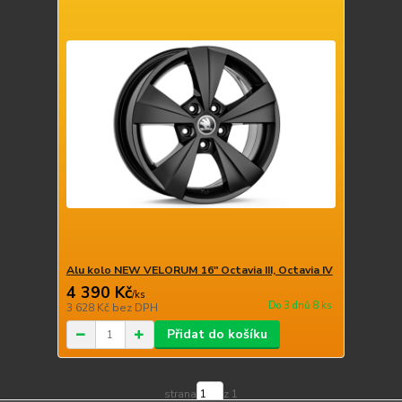
Alu kolo NEW VELORUM 16" Octavia III, Octavia IV
4 390 Kč
/
ks
Do 3 dnů 8 ks
3 628 Kč
bez DPH
Přidat do košíku
strana
z 1