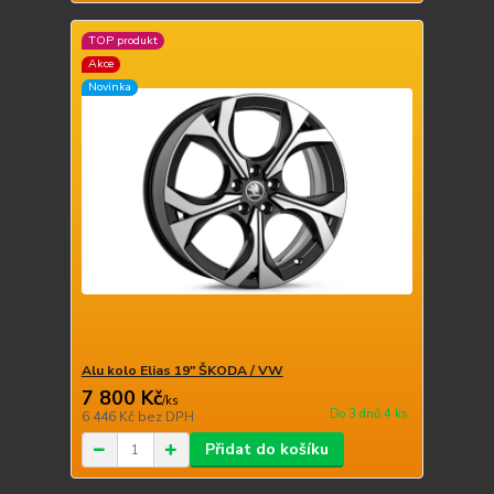
TOP produkt
Akce
Novinka
Alu kolo Elias 19" ŠKODA / VW
7 800 Kč
/
ks
Do 3 dnů 4 ks
6 446 Kč
bez DPH
Přidat do košíku