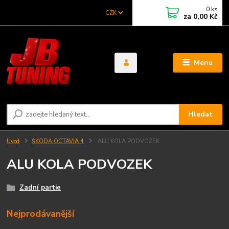
0
ks
CZK
za
0,00 Kč
Menu
Hledat
Úvod
ŠKODA OCTAVIA 4
ALU KOLA PODVOZEK
ALU KOLA PODVOZEK
Zadní partie
Nejprodávanější