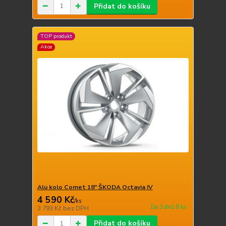
Přidat do košíku
TOP produkt
Akce
Alu kolo Comet 18" ŠKODA Octavia IV
4 590 Kč
/
ks
Do 3 dnů 8 ks
3 793 Kč
bez DPH
Přidat do košíku