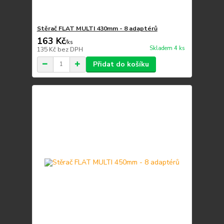
Stěrač FLAT MULTI 430mm - 8 adaptérů
163 Kč
/
ks
Skladem 4 ks
135 Kč
bez DPH
Přidat do košíku