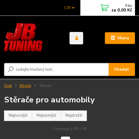
0
ks
CZK
za
0,00 Kč
Menu
Hledat
Úvod
Stěrače
Stěrače
Stěrače pro automobily
Nejnovější
Nejlevnější
Nejdražší
Zobrazuji 1-30 z 94