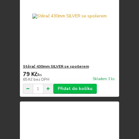
Stěrač 430mm SILVER se spoilerem
79 Kč
/
ks
Skladem 3 ks
65 Kč
bez DPH
Přidat do košíku