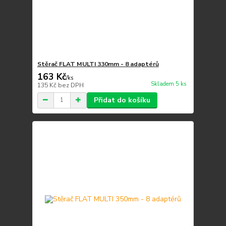
Stěrač FLAT MULTI 330mm - 8 adaptérů
163 Kč
/
ks
Skladem 5 ks
135 Kč
bez DPH
Přidat do košíku