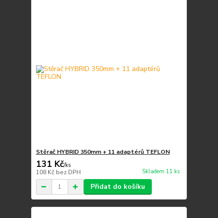
Stěrač HYBRID 350mm + 11 adaptérů TEFLON
131 Kč
/
ks
Skladem 11 ks
108 Kč
bez DPH
Přidat do košíku