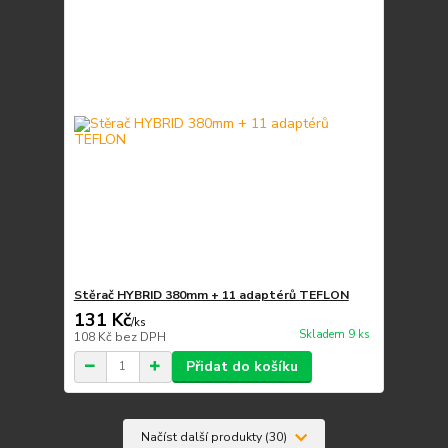
Stěrač HYBRID 380mm + 11 adaptérů TEFLON
131 Kč
/
ks
Skladem 9 ks
108 Kč
bez DPH
Přidat do košíku
Načíst další produkty (30)