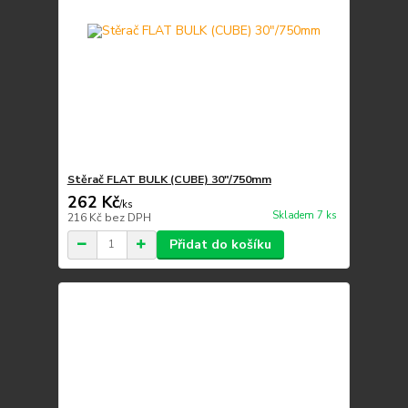
Stěrač FLAT BULK (CUBE) 30"/750mm
262 Kč
/
ks
Skladem 7 ks
216 Kč
bez DPH
Přidat do košíku