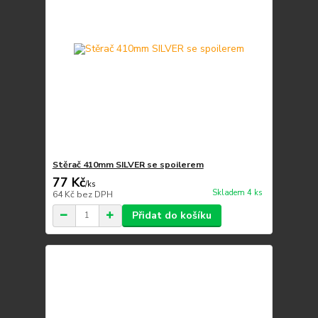
Stěrač 410mm SILVER se spoilerem
77 Kč
/
ks
Skladem 4 ks
64 Kč
bez DPH
Přidat do košíku