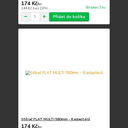
174 Kč
/
ks
Skladem 5 ks
144 Kč
bez DPH
Přidat do košíku
Stěrač FLAT MULTI 580mm - 8 adaptérů
174 Kč
/
ks