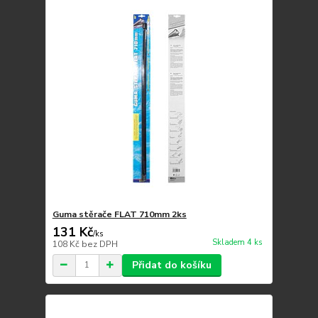
Guma stěrače FLAT 710mm 2ks
131 Kč
/
ks
Skladem 4 ks
108 Kč
bez DPH
Přidat do košíku