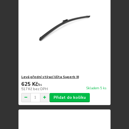
Levá přední stírací lišta Superb III
625 Kč
/
ks
Skladem 5 ks
517 Kč
bez DPH
Přidat do košíku