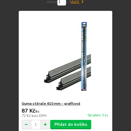
strana
z 4
další
Guma stěrače 610 mm - grafitová
87 Kč
/
ks
Skladem 3 ks
72 Kč
bez DPH
Přidat do košíku