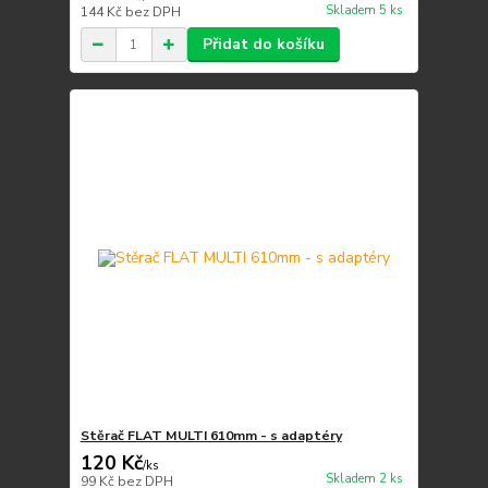
Skladem 5 ks
144 Kč
bez DPH
Přidat do košíku
Stěrač FLAT MULTI 610mm - s adaptéry
120 Kč
/
ks
Skladem 2 ks
99 Kč
bez DPH