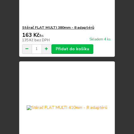
Stěrač FLAT MULTI 380mm - 8 adaptérů
163 Kč
/
ks
Skladem 4 ks
135 Kč
bez DPH
Přidat do košíku