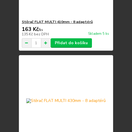
Stěrač FLAT MULTI 410mm - 8 adaptérů
163 Kč
/
ks
Skladem 5 ks
135 Kč
bez DPH
Přidat do košíku