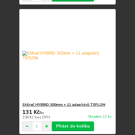
Stěrač HYBRID 300mm + 11 adaptérů TEFLON
131 Kč
/
ks
Skladem 11 ks
108 Kč
bez DPH
Přidat do košíku