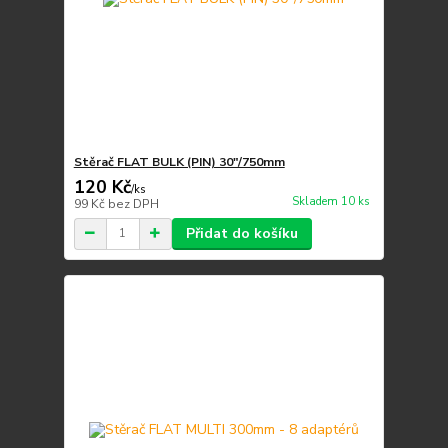
Stěrač FLAT BULK (PIN) 30"/750mm
120 Kč
/
ks
Skladem 10 ks
99 Kč
bez DPH
Přidat do košíku