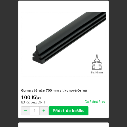
Guma stěrače 700 mm silikonová černá
100 Kč
/
ks
Do 3 dnů 5 ks
83 Kč
bez DPH
Přidat do košíku