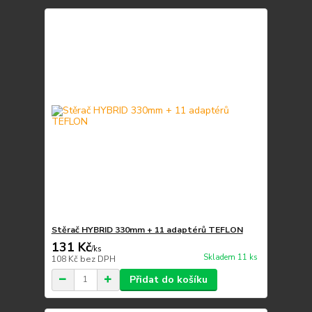
Stěrač HYBRID 330mm + 11 adaptérů TEFLON
131 Kč
/
ks
Skladem 11 ks
108 Kč
bez DPH
Přidat do košíku