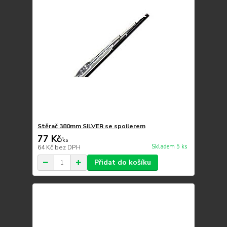
Stěrač 380mm SILVER se spoilerem
77 Kč
/
ks
Skladem 5 ks
64 Kč
bez DPH
Přidat do košíku