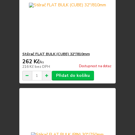
Stěrač FLAT BULK (CUBE) 32"/810mm
262 Kč
/
ks
Dostupnost na dotaz
216 Kč
bez DPH
Přidat do košíku