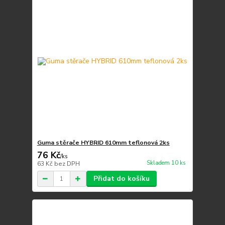
Guma stěrače HYBRID 610mm teflonová 2ks
76 Kč
/
ks
Skladem 10 ks
63 Kč
bez DPH
Přidat do košíku