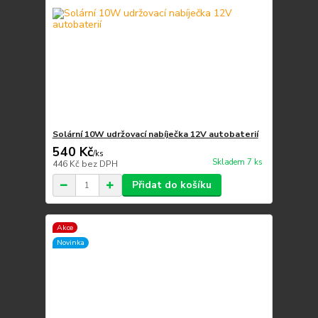
Solární 10W udržovací nabíječka 12V autobaterií
540 Kč
/
ks
Skladem 7 ks
446 Kč
bez DPH
Přidat do košíku
Akce
Novinka