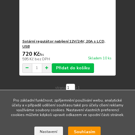
Solární regulátor nabíjení 12V/24V, 20A s LCD,
USB
720 Kč
/
ks
Skladem 10 ks
595 Kč
bez DPH
Přidat do košíku
strana
z 1
Pro základní funkčnost, zpříjemnění používání webu, analytické
účely a v případě udělení souhlasu také pro účely cílení reklamy
využíváme soubory cookies. Nastavení vlastních preferencí
cookies můžete kdykoli upravit odkazem ve spodní části stránek.
Upravit sběr cookies.
Souhlasím
Nastavení