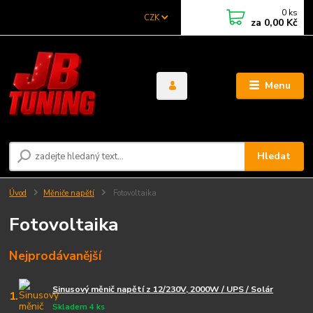
0
ks
CZK
za
0,00 Kč
Menu
Hledat
Úvod
Měniče napětí
Fotovoltaika
Fotovoltaika
Nejprodávanější
Sinusový měnič napětí z 12/230V, 2000W / UPS / Solár
1.
Skladem 4 ks