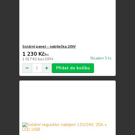
Solární panel - nabíječka 20W
1 230 Kč
/
ks
Skladem 5 ks
1 017 Kč
bez DPH
Přidat do košíku