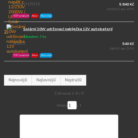
35pswCH2012S
5 840 Kč
4 826 Kč bez DPH
TOP produkt
Akce
Novinka
Solární 10W udržovací nabíječka 12V autobaterií
2.
Skladem 7 ks
359610
540 Kč
446 Kč bez DPH
TOP produkt
Akce
Novinka
Nejnovější
Nejlevnější
Nejdražší
Zobrazuji 1-8 z 8
strana
z 1