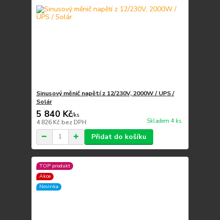
Sinusový měnič napětí z 12/230V, 2000W / UPS /
Solár
5 840 Kč
/
ks
Skladem 4 ks
4 826 Kč
bez DPH
Přidat do košíku
TOP produkt
Akce
Novinka