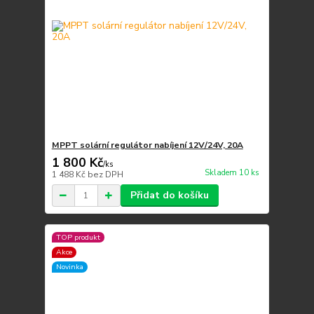
MPPT solární regulátor nabíjení 12V/24V, 20A
1 800 Kč
/
ks
Skladem 10 ks
1 488 Kč
bez DPH
Přidat do košíku
TOP produkt
Akce
Novinka