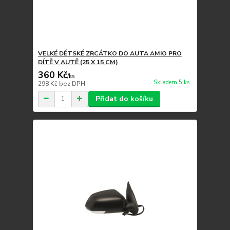
VELKÉ DĚTSKÉ ZRCÁTKO DO AUTA AMIO PRO
DÍTĚ V AUTĚ (25 X 15 CM)
360 Kč
/
ks
Skladem 5 ks
298 Kč
bez DPH
Přidat do košíku