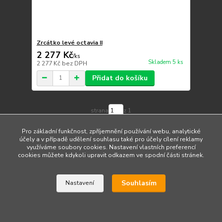
Zrcátko levé octavia II
2 277 Kč
/
ks
Skladem 5 ks
2 277 Kč
bez DPH
Přidat do košíku
strana
z 1
Pro základní funkčnost, zpříjemnění používání webu, analytické
účely a v případě udělení souhlasu také pro účely cílení reklamy
využíváme soubory cookies. Nastavení vlastních preferencí
cookies můžete kdykoli upravit odkazem ve spodní části stránek.
Upravit sběr cookies.
Souhlasím
Nastavení
Vytvořeno na
Eshop-rychle.cz