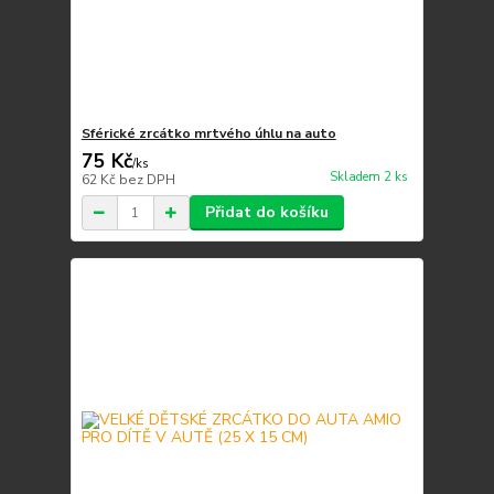
Sférické zrcátko mrtvého úhlu na auto
75 Kč
/
ks
Skladem 2 ks
62 Kč
bez DPH
Přidat do košíku