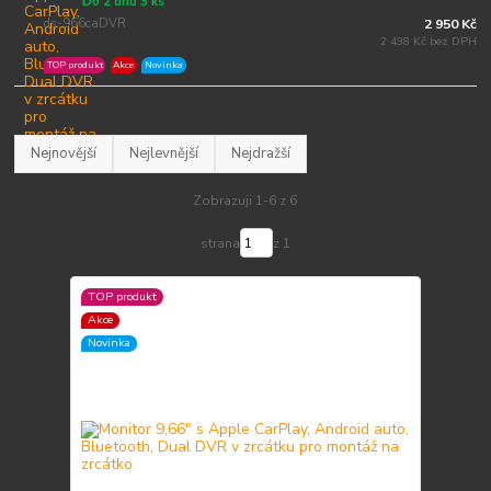
Do 2 dnů 3 ks
ds-966caDVR
2 950 Kč
2 438 Kč bez DPH
TOP produkt
Akce
Novinka
Nejnovější
Nejlevnější
Nejdražší
Zobrazuji 1-6 z 6
strana
z 1
TOP produkt
Akce
Novinka