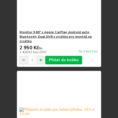
Monitor 9,66" s Apple CarPlay, Android auto,
Bluetooth, Dual DVR v zrcátku pro montáž na
zrcátko
2 950 Kč
/
ks
Do 2 dnů 3 ks
2 438 Kč
bez DPH
Přidat do košíku