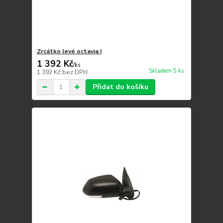
Zrcátko levé octavia I
1 392 Kč
/
ks
Skladem 5 ks
1 392 Kč
bez DPH
Přidat do košíku