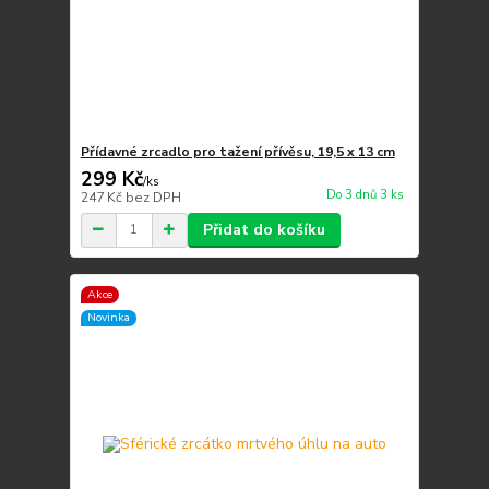
Přídavné zrcadlo pro tažení přívěsu, 19,5 x 13 cm
299 Kč
/
ks
Do 3 dnů 3 ks
247 Kč
bez DPH
Přidat do košíku
Akce
Novinka