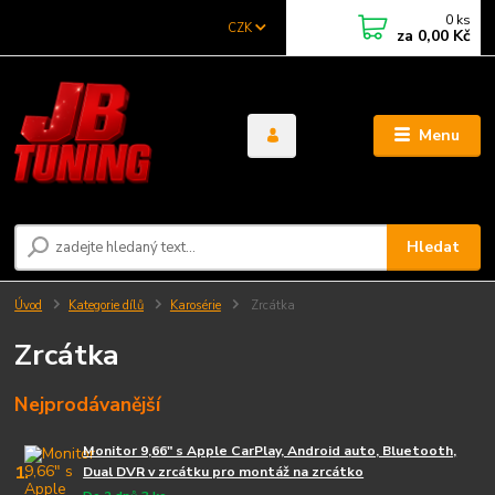
0
ks
CZK
za
0,00 Kč
Menu
Hledat
Úvod
Kategorie dílů
Karosérie
Zrcátka
Zrcátka
Nejprodávanější
Monitor 9,66" s Apple CarPlay, Android auto, Bluetooth,
1.
Dual DVR v zrcátku pro montáž na zrcátko