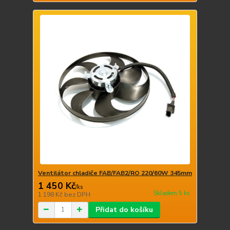
Ventilátor chladiče FAB/FAB2/RO 220/60W 345mm
1 450 Kč
/
ks
Skladem 5 ks
1 198 Kč
bez DPH
Přidat do košíku