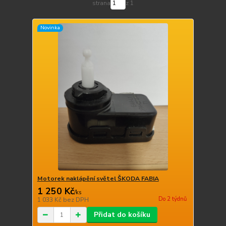
strana
z 1
Novinka
Motorek naklápění světel ŠKODA FABIA
1 250 Kč
/
ks
Do 2 týdnů
1 033 Kč
bez DPH
Přidat do košíku