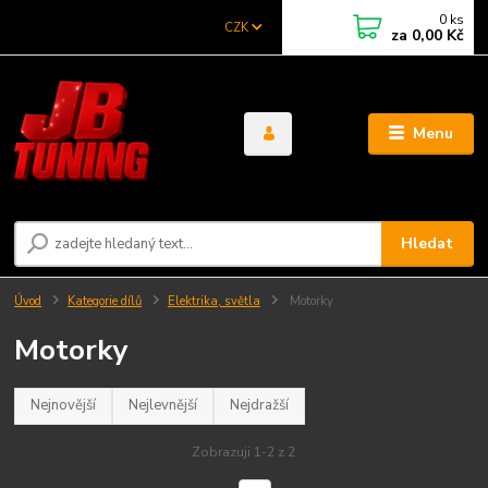
0
ks
CZK
za
0,00 Kč
Menu
Hledat
Úvod
Kategorie dílů
Elektrika, světla
Motorky
Motorky
Nejnovější
Nejlevnější
Nejdražší
Zobrazuji 1-2 z 2