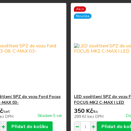
Akce
Novinka
ětlení SPZ do vozu Ford Focus
LED osvětlení SPZ do vozu
C-MAX 03-
FOCUS MK2 C-MAX I LED
č
350 Kč
/
set
/
ks
Skladem 5 set
Do
ez DPH
289 Kč
bez DPH
Přidat do košíku
Přidat do ko