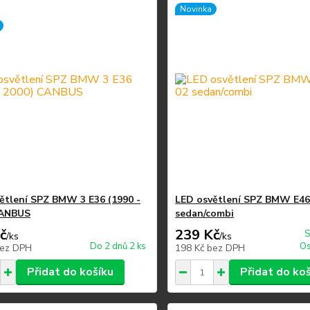
Novinka
ětlení SPZ BMW 3 E36 (1990 -
LED osvětlení SPZ BMW E46
CANBUS
sedan/combi
č
239 Kč
S
/
ks
/
ks
Do 2 dnů 2 ks
Os
ez DPH
198 Kč
bez DPH
Přidat do košíku
Přidat do ko