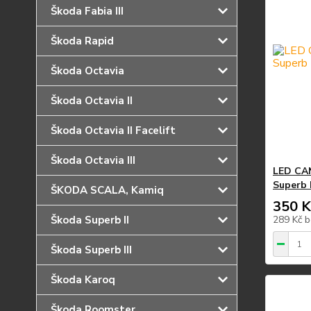
Škoda Fabia III
Škoda Rapid
Škoda Octavia
Škoda Octavia II
Škoda Octavia II Facelift
Škoda Octavia III
LED CAN
Superb I
ŠKODA SCALA, Kamiq
350 K
Škoda Superb II
289 Kč
b
Škoda Superb III
Škoda Karoq
Škoda Roomster