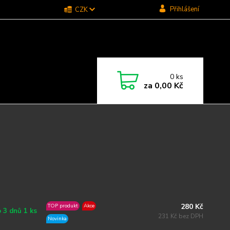
Přihlášení
CZK
0
ks
za
0,00 Kč
280 Kč
TOP produkt
Akce
 3 dnů 1 ks
231 Kč bez DPH
Novinka