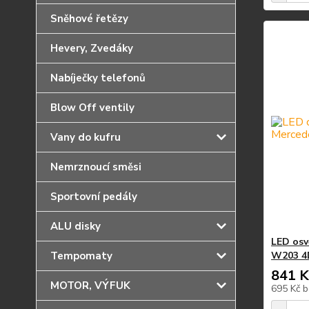
Sněhové řetězy
Hevery, Zvedáky
Nabíječky telefonů
Blow Off ventily
Vany do kufru
Nemrznoucí směsi
Sportovní pedály
ALU disky
LED osv
Tempomaty
W203 4
841 K
MOTOR, VÝFUK
695 Kč
b