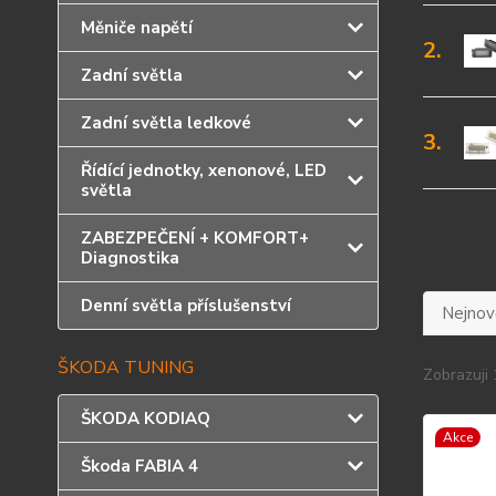
Měniče napětí
2.
Zadní světla
Zadní světla ledkové
3.
Řídící jednotky, xenonové, LED
světla
ZABEZPEČENÍ + KOMFORT+
Diagnostika
Denní světla příslušenství
Nejnově
ŠKODA TUNING
Zobrazuji 
ŠKODA KODIAQ
Akce
Škoda FABIA 4