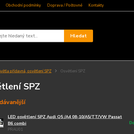
Obchodní podmínky
Doprava / Poštovné
Kontakty
Hledat
větla přídavná, osvětlení SPZ
Osvětlení SPZ
tlení SPZ
dávanější
LED osvětlení SPZ Audi Q5 /A4 08-10/A5/TT/VW Passat
Do
B6 combi
PRAU01