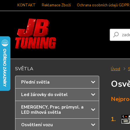
KONTAKT
Reklamace Zboží
Ochrana osobních údajů GDPR
SVĚTLA
Úvod
S
Osvě
Přední světla
Led žárovky do světel
Nejpro
EMERGENCY, Prac. průmysl. a
LED mlhová světla
1.
Osvětlení vozu