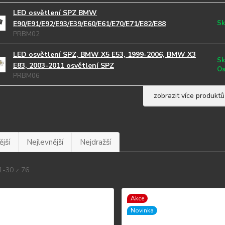
LED osvětlení SPZ BMW
Sk
E90/E91/E92/E93/E39/E60/E61/E70/E71/E82/E88
PRBM02
LED osvětlení SPZ, BMW X5 E53, 1999-2006, BMW X3
Sk
E83, 2003-2011 osvětlení SPZ
Os
PRBM06
zobrazit více produktů
jší
Nejlevnější
Nejdražší
1-30 z 76
Akce
Novinka