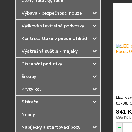
Clony, roletky, fólie
Výbava - bezpečnost, nouze
Výškově stavitelné podvozky
Kontrola tlaku v pneumatikách
Výstražná světla - majáky
Distanční podložky
Šrouby
Kryty kol
LED osv
Stěrače
03-08, 
841 K
Neony
695 Kč
b
Nabíječky a startovací boxy