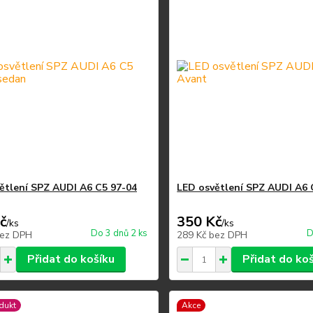
ětlení SPZ AUDI A6 C5 97-04
LED osvětlení SPZ AUDI A6 
č
350 Kč
/
ks
/
ks
Do 3 dnů 2 ks
D
ez DPH
289 Kč
bez DPH
Přidat do košíku
Přidat do ko
dukt
Akce