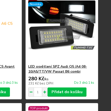
Novinka
C5 Avant
LED osvětlení SPZ Audi Q5 /A4 08-
10/A5/TT/VW Passat B6 combi
280 Kč
/
ks
o 3 dnů 3 ks
Do 3 dnů 1 ks
231 Kč
bez DPH
šíku
Přidat do košíku
TOP produkt