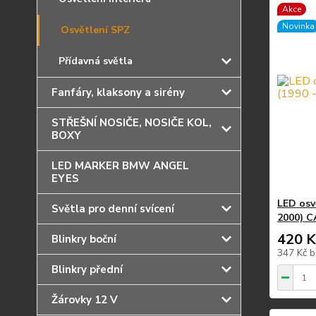
Akce
Novinka
Osvětlení SPZ
Přídavná světla
Fanfáry, klaksony a sirény
STŘEŠNÍ NOSIČE, NOSIČE KOL,
BOXY
LED MARKER BMW ANGEL
EYES
LED osv
Světla pro denní svícení
2000) 
420 K
Blinkry boční
347 Kč
b
Blinkry přední
Žárovky 12 V