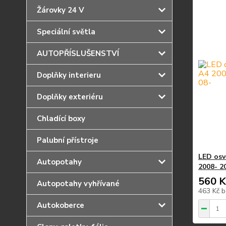
Žárovky 24 V
Speciální světla
AUTOPŘÍSLUŠENSTVÍ
Doplňky interieru
Doplňky exteriéru
Chladící boxy
Palubní přístroje
LED osv
Autopotahy
2008- 2
560 K
Autopotahy vyhřívané
463 Kč
b
Autokoberce