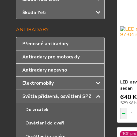
Škoda Yeti
ANTIRADARY
Přenosné antiradary
Antiradary pro motocykly
Antiradary napevno
LED osv
Elektromobily
sedan
640 K
Světla přídavná, osvětlení SPZ
529 Kč
b
Do zrcátek
Osvětlení do dveří
TOP pro
Osvětlení interiéru