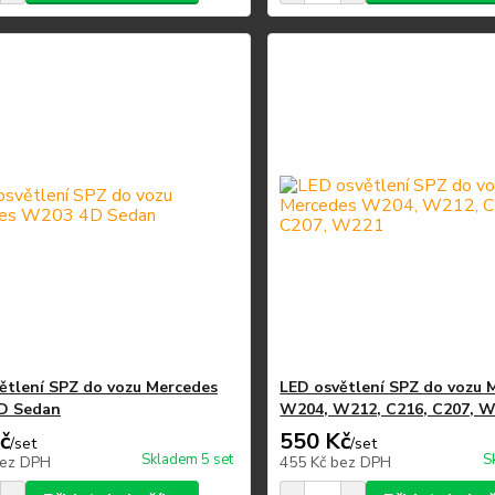
ětlení SPZ do vozu Mercedes
LED osvětlení SPZ do vozu 
D Sedan
W204, W212, C216, C207, 
č
550 Kč
/
set
/
set
Skladem 5 set
S
ez DPH
455 Kč
bez DPH