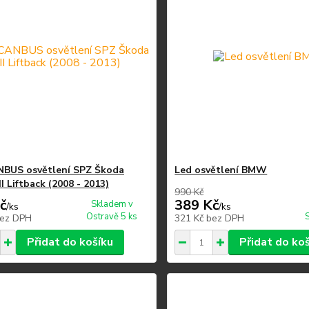
BUS osvětlení SPZ Škoda
Led osvětlení BMW
I Liftback (2008 - 2013)
990 Kč
č
389 Kč
Skladem v
/
ks
/
ks
Ostravě 5 ks
ez DPH
321 Kč
bez DPH
Přidat do košíku
Přidat do ko