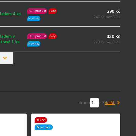
290 Kč
TOP produkt
Akce
ladem 4 ks
240 Kč bez DPH
Novinka
330 Kč
ladem v
TOP produkt
Akce
travě 1 ks
273 Kč bez DPH
Novinka
strana
z 3
další
Akce
Novinka