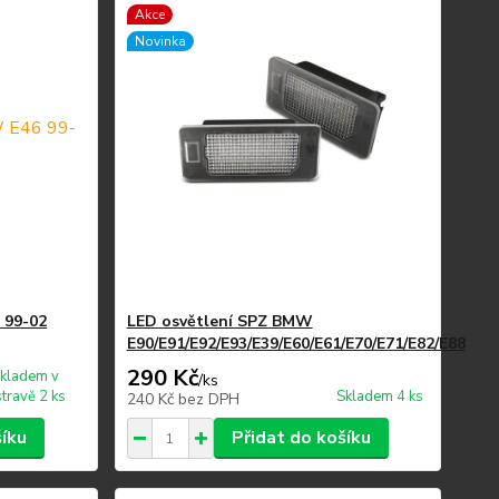
Akce
Novinka
 99-02
LED osvětlení SPZ BMW
E90/E91/E92/E93/E39/E60/E61/E70/E71/E82/E88
290 Kč
kladem v
/
ks
travě 2 ks
Skladem 4 ks
240 Kč
bez DPH
šíku
Přidat do košíku