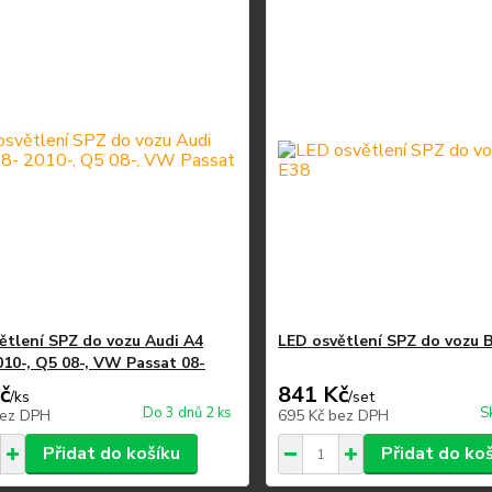
ětlení SPZ do vozu Audi A4
LED osvětlení SPZ do vozu
010-, Q5 08-, VW Passat 08-
č
841 Kč
/
ks
/
set
Do 3 dnů 2 ks
S
ez DPH
695 Kč
bez DPH
Přidat do košíku
Přidat do ko