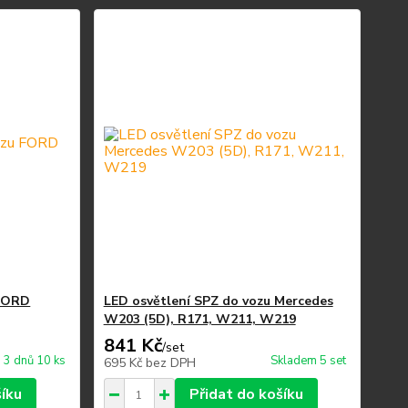
 FORD
LED osvětlení SPZ do vozu Mercedes
W203 (5D), R171, W211, W219
841 Kč
/
set
 3 dnů 10 ks
Skladem 5 set
695 Kč
bez DPH
šíku
Přidat do košíku