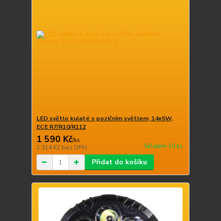
LED světlo kulaté s pozičním světlem, 14x5W,
ECE R7/R10/R112
1 590 Kč
/
ks
Skladem 10 ks
1 314 Kč
bez DPH
Přidat do košíku