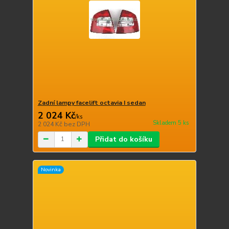
Zadní lampy facelift octavia I sedan
2 024 Kč
/
ks
Skladem 5 ks
2 024 Kč
bez DPH
Přidat do košíku
Novinka