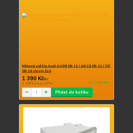
Mlhová světla Audi A4 B8 08-11 / A6 C6 09-11 / Q5
08-16 chrom čirá
1 390 Kč
/
ks
Do 3 dnů 6 ks
1 149 Kč
bez DPH
Přidat do košíku