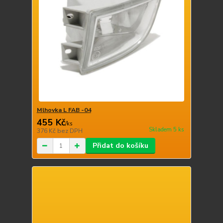
Mlhovka L FAB -04
455 Kč
/
ks
Skladem 5 ks
376 Kč
bez DPH
Přidat do košíku