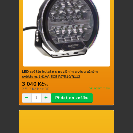
LED světlo kulaté s pozičním a výstražným
světlem, 141W, ECE R7/R10/R112
3 040 Kč
/
ks
Skladem 5 ks
2 512 Kč
bez DPH
Přidat do košíku