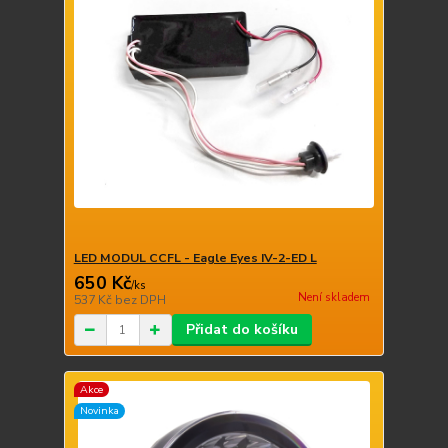
LED MODUL CCFL - Eagle Eyes IV-2-ED L
650 Kč
/
ks
Není skladem
537 Kč
bez DPH
Přidat do košíku
Akce
Novinka