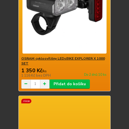
OSRAM cyklosvítilny LEDsBIKE EXPLORER X 1000
SET
1 350 Kč
/
ks
Do 2 dnů 10 ks
1 116 Kč
bez DPH
Přidat do košíku
Akce