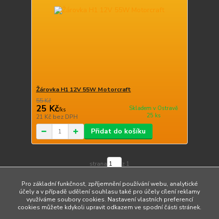
Žárovka H1 12V 55W Motorcraft
55 Kč
25 Kč
Skladem v Ostravě
/
ks
25 ks
21 Kč
bez DPH
Přidat do košíku
strana
z 1
Pro základní funkčnost, zpříjemnění používání webu, analytické
účely a v případě udělení souhlasu také pro účely cílení reklamy
využíváme soubory cookies. Nastavení vlastních preferencí
cookies můžete kdykoli upravit odkazem ve spodní části stránek.