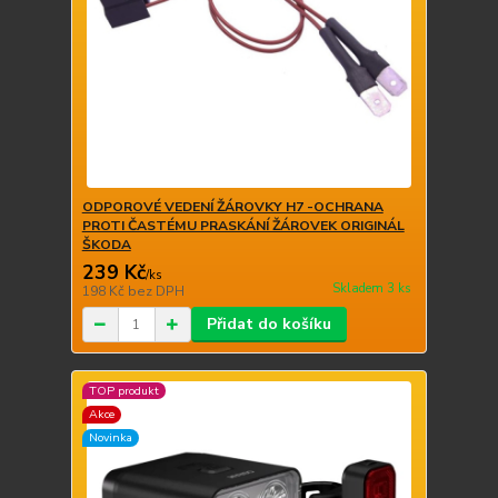
ODPOROVÉ VEDENÍ ŽÁROVKY H7 -OCHRANA
PROTI ČASTÉMU PRASKÁNÍ ŽÁROVEK ORIGINÁL
ŠKODA
239 Kč
/
ks
Skladem 3 ks
198 Kč
bez DPH
Přidat do košíku
TOP produkt
Akce
Novinka