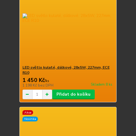
LED světlo kulaté, dálkové, 28x5W, 227mm, ECE
R10
1 450 Kč
/
ks
Skladem 8 ks
1 198 Kč
bez DPH
Přidat do košíku
Akce
Novinka