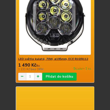
LED světlo kulaté, 70W, ø195mm, ECE R10/R112
1 490 Kč
/
ks
Skladem 5 ks
1 231 Kč
bez DPH
Přidat do košíku