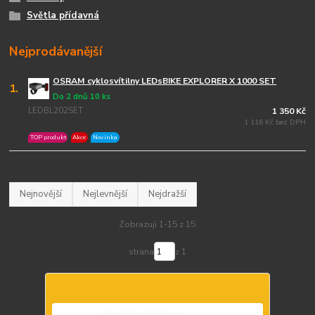
Světla přídavná
Nejprodávanější
OSRAM cyklosvítilny LEDsBIKE EXPLORER X 1000 SET
1.
Do 2 dnů 10 ks
LEDBL202SET
1 350 Kč
1 116 Kč bez DPH
TOP produkt
Akce
Novinka
Nejnovější
Nejlevnější
Nejdražší
Zobrazuji 1-15 z 15
strana
z 1