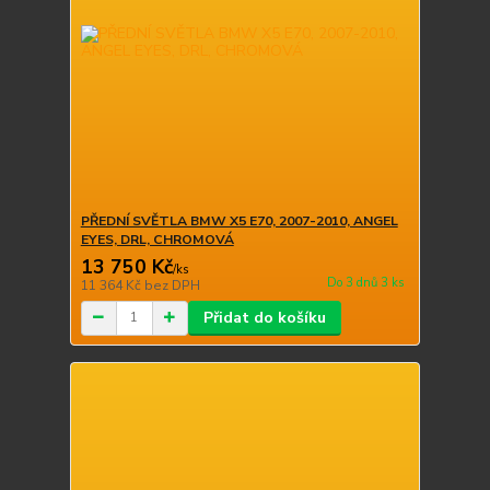
PŘEDNÍ SVĚTLA BMW X5 E70, 2007-2010, ANGEL
EYES, DRL, CHROMOVÁ
13 750 Kč
/
ks
Do 3 dnů 3 ks
11 364 Kč
bez DPH
Přidat do košíku