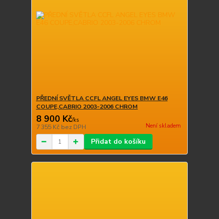
PŘEDNÍ SVĚTLA CCFL ANGEL EYES BMW E46
COUPE,CABRIO 2003-2006 CHROM
8 900 Kč
/
ks
Není skladem
7 355 Kč
bez DPH
Přidat do košíku