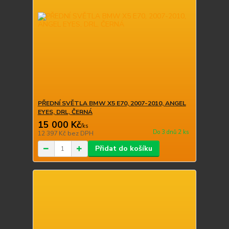
PŘEDNÍ SVĚTLA BMW X5 E70, 2007-2010, ANGEL
EYES, DRL, ČERNÁ
15 000 Kč
/
ks
Do 3 dnů 2 ks
12 397 Kč
bez DPH
Přidat do košíku