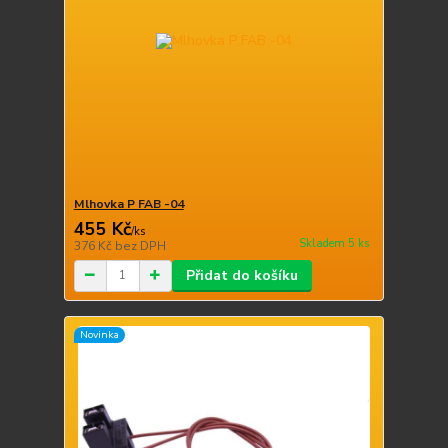
Mlhovka P FAB -04
455 Kč
/
ks
Skladem 5 ks
376 Kč
bez DPH
Přidat do košíku
Novinka