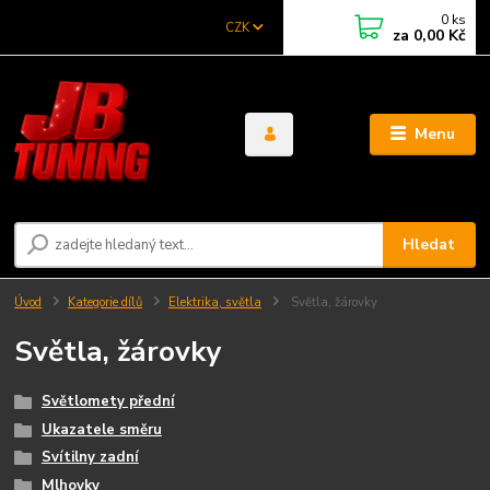
0
ks
CZK
za
0,00 Kč
Menu
Hledat
Úvod
Kategorie dílů
Elektrika, světla
Světla, žárovky
Světla, žárovky
Světlomety přední
Ukazatele směru
Svítilny zadní
Mlhovky